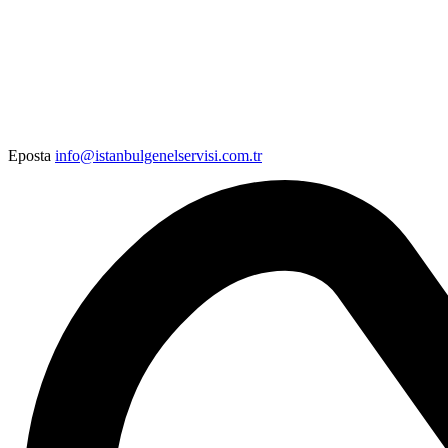
Eposta
info@istanbulgenelservisi.com.tr