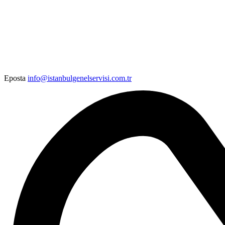
Eposta
info@istanbulgenelservisi.com.tr