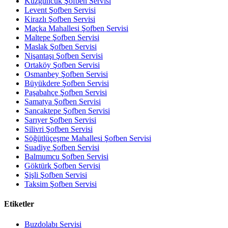
Kuzguncuk Şofben Servisi
Levent Şofben Servisi
Kirazlı Şofben Servisi
Maçka Mahallesi Şofben Servisi
Maltepe Şofben Servisi
Maslak Şofben Servisi
Nişantaşı Şofben Servisi
Ortaköy Şofben Servisi
Osmanbey Şofben Servisi
Büyükdere Şofben Servisi
Paşabahçe Şofben Servisi
Samatya Şofben Servisi
Sancaktepe Şofben Servisi
Sarıyer Şofben Servisi
Silivri Şofben Servisi
Söğütlüçeşme Mahallesi Şofben Servisi
Suadiye Şofben Servisi
Balmumcu Şofben Servisi
Göktürk Şofben Servisi
Şişli Şofben Servisi
Taksim Şofben Servisi
Etiketler
Buzdolabı Servisi