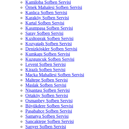
Kamiloba Şofben Servisi
Örnek Mahalesi Şofben Servisi
Kanlıca Şofben Servisi
Karaköy Şofben Servisi
Kartal Şofben Servisi
Kasımpaşa Şofben Servisi
Saray Şofben Servisi
Kızıltoprak Şofben Servisi
Kozyatağı Şofben Servisi
Denizköşkler Şofben Servisi
Kumkapı Şofben Servisi
Kuzguncuk Şofben Servisi
Levent Şofben Servisi
Kirazlı Şofben Servisi
Maçka Mahallesi Şofben Servisi
Maltepe Şofben Servisi
Maslak Şofben Servisi
Nişantaşı Şofben Servisi
Ortaköy Şofben Servisi
Osmanbey Şofben Servisi
Büyükdere Şofben Servisi
Paşabahçe Şofben Servisi
Samatya Şofben Servisi
Sancaktepe Şofben Servisi
Sarıyer Şofben Servisi