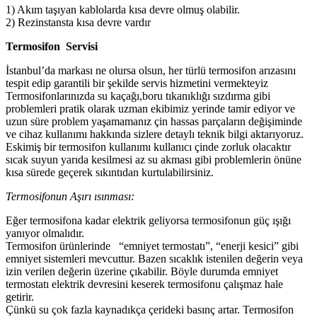
1) Akım taşıyan kablolarda kısa devre olmuş olabilir.
2) Rezinstansta kısa devre vardır
Termosifon Servisi
İstanbul’da markası ne olursa olsun, her türlü termosifon arızasını
tespit edip garantili bir şekilde servis hizmetini vermekteyiz
Termosifonlarınızda su kaçağı,boru tıkanıklığı sızdırma gibi
problemleri pratik olarak uzman ekibimiz yerinde tamir ediyor ve
uzun süre problem yaşamamanız çin hassas parçaların değişiminde
ve cihaz kullanımı hakkında sizlere detaylı teknik bilgi aktarıyoruz.
Eskimiş bir termosifon kullanımı kullanıcı çinde zorluk olacaktır
sıcak suyun yarıda kesilmesi az su akması gibi problemlerin önüne
kısa sürede geçerek sıkıntıdan kurtulabilirsiniz.
Termosifonun Aşırı ısınması:
Eğer termosifona kadar elektrik geliyorsa termosifonun güç ışığı
yanıyor olmalıdır.
Termosifon ürünlerinde “emniyet termostatı”, “enerji kesici” gibi
emniyet sistemleri mevcuttur. Bazen sıcaklık istenilen değerin veya
izin verilen değerin üzerine çıkabilir. Böyle durumda emniyet
termostatı elektrik devresini keserek termosifonu çalışmaz hale
getirir.
Çünkü su çok fazla kaynadıkça çerideki basınç artar. Termosifon