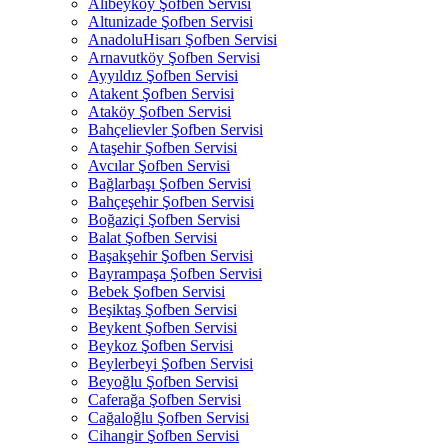
Alibeyköy Şofben Servisi
Altunizade Şofben Servisi
AnadoluHisarı Şofben Servisi
Arnavutköy Şofben Servisi
Ayyıldız Şofben Servisi
Atakent Şofben Servisi
Ataköy Şofben Servisi
Bahçelievler Şofben Servisi
Ataşehir Şofben Servisi
Avcılar Şofben Servisi
Bağlarbaşı Şofben Servisi
Bahçeşehir Şofben Servisi
Boğaziçi Şofben Servisi
Balat Şofben Servisi
Başakşehir Şofben Servisi
Bayrampaşa Şofben Servisi
Bebek Şofben Servisi
Beşiktaş Şofben Servisi
Beykent Şofben Servisi
Beykoz Şofben Servisi
Beylerbeyi Şofben Servisi
Beyoğlu Şofben Servisi
Caferağa Şofben Servisi
Cağaloğlu Şofben Servisi
Cihangir Şofben Servisi