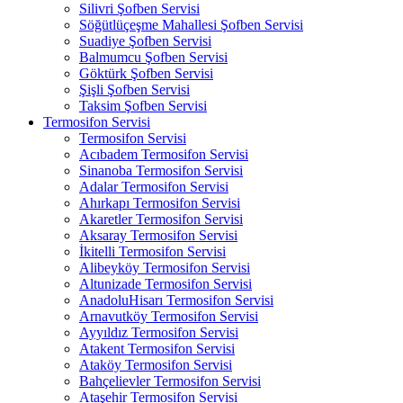
Silivri Şofben Servisi
Söğütlüçeşme Mahallesi Şofben Servisi
Suadiye Şofben Servisi
Balmumcu Şofben Servisi
Göktürk Şofben Servisi
Şişli Şofben Servisi
Taksim Şofben Servisi
Termosifon Servisi
Termosifon Servisi
Acıbadem Termosifon Servisi
Sinanoba Termosifon Servisi
Adalar Termosifon Servisi
Ahırkapı Termosifon Servisi
Akaretler Termosifon Servisi
Aksaray Termosifon Servisi
İkitelli Termosifon Servisi
Alibeyköy Termosifon Servisi
Altunizade Termosifon Servisi
AnadoluHisarı Termosifon Servisi
Arnavutköy Termosifon Servisi
Ayyıldız Termosifon Servisi
Atakent Termosifon Servisi
Ataköy Termosifon Servisi
Bahçelievler Termosifon Servisi
Ataşehir Termosifon Servisi