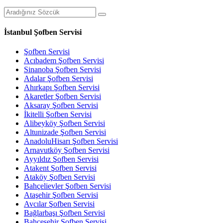
İstanbul Şofben Servisi
Şofben Servisi
Acıbadem Şofben Servisi
Sinanoba Şofben Servisi
Adalar Şofben Servisi
Ahırkapı Şofben Servisi
Akaretler Şofben Servisi
Aksaray Şofben Servisi
İkitelli Şofben Servisi
Alibeyköy Şofben Servisi
Altunizade Şofben Servisi
AnadoluHisarı Şofben Servisi
Arnavutköy Şofben Servisi
Ayyıldız Şofben Servisi
Atakent Şofben Servisi
Ataköy Şofben Servisi
Bahçelievler Şofben Servisi
Ataşehir Şofben Servisi
Avcılar Şofben Servisi
Bağlarbaşı Şofben Servisi
Bahçeşehir Şofben Servisi