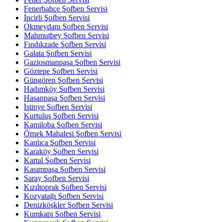
Fenerbahçe Şofben Servisi
İncirli Şofben Servisi
Okmeydanı Şofben Servisi
Mahmutbey Şofben Servisi
Fındıkzade Şofben Servisi
Galata Şofben Servisi
Gaziosmanpaşa Şofben Servisi
Göztepe Şofben Servisi
Güngören Şofben Servisi
Hadımköy Şofben Servisi
Hasanpaşa Şofben Servisi
İstinye Şofben Servisi
Kurtuluş Şofben Servisi
Kamiloba Şofben Servisi
Örnek Mahalesi Şofben Servisi
Kanlıca Şofben Servisi
Karaköy Şofben Servisi
Kartal Şofben Servisi
Kasımpaşa Şofben Servisi
Saray Şofben Servisi
Kızıltoprak Şofben Servisi
Kozyatağı Şofben Servisi
Denizköşkler Şofben Servisi
Kumkapı Şofben Servisi