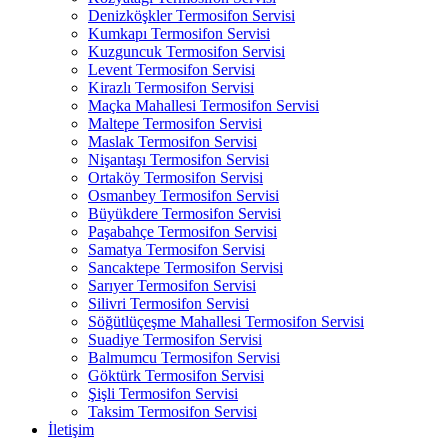
Denizköşkler Termosifon Servisi
Kumkapı Termosifon Servisi
Kuzguncuk Termosifon Servisi
Levent Termosifon Servisi
Kirazlı Termosifon Servisi
Maçka Mahallesi Termosifon Servisi
Maltepe Termosifon Servisi
Maslak Termosifon Servisi
Nişantaşı Termosifon Servisi
Ortaköy Termosifon Servisi
Osmanbey Termosifon Servisi
Büyükdere Termosifon Servisi
Paşabahçe Termosifon Servisi
Samatya Termosifon Servisi
Sancaktepe Termosifon Servisi
Sarıyer Termosifon Servisi
Silivri Termosifon Servisi
Söğütlüçeşme Mahallesi Termosifon Servisi
Suadiye Termosifon Servisi
Balmumcu Termosifon Servisi
Göktürk Termosifon Servisi
Şişli Termosifon Servisi
Taksim Termosifon Servisi
İletişim