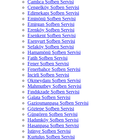
Çamlıca Şofben Servisi
Çengelköy Şofben Servisi
Edirnekapı Şofben Servisi
Eminönü Şofben Servisi
Emirgan Şofben Servisi
Erenköy Şofben Servisi
Esenkent Şofben Servisi
Esenyurt Şofben Servisi
Sefaköy Şofben Servisi
Hamamönü Şofben Servisi
Fatih Şofben Servisi
Fener Şofben Servisi
Fenerbahçe Şofben Servisi
İncirli Şofben Servisi
Okmeydanı Şofben Servisi
Mahmutbey Şofben Servisi
Fındıkzade Şofben Servisi
Galata Şofben Servisi
Gaziosmanpaşa Şofben Servisi
Göztepe Şofben Servisi
Güngören Şofben Servisi
Hadımköy Şofben Servisi
Hasanpaşa Şofben Servisi
İstinye Şofben Servisi
Kurtuluş Şofben Servisi