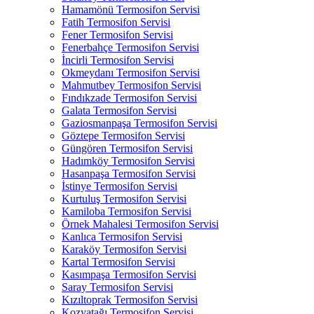
Hamamönü Termosifon Servisi
Fatih Termosifon Servisi
Fener Termosifon Servisi
Fenerbahçe Termosifon Servisi
İncirli Termosifon Servisi
Okmeydanı Termosifon Servisi
Mahmutbey Termosifon Servisi
Fındıkzade Termosifon Servisi
Galata Termosifon Servisi
Gaziosmanpaşa Termosifon Servisi
Göztepe Termosifon Servisi
Güngören Termosifon Servisi
Hadımköy Termosifon Servisi
Hasanpaşa Termosifon Servisi
İstinye Termosifon Servisi
Kurtuluş Termosifon Servisi
Kamiloba Termosifon Servisi
Örnek Mahalesi Termosifon Servisi
Kanlıca Termosifon Servisi
Karaköy Termosifon Servisi
Kartal Termosifon Servisi
Kasımpaşa Termosifon Servisi
Saray Termosifon Servisi
Kızıltoprak Termosifon Servisi
Kozyatağı Termosifon Servisi