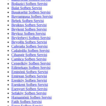
Boğaziçi Şofben Servisi
Balat Şofben Servisi
Başakşehir Şofben Servisi
Bayrampaşa Şofben Servisi
Bebek Şofben Servisi
Beşiktaş Şofben Servisi
Beykent Şofben Servisi
Beykoz Şofben Servisi
Beylerbeyi Şofben Servisi
Beyoğlu Şofben Servisi
Caferağa Şofben Servisi
Cağaloğlu Şofben Servisi
Cihangir Şofben Servisi
Çamlıca Şofben Servisi
Çengelköy Şofben Servisi
Edirnekapı Şofben Servisi
Eminönü Şofben Servisi
Emirgan Şofben Servisi
Erenköy Şofben Servisi
Esenkent Şofben Servisi
Esenyurt Şofben Servisi
Sefaköy Şofben Servisi
Hamamönü Şofben Servisi
Fatih Şofben Servisi
Fener Şofben Servisi