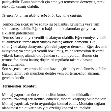
patlayabilir. Bunu önlemek çin emniyet termostatı devreye girerek
elektriği kesmiş olabilir.
Termosifonun su akıtma sebebi birkaç tane olabilir.
Termosifon sıcak su ve soğuk su bağlantısı gevşemiş veya tam
sıkılmamış olabilir. Eğer su bağlantı noktalarından geliyorsa,
sıkılarak giderilebilir.
Termosifon emniyet ventili su akıtıyor olabilir. Eğer emniyet ventili
su akıtıyorsa termosifon yüksek basınç altında demektir. Bir
süreliğine akıtıp duruyorsa görevini yapıyor demektir. Eğer devamlı
akıtıyorsa; ya emniyet ventili bozulmuş, ya da termosifon devamlı
yüksek basınç altında olduğundan su tutmuyordur. Bunun çin
termosifon altına basınç düşürücü regülatör takarak basınç
düşürülmelidir.
Son seçenek ise; termosifonun kazanı çürümüş ve delinmiş olabilir.
Bunun tamiri pek mümkün değilse yeni bir termosifon almanız
gerekmektedir
Termosifon Montajı
Montaj yapmadan önce termosifon kutusundan dikkatlice
çıkartılır:Montaj seti kontrol edilerek, montaj kitapçığı okunmalıdır.
Montaj yapılacak yerin uygunluğu kontrol edilir: Montajın sağlam
olabilmesi çin duvarın taşıyıcı özelliği kontrol edilmelidir.