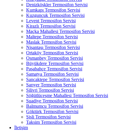
Denizköşkler Termosifon Servisi
Kumkapı Termosifon Servisi
Kuzguncuk Termosifon Servisi
Levent Termosifon Servisi
Kirazlı Termosifon Servisi
Maçka Mahallesi Termosifon Servisi
Maltepe Termosifon Servisi
Maslak Termosifon Servisi
Nişantaşı Termosifon Servisi
Ortaköy Termosifon Servisi
Osmanbey Termosifon Servisi
Büyükdere Termosifon Servisi
Paşabahçe Termosifon Servisi
Samatya Termosifon Servisi
Sancaktepe Termosifon Servisi
Sarıyer Termosifon Servisi
Silivri Termosifon Servisi
Söğütlüçeşme Mahallesi Termosifon Servisi
Suadiye Termosifon Servisi
Balmumcu Termosifon Servisi
Göktürk Termosifon Servisi
Şişli Termosifon Servisi
Taksim Termosifon Servisi
İletişim