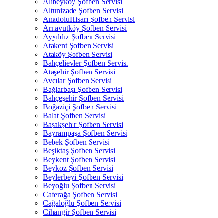
Alibeyköy Şofben Servisi
Altunizade Şofben Servisi
AnadoluHisarı Şofben Servisi
Arnavutköy Şofben Servisi
Ayyıldız Şofben Servisi
Atakent Şofben Servisi
Ataköy Şofben Servisi
Bahçelievler Şofben Servisi
Ataşehir Şofben Servisi
Avcılar Şofben Servisi
Bağlarbaşı Şofben Servisi
Bahçeşehir Şofben Servisi
Boğaziçi Şofben Servisi
Balat Şofben Servisi
Başakşehir Şofben Servisi
Bayrampaşa Şofben Servisi
Bebek Şofben Servisi
Beşiktaş Şofben Servisi
Beykent Şofben Servisi
Beykoz Şofben Servisi
Beylerbeyi Şofben Servisi
Beyoğlu Şofben Servisi
Caferağa Şofben Servisi
Cağaloğlu Şofben Servisi
Cihangir Şofben Servisi