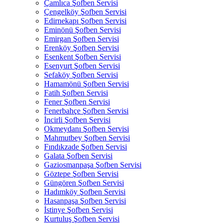
Çamlıca Şofben Servisi
Çengelköy Şofben Servisi
Edirnekapı Şofben Servisi
Eminönü Şofben Servisi
Emirgan Şofben Servisi
Erenköy Şofben Servisi
Esenkent Şofben Servisi
Esenyurt Şofben Servisi
Sefaköy Şofben Servisi
Hamamönü Şofben Servisi
Fatih Şofben Servisi
Fener Şofben Servisi
Fenerbahçe Şofben Servisi
İncirli Şofben Servisi
Okmeydanı Şofben Servisi
Mahmutbey Şofben Servisi
Fındıkzade Şofben Servisi
Galata Şofben Servisi
Gaziosmanpaşa Şofben Servisi
Göztepe Şofben Servisi
Güngören Şofben Servisi
Hadımköy Şofben Servisi
Hasanpaşa Şofben Servisi
İstinye Şofben Servisi
Kurtuluş Şofben Servisi