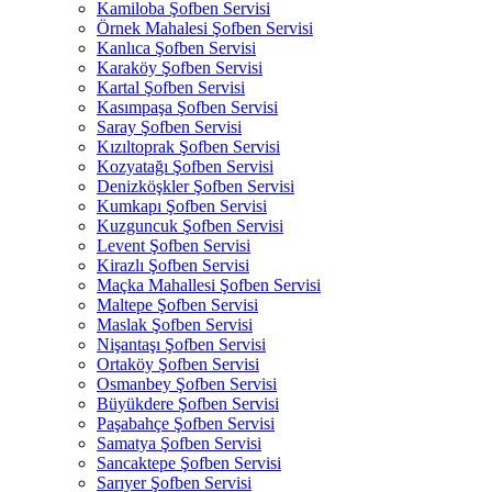
Kamiloba Şofben Servisi
Örnek Mahalesi Şofben Servisi
Kanlıca Şofben Servisi
Karaköy Şofben Servisi
Kartal Şofben Servisi
Kasımpaşa Şofben Servisi
Saray Şofben Servisi
Kızıltoprak Şofben Servisi
Kozyatağı Şofben Servisi
Denizköşkler Şofben Servisi
Kumkapı Şofben Servisi
Kuzguncuk Şofben Servisi
Levent Şofben Servisi
Kirazlı Şofben Servisi
Maçka Mahallesi Şofben Servisi
Maltepe Şofben Servisi
Maslak Şofben Servisi
Nişantaşı Şofben Servisi
Ortaköy Şofben Servisi
Osmanbey Şofben Servisi
Büyükdere Şofben Servisi
Paşabahçe Şofben Servisi
Samatya Şofben Servisi
Sancaktepe Şofben Servisi
Sarıyer Şofben Servisi