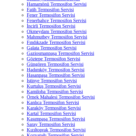
Hamamönü Termosifon Servisi
Fatih Termosifon Servisi
Fener Termosifon Servisi
Fenerbahçe Termosifon Servisi
İncirli Termosifon Servisi
Okmeydanı Termosifon Servisi
Mahmutbey Termosifon Servisi
Fındıkzade Termosifon Servisi
Galata Termosifon Servisi
Gaziosmanpaşa Termosifon Servisi
Göztepe Termosifon Servisi
Güngören Termosifon Servisi
Hadımköy Termosifon Servisi
Hasanpaşa Termosifon Servisi
İstinye Termosifon Servisi
Kurtuluş Termosifon Servisi
Kamiloba Termosifon Servisi
Örnek Mahalesi Termosifon Servisi
Kanlıca Termosifon Servisi
Karaköy Termosifon Servisi
Kartal Termosifon Servisi
Kasımpaşa Termosifon Servisi
Saray Termosifon Servisi
Kızıltoprak Termosifon Servisi
Kozyatağı Termosifon Servisi