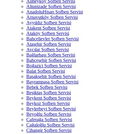
Alibeyköy Şofben Servisi
Altunizade Şofben Servisi
AnadoluHisarı Şofben Servisi
Arnavutköy Şofben Servisi
Ayyıldız Şofben Servisi
Atakent Şofben Servisi
Ataköy Şofben Servisi
Bahçelievler Şofben Servisi
Ataşehir Şofben Servisi
Avcılar Şofben Servisi
Bağlarbaşı Şofben Servisi
Bahçeşehir Şofben Servisi
Boğaziçi Şofben Servisi
Balat Şofben Servisi
Başakşehir Şofben Servisi
Bayrampaşa Şofben Servisi
Bebek Şofben Servisi
Beşiktaş Şofben Servisi
Beykent Şofben Servisi
Beykoz Şofben Servisi
Beylerbeyi Şofben Servisi
Beyoğlu Şofben Servisi
Caferağa Şofben Servisi
Cağaloğlu Şofben Servisi
Cihangir Şofben Servisi