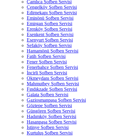
Çamlıca Şofben Servisi
Çengelköy Şofben Servisi
Edirnekapı Şofben Servisi
Eminönü Şofben Servisi
Emirgan Şofben Servisi
Erenköy Şofben Servisi
Esenkent Şofben Servisi
Esenyurt Şofben Servisi
Sefaköy Şofben Servisi
Hamamönü Şofben Servisi
Fatih Şofben Servisi
Fener Şofben Servisi
Fenerbahçe Şofben Servisi
İncirli Şofben Servisi
Okmeydanı Şofben Servisi
Mahmutbey Şofben Servisi
Fındıkzade Şofben Servisi
Galata Şofben Servisi
Gaziosmanpaşa Şofben Servisi
Göztepe Şofben Servisi
Güngören Şofben Servisi
Hadımköy Şofben Servisi
Hasanpaşa Şofben Servisi
İstinye Şofben Servisi
Kurtuluş Şofben Servisi