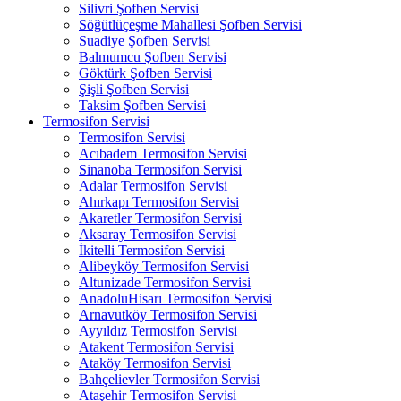
Silivri Şofben Servisi
Söğütlüçeşme Mahallesi Şofben Servisi
Suadiye Şofben Servisi
Balmumcu Şofben Servisi
Göktürk Şofben Servisi
Şişli Şofben Servisi
Taksim Şofben Servisi
Termosifon Servisi
Termosifon Servisi
Acıbadem Termosifon Servisi
Sinanoba Termosifon Servisi
Adalar Termosifon Servisi
Ahırkapı Termosifon Servisi
Akaretler Termosifon Servisi
Aksaray Termosifon Servisi
İkitelli Termosifon Servisi
Alibeyköy Termosifon Servisi
Altunizade Termosifon Servisi
AnadoluHisarı Termosifon Servisi
Arnavutköy Termosifon Servisi
Ayyıldız Termosifon Servisi
Atakent Termosifon Servisi
Ataköy Termosifon Servisi
Bahçelievler Termosifon Servisi
Ataşehir Termosifon Servisi