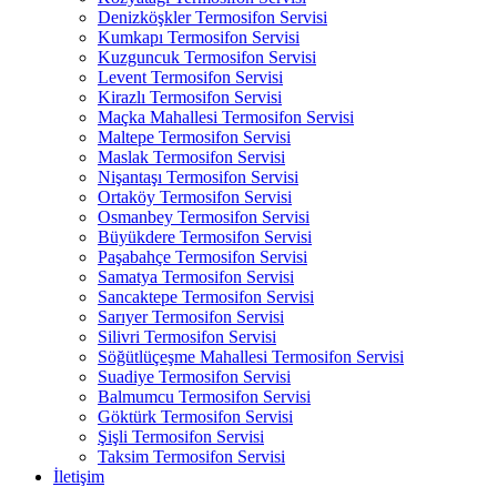
Denizköşkler Termosifon Servisi
Kumkapı Termosifon Servisi
Kuzguncuk Termosifon Servisi
Levent Termosifon Servisi
Kirazlı Termosifon Servisi
Maçka Mahallesi Termosifon Servisi
Maltepe Termosifon Servisi
Maslak Termosifon Servisi
Nişantaşı Termosifon Servisi
Ortaköy Termosifon Servisi
Osmanbey Termosifon Servisi
Büyükdere Termosifon Servisi
Paşabahçe Termosifon Servisi
Samatya Termosifon Servisi
Sancaktepe Termosifon Servisi
Sarıyer Termosifon Servisi
Silivri Termosifon Servisi
Söğütlüçeşme Mahallesi Termosifon Servisi
Suadiye Termosifon Servisi
Balmumcu Termosifon Servisi
Göktürk Termosifon Servisi
Şişli Termosifon Servisi
Taksim Termosifon Servisi
İletişim