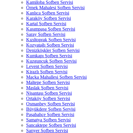
Kamiloba Şofben Servisi
Örnek Mahalesi Şofben Servisi
Kanlıca Şofben Servisi
Karaköy Şofben Servisi
Kartal Şofben Servisi
Kasımpaşa Şofben Servisi
Saray Şofben Servisi
Kızıltoprak Şofben Servisi
Kozyatağı Şofben Servisi
Denizköşkler Şofben Servisi
Kumkapı Şofben Servisi
Kuzguncuk Şofben Servisi
Levent Şofben Servisi
Kirazlı Şofben Servisi
Maçka Mahallesi Şofben Servisi
Maltepe Şofben Servisi
Maslak Şofben Servisi
Nişantaşı Şofben Servisi
Ortaköy Şofben Servisi
Osmanbey Şofben Servisi
Büyükdere Şofben Servisi
Paşabahçe Şofben Servisi
Samatya Şofben Servisi
Sancaktepe Şofben Servisi
Sarıyer Şofben Servisi