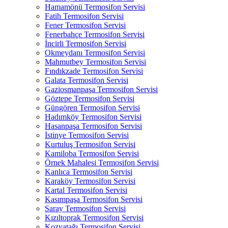
Hamamönü Termosifon Servisi
Fatih Termosifon Servisi
Fener Termosifon Servisi
Fenerbahçe Termosifon Servisi
İncirli Termosifon Servisi
Okmeydanı Termosifon Servisi
Mahmutbey Termosifon Servisi
Fındıkzade Termosifon Servisi
Galata Termosifon Servisi
Gaziosmanpaşa Termosifon Servisi
Göztepe Termosifon Servisi
Güngören Termosifon Servisi
Hadımköy Termosifon Servisi
Hasanpaşa Termosifon Servisi
İstinye Termosifon Servisi
Kurtuluş Termosifon Servisi
Kamiloba Termosifon Servisi
Örnek Mahalesi Termosifon Servisi
Kanlıca Termosifon Servisi
Karaköy Termosifon Servisi
Kartal Termosifon Servisi
Kasımpaşa Termosifon Servisi
Saray Termosifon Servisi
Kızıltoprak Termosifon Servisi
Kozyatağı Termosifon Servisi