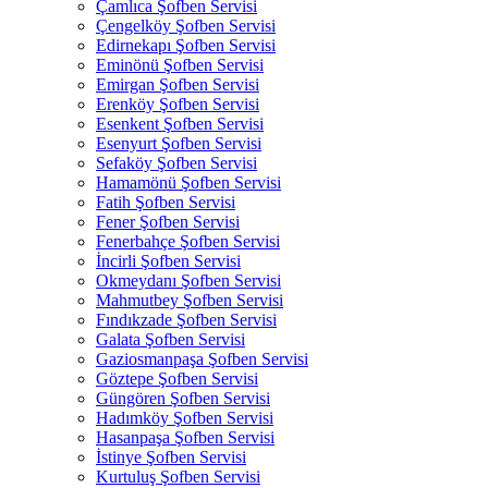
Çamlıca Şofben Servisi
Çengelköy Şofben Servisi
Edirnekapı Şofben Servisi
Eminönü Şofben Servisi
Emirgan Şofben Servisi
Erenköy Şofben Servisi
Esenkent Şofben Servisi
Esenyurt Şofben Servisi
Sefaköy Şofben Servisi
Hamamönü Şofben Servisi
Fatih Şofben Servisi
Fener Şofben Servisi
Fenerbahçe Şofben Servisi
İncirli Şofben Servisi
Okmeydanı Şofben Servisi
Mahmutbey Şofben Servisi
Fındıkzade Şofben Servisi
Galata Şofben Servisi
Gaziosmanpaşa Şofben Servisi
Göztepe Şofben Servisi
Güngören Şofben Servisi
Hadımköy Şofben Servisi
Hasanpaşa Şofben Servisi
İstinye Şofben Servisi
Kurtuluş Şofben Servisi