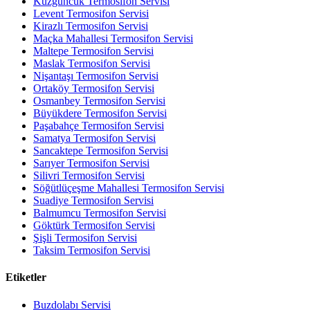
Kuzguncuk Termosifon Servisi
Levent Termosifon Servisi
Kirazlı Termosifon Servisi
Maçka Mahallesi Termosifon Servisi
Maltepe Termosifon Servisi
Maslak Termosifon Servisi
Nişantaşı Termosifon Servisi
Ortaköy Termosifon Servisi
Osmanbey Termosifon Servisi
Büyükdere Termosifon Servisi
Paşabahçe Termosifon Servisi
Samatya Termosifon Servisi
Sancaktepe Termosifon Servisi
Sarıyer Termosifon Servisi
Silivri Termosifon Servisi
Söğütlüçeşme Mahallesi Termosifon Servisi
Suadiye Termosifon Servisi
Balmumcu Termosifon Servisi
Göktürk Termosifon Servisi
Şişli Termosifon Servisi
Taksim Termosifon Servisi
Etiketler
Buzdolabı Servisi