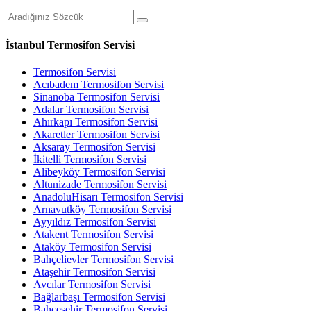
İstanbul Termosifon Servisi
Termosifon Servisi
Acıbadem Termosifon Servisi
Sinanoba Termosifon Servisi
Adalar Termosifon Servisi
Ahırkapı Termosifon Servisi
Akaretler Termosifon Servisi
Aksaray Termosifon Servisi
İkitelli Termosifon Servisi
Alibeyköy Termosifon Servisi
Altunizade Termosifon Servisi
AnadoluHisarı Termosifon Servisi
Arnavutköy Termosifon Servisi
Ayyıldız Termosifon Servisi
Atakent Termosifon Servisi
Ataköy Termosifon Servisi
Bahçelievler Termosifon Servisi
Ataşehir Termosifon Servisi
Avcılar Termosifon Servisi
Bağlarbaşı Termosifon Servisi
Bahçeşehir Termosifon Servisi