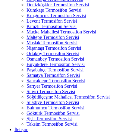
Denizköşkler Termosifon Servisi
Kumkapı Termosifon Servisi
Kuzguncuk Termosifon Servisi
Levent Termosifon Servisi
Kirazlı Termosifon Servisi
Maçka Mahallesi Termosifon Servisi
Maltepe Termosifon Servisi
Maslak Termosifon Servisi
Nişantaşı Termosifon Servisi
Ortaköy Termosifon Servisi
Osmanbey Termosifon Servisi
Büyükdere Termosifon Servisi
Paşabahçe Termosifon Servisi
Samatya Termosifon Servisi
Sancaktepe Termosifon Servisi
Sarıyer Termosifon Servisi
Silivri Termosifon Servisi
Söğütlüçeşme Mahallesi Termosifon Servisi
Suadiye Termosifon Servisi
Balmumcu Termosifon Servisi
Göktürk Termosifon Servisi
Şişli Termosifon Servisi
Taksim Termosifon Servisi
İletişim