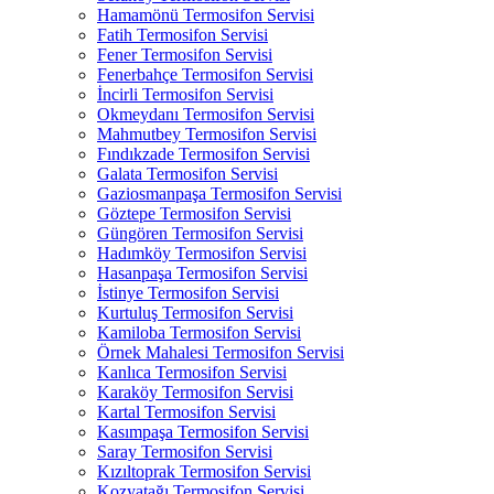
Hamamönü Termosifon Servisi
Fatih Termosifon Servisi
Fener Termosifon Servisi
Fenerbahçe Termosifon Servisi
İncirli Termosifon Servisi
Okmeydanı Termosifon Servisi
Mahmutbey Termosifon Servisi
Fındıkzade Termosifon Servisi
Galata Termosifon Servisi
Gaziosmanpaşa Termosifon Servisi
Göztepe Termosifon Servisi
Güngören Termosifon Servisi
Hadımköy Termosifon Servisi
Hasanpaşa Termosifon Servisi
İstinye Termosifon Servisi
Kurtuluş Termosifon Servisi
Kamiloba Termosifon Servisi
Örnek Mahalesi Termosifon Servisi
Kanlıca Termosifon Servisi
Karaköy Termosifon Servisi
Kartal Termosifon Servisi
Kasımpaşa Termosifon Servisi
Saray Termosifon Servisi
Kızıltoprak Termosifon Servisi
Kozyatağı Termosifon Servisi