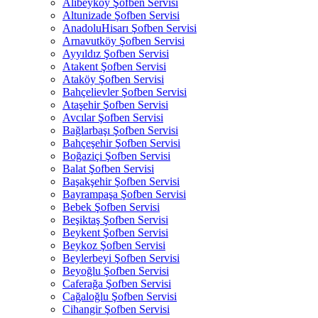
Alibeyköy Şofben Servisi
Altunizade Şofben Servisi
AnadoluHisarı Şofben Servisi
Arnavutköy Şofben Servisi
Ayyıldız Şofben Servisi
Atakent Şofben Servisi
Ataköy Şofben Servisi
Bahçelievler Şofben Servisi
Ataşehir Şofben Servisi
Avcılar Şofben Servisi
Bağlarbaşı Şofben Servisi
Bahçeşehir Şofben Servisi
Boğaziçi Şofben Servisi
Balat Şofben Servisi
Başakşehir Şofben Servisi
Bayrampaşa Şofben Servisi
Bebek Şofben Servisi
Beşiktaş Şofben Servisi
Beykent Şofben Servisi
Beykoz Şofben Servisi
Beylerbeyi Şofben Servisi
Beyoğlu Şofben Servisi
Caferağa Şofben Servisi
Cağaloğlu Şofben Servisi
Cihangir Şofben Servisi