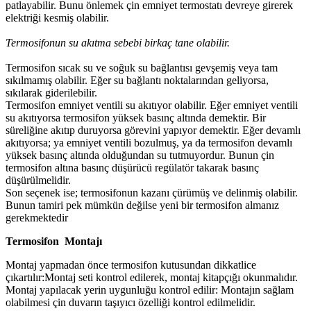
patlayabilir. Bunu önlemek çin emniyet termostatı devreye girerek
elektriği kesmiş olabilir.
Termosifonun su akıtma sebebi birkaç tane olabilir.
Termosifon sıcak su ve soğuk su bağlantısı gevşemiş veya tam
sıkılmamış olabilir. Eğer su bağlantı noktalarından geliyorsa,
sıkılarak giderilebilir.
Termosifon emniyet ventili su akıtıyor olabilir. Eğer emniyet ventili
su akıtıyorsa termosifon yüksek basınç altında demektir. Bir
süreliğine akıtıp duruyorsa görevini yapıyor demektir. Eğer devamlı
akıtıyorsa; ya emniyet ventili bozulmuş, ya da termosifon devamlı
yüksek basınç altında olduğundan su tutmuyordur. Bunun çin
termosifon altına basınç düşürücü regülatör takarak basınç
düşürülmelidir.
Son seçenek ise; termosifonun kazanı çürümüş ve delinmiş olabilir.
Bunun tamiri pek mümkün değilse yeni bir termosifon almanız
gerekmektedir
Termosifon Montajı
Montaj yapmadan önce termosifon kutusundan dikkatlice
çıkartılır:Montaj seti kontrol edilerek, montaj kitapçığı okunmalıdır.
Montaj yapılacak yerin uygunluğu kontrol edilir: Montajın sağlam
olabilmesi çin duvarın taşıyıcı özelliği kontrol edilmelidir.