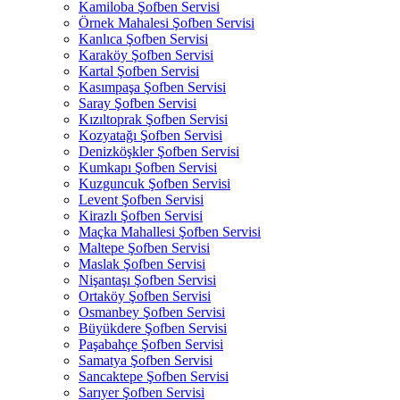
Kamiloba Şofben Servisi
Örnek Mahalesi Şofben Servisi
Kanlıca Şofben Servisi
Karaköy Şofben Servisi
Kartal Şofben Servisi
Kasımpaşa Şofben Servisi
Saray Şofben Servisi
Kızıltoprak Şofben Servisi
Kozyatağı Şofben Servisi
Denizköşkler Şofben Servisi
Kumkapı Şofben Servisi
Kuzguncuk Şofben Servisi
Levent Şofben Servisi
Kirazlı Şofben Servisi
Maçka Mahallesi Şofben Servisi
Maltepe Şofben Servisi
Maslak Şofben Servisi
Nişantaşı Şofben Servisi
Ortaköy Şofben Servisi
Osmanbey Şofben Servisi
Büyükdere Şofben Servisi
Paşabahçe Şofben Servisi
Samatya Şofben Servisi
Sancaktepe Şofben Servisi
Sarıyer Şofben Servisi