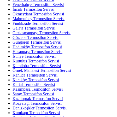
Fenerbahçe Termosifon Servisi
İncirli Termosifon Servisi
Okmeydanı Termosifon Servisi
Mahmutbey Termosifon Servisi
Fındıkzade Termosifon Servisi
Galata Termosifon Servisi
Gaziosmanpaşa Termosifon Servisi
Göztepe Termosifon Servisi
Güngören Termosifon Servisi
Hadımköy Termosifon Servisi
Hasanpaşa Termosifon Servisi
İstinye Termosifon Servisi
Kurtuluş Termosifon Servisi
Kamiloba Termosifon Servisi
Örnek Mahalesi Termosifon Servisi
Kanlıca Termosifon Servisi
Karaköy Termosifon Servisi
Kartal Termosifon Servisi
Kasımpaşa Termosifon Servisi
Saray Termosifon Servisi
Kızıltoprak Termosifon Servisi
Kozyatağı Termosifon Servisi
Denizköşkler Termosifon Servisi
Kumkapı Termosifon Servisi