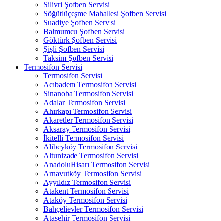
Silivri Şofben Servisi
Söğütlüçeşme Mahallesi Şofben Servisi
Suadiye Şofben Servisi
Balmumcu Şofben Servisi
Göktürk Şofben Servisi
Şişli Şofben Servisi
Taksim Şofben Servisi
Termosifon Servisi
Termosifon Servisi
Acıbadem Termosifon Servisi
Sinanoba Termosifon Servisi
Adalar Termosifon Servisi
Ahırkapı Termosifon Servisi
Akaretler Termosifon Servisi
Aksaray Termosifon Servisi
İkitelli Termosifon Servisi
Alibeyköy Termosifon Servisi
Altunizade Termosifon Servisi
AnadoluHisarı Termosifon Servisi
Arnavutköy Termosifon Servisi
Ayyıldız Termosifon Servisi
Atakent Termosifon Servisi
Ataköy Termosifon Servisi
Bahçelievler Termosifon Servisi
Ataşehir Termosifon Servisi