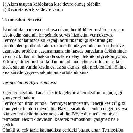
1) Akım taşıyan kablolarda kısa devre olmuş olabilir.
2) Rezinstansta kısa devre vardır
Termosifon Servisi
İstanbul’da markası ne olursa olsun, her türlü termosifon arızasını
tespit edip garantili bir şekilde servis hizmetini vermekteyiz
Termosifonlarınızda su kaçağı,boru tıkanıklığı sızdırma gibi
problemleri pratik olarak uzman ekibimiz yerinde tamir ediyor ve
uzun süre problem yaşamamanız çin hassas parçaların değişiminde
ve cihaz kullanımı hakkında sizlere detaylı teknik bilgi aktarıyoruz.
Eskimiş bir termosifon kullanımı kullanıcı çinde zorluk olacaktır
sıcak suyun yarıda kesilmesi az su akması gibi problemlerin önüne
kısa sürede geçerek sıkıntıdan kurtulabilirsiniz.
Termosifonun Aşırı ısınması:
Eğer termosifona kadar elektrik geliyorsa termosifonun güç ışığı
yanıyor olmalıdır.
Termosifon ürünlerinde “emniyet termostatı”, “enerji kesici” gibi
emniyet sistemleri mevcuttur. Bazen sıcaklık istenilen değerin veya
izin verilen değerin üzerine çıkabilir. Böyle durumda emniyet
termostatı elektrik devresini keserek termosifonu çalışmaz hale
getirir.
Çünkü su çok fazla kaynadıkça çerideki basınç artar. Termosifon