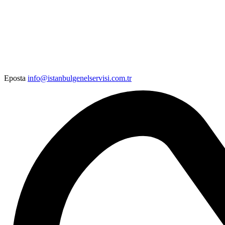
Eposta
info@istanbulgenelservisi.com.tr