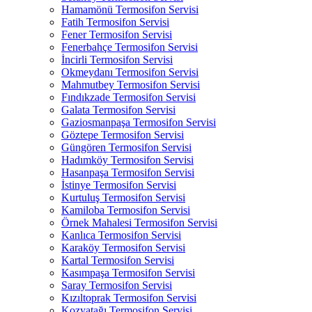
Hamamönü Termosifon Servisi
Fatih Termosifon Servisi
Fener Termosifon Servisi
Fenerbahçe Termosifon Servisi
İncirli Termosifon Servisi
Okmeydanı Termosifon Servisi
Mahmutbey Termosifon Servisi
Fındıkzade Termosifon Servisi
Galata Termosifon Servisi
Gaziosmanpaşa Termosifon Servisi
Göztepe Termosifon Servisi
Güngören Termosifon Servisi
Hadımköy Termosifon Servisi
Hasanpaşa Termosifon Servisi
İstinye Termosifon Servisi
Kurtuluş Termosifon Servisi
Kamiloba Termosifon Servisi
Örnek Mahalesi Termosifon Servisi
Kanlıca Termosifon Servisi
Karaköy Termosifon Servisi
Kartal Termosifon Servisi
Kasımpaşa Termosifon Servisi
Saray Termosifon Servisi
Kızıltoprak Termosifon Servisi
Kozyatağı Termosifon Servisi