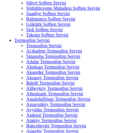
Silivri Şofben Servisi
Söğütlüçeşme Mahallesi Şofben Servisi
Suadiye Şofben Servisi
Balmumcu Şofben Servisi
Göktürk Şofben Servisi
Şişli Şofben Servisi
Taksim Şofben Servisi
Termosifon Servisi
Termosifon Servisi
Acıbadem Termosifon Servisi
Sinanoba Termosifon Servisi
Adalar Termosifon Servisi
Ahırkapı Termosifon Servisi
Akaretler Termosifon Servisi
Aksaray Termosifon Servisi
İkitelli Termosifon Servisi
Alibeyköy Termosifon Servisi
Altunizade Termosifon Servisi
AnadoluHisarı Termosifon Servisi
Arnavutköy Termosifon Servisi
Ayyıldız Termosifon Servisi
Atakent Termosifon Servisi
Ataköy Termosifon Servisi
Bahçelievler Termosifon Servisi
Ataşehir Termosifon Servisi