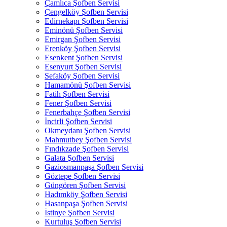
Çamlıca Şofben Servisi
Çengelköy Şofben Servisi
Edirnekapı Şofben Servisi
Eminönü Şofben Servisi
Emirgan Şofben Servisi
Erenköy Şofben Servisi
Esenkent Şofben Servisi
Esenyurt Şofben Servisi
Sefaköy Şofben Servisi
Hamamönü Şofben Servisi
Fatih Şofben Servisi
Fener Şofben Servisi
Fenerbahçe Şofben Servisi
İncirli Şofben Servisi
Okmeydanı Şofben Servisi
Mahmutbey Şofben Servisi
Fındıkzade Şofben Servisi
Galata Şofben Servisi
Gaziosmanpaşa Şofben Servisi
Göztepe Şofben Servisi
Güngören Şofben Servisi
Hadımköy Şofben Servisi
Hasanpaşa Şofben Servisi
İstinye Şofben Servisi
Kurtuluş Şofben Servisi