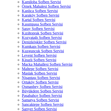
Kamiloba Şofben Servisi
Örnek Mahalesi Şofben Servisi
Kanlıca Şofben Servisi
Karaköy Şofben Servisi
Kartal Şofben Servisi
Kasımpaşa Şofben Servisi
Saray Şofben Servisi
Kızıltoprak Şofben Servisi
Kozyatağı Şofben Servisi
Denizköşkler Şofben Servisi
Kumkapı Şofben Servisi
Kuzguncuk Şofben Servisi
Levent Şofben Servisi
Kirazlı Şofben Servisi
Maçka Mahallesi Şofben Servisi
Maltepe Şofben Servisi
Maslak Şofben Servisi
Nişantaşı Şofben Servisi
Ortaköy Şofben Servisi
Osmanbey Şofben Servisi
Büyükdere Şofben Servisi
Paşabahçe Şofben Servisi
Samatya Şofben Servisi
Sancaktepe Şofben Servisi
Sarıyer Şofben Servisi