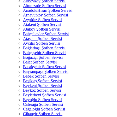
Alibeyköy Şofben Servisi
Altunizade Şofben Servisi
AnadoluHisarı Şofben Servisi
Arnavutköy Şofben Servisi
Ayyıldız Şofben Servisi
Atakent Şofben Servisi
Ataköy Şofben Servisi
Bahçelievler Şofben Servisi
Ataşehir Şofben Servisi
Avcılar Şofben Servisi
Bağlarbaşı Şofben Servisi
Bahçeşehir Şofben Servisi
Boğaziçi Şofben Servisi
Balat Şofben Servisi
Başakşehir Şofben Servisi
Bayrampaşa Şofben Servisi
Bebek Şofben Servisi
Beşiktaş Şofben Servisi
Beykent Şofben Servisi
Beykoz Şofben Servisi
Beylerbeyi Şofben Servisi
Beyoğlu Şofben Servisi
Caferağa Şofben Servisi
Cağaloğlu Şofben Servisi
Cihangir Şofben Servisi