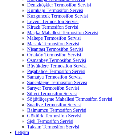
Denizköşkler Termosifon Servisi
Kumkapı Termosifon Servisi
Kuzguncuk Termosifon Servisi
Levent Termosifon Servisi
Kirazlı Termosifon Servisi
Maçka Mahallesi Termosifon Servisi
Maltepe Termosifon Servisi
Maslak Termosifon Servisi
Nişantaşı Termosifon Servisi
Ortaköy Termosifon Servisi
Osmanbey Termosifon Servisi
Büyükdere Termosifon Servisi
Paşabahçe Termosifon Servisi
Samatya Termosifon Servisi
Sancaktepe Termosifon Servisi
Sarıyer Termosifon Servisi
Silivri Termosifon Servisi
Söğütlüçeşme Mahallesi Termosifon Servisi
Suadiye Termosifon Servisi
Balmumcu Termosifon Servisi
Göktürk Termosifon Servisi
Şişli Termosifon Servisi
Taksim Termosifon Servisi
İletişim