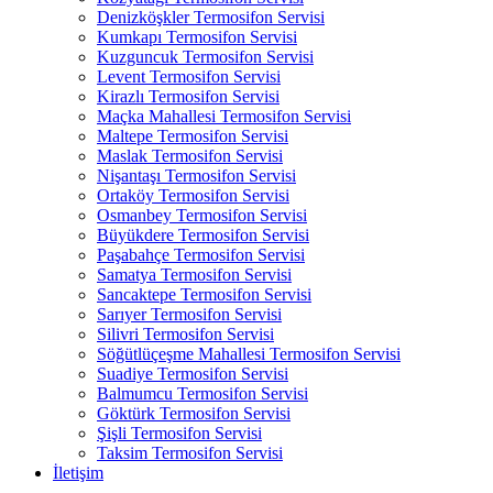
Denizköşkler Termosifon Servisi
Kumkapı Termosifon Servisi
Kuzguncuk Termosifon Servisi
Levent Termosifon Servisi
Kirazlı Termosifon Servisi
Maçka Mahallesi Termosifon Servisi
Maltepe Termosifon Servisi
Maslak Termosifon Servisi
Nişantaşı Termosifon Servisi
Ortaköy Termosifon Servisi
Osmanbey Termosifon Servisi
Büyükdere Termosifon Servisi
Paşabahçe Termosifon Servisi
Samatya Termosifon Servisi
Sancaktepe Termosifon Servisi
Sarıyer Termosifon Servisi
Silivri Termosifon Servisi
Söğütlüçeşme Mahallesi Termosifon Servisi
Suadiye Termosifon Servisi
Balmumcu Termosifon Servisi
Göktürk Termosifon Servisi
Şişli Termosifon Servisi
Taksim Termosifon Servisi
İletişim