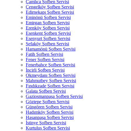
Çamlıca Şofben Servisi
Çengelköy Şofben Servisi
Edirnekapı Şofben Servisi
Eminönü Şofben Servisi
Emirgan Şofben Servisi
Erenköy Şofben Servisi
Esenkent Şofben Servisi
Esenyurt Şofben Servisi
Sefaköy Şofben Servisi
Hamamönü Şofben Servisi
Fatih Şofben Servisi
Fener Şofben Servisi
Fenerbahçe Şofben Servisi
İncirli Şofben Servisi
Okmeydanı Şofben Servisi
Mahmutbey Şofben Servisi
Fındıkzade Şofben Servisi
Galata Şofben Servisi
Gaziosmanpaşa Şofben Servisi
Göztepe Şofben Servisi
Güngören Şofben Servisi
Hadımköy Şofben Servisi
Hasanpaşa Şofben Servisi
İstinye Şofben Servisi
Kurtuluş Şofben Servisi