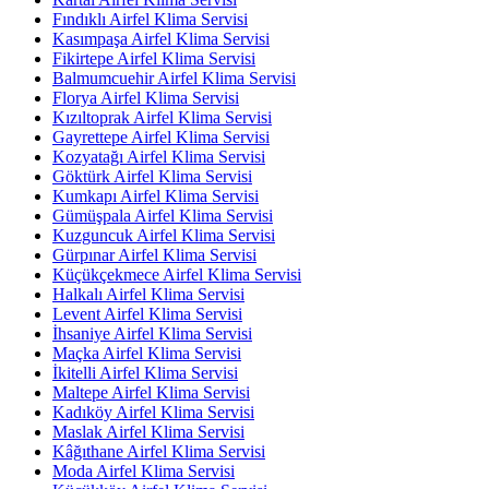
Fındıklı Airfel Klima Servisi
Kasımpaşa Airfel Klima Servisi
Fikirtepe Airfel Klima Servisi
Balmumcuehir Airfel Klima Servisi
Florya Airfel Klima Servisi
Kızıltoprak Airfel Klima Servisi
Gayrettepe Airfel Klima Servisi
Kozyatağı Airfel Klima Servisi
Göktürk Airfel Klima Servisi
Kumkapı Airfel Klima Servisi
Gümüşpala Airfel Klima Servisi
Kuzguncuk Airfel Klima Servisi
Gürpınar Airfel Klima Servisi
Küçükçekmece Airfel Klima Servisi
Halkalı Airfel Klima Servisi
Levent Airfel Klima Servisi
İhsaniye Airfel Klima Servisi
Maçka Airfel Klima Servisi
İkitelli Airfel Klima Servisi
Maltepe Airfel Klima Servisi
Kadıköy Airfel Klima Servisi
Maslak Airfel Klima Servisi
Kâğıthane Airfel Klima Servisi
Moda Airfel Klima Servisi