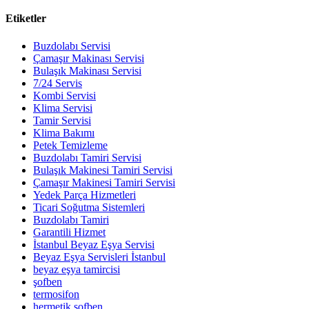
Etiketler
Buzdolabı Servisi
Çamaşır Makinası Servisi
Bulaşık Makinası Servisi
7/24 Servis
Kombi Servisi
Klima Servisi
Tamir Servisi
Klima Bakımı
Petek Temizleme
Buzdolabı Tamiri Servisi
Bulaşık Makinesi Tamiri Servisi
Çamaşır Makinesi Tamiri Servisi
Yedek Parça Hizmetleri
Ticari Soğutma Sistemleri
Buzdolabı Tamiri
Garantili Hizmet
İstanbul Beyaz Eşya Servisi
Beyaz Eşya Servisleri İstanbul
beyaz eşya tamircisi
şofben
termosifon
hermetik şofben