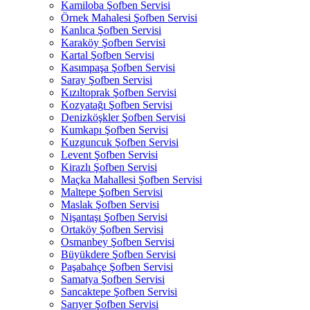
Kamiloba Şofben Servisi
Örnek Mahalesi Şofben Servisi
Kanlıca Şofben Servisi
Karaköy Şofben Servisi
Kartal Şofben Servisi
Kasımpaşa Şofben Servisi
Saray Şofben Servisi
Kızıltoprak Şofben Servisi
Kozyatağı Şofben Servisi
Denizköşkler Şofben Servisi
Kumkapı Şofben Servisi
Kuzguncuk Şofben Servisi
Levent Şofben Servisi
Kirazlı Şofben Servisi
Maçka Mahallesi Şofben Servisi
Maltepe Şofben Servisi
Maslak Şofben Servisi
Nişantaşı Şofben Servisi
Ortaköy Şofben Servisi
Osmanbey Şofben Servisi
Büyükdere Şofben Servisi
Paşabahçe Şofben Servisi
Samatya Şofben Servisi
Sancaktepe Şofben Servisi
Sarıyer Şofben Servisi