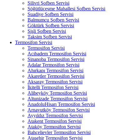
Silivri Şofben Servisi
Söğütlüçeşme Mahallesi Şofben Servisi
Suadiye Şofben Servisi
Balmumcu Şofben Servisi
Göktürk Şofben Servisi
Şişli Şofben Servisi
Taksim Şofben Servisi
Termosifon Servisi
Termosifon Servisi
Acıbadem Termosifon Servisi
Sinanoba Termosifon Servisi
Adalar Termosifon Servisi
Ahırkapı Termosifon Servisi
Akaretler Termosifon Servisi
Aksaray Termosifon Servisi
İkitelli Termosifon Servisi
Alibeyköy Termosifon Servisi
Altunizade Termosifon Servisi
AnadoluHisarı Termosifon Servisi
Arnavutköy Termosifon Servisi
Ayyıldız Termosifon Servisi
Atakent Termosifon Servisi
Ataköy Termosifon Servisi
Bahçelievler Termosifon Servisi
Ataşehir Termosifon Servisi