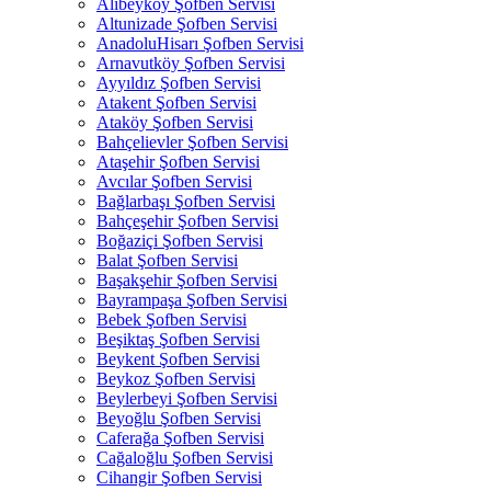
Alibeyköy Şofben Servisi
Altunizade Şofben Servisi
AnadoluHisarı Şofben Servisi
Arnavutköy Şofben Servisi
Ayyıldız Şofben Servisi
Atakent Şofben Servisi
Ataköy Şofben Servisi
Bahçelievler Şofben Servisi
Ataşehir Şofben Servisi
Avcılar Şofben Servisi
Bağlarbaşı Şofben Servisi
Bahçeşehir Şofben Servisi
Boğaziçi Şofben Servisi
Balat Şofben Servisi
Başakşehir Şofben Servisi
Bayrampaşa Şofben Servisi
Bebek Şofben Servisi
Beşiktaş Şofben Servisi
Beykent Şofben Servisi
Beykoz Şofben Servisi
Beylerbeyi Şofben Servisi
Beyoğlu Şofben Servisi
Caferağa Şofben Servisi
Cağaloğlu Şofben Servisi
Cihangir Şofben Servisi