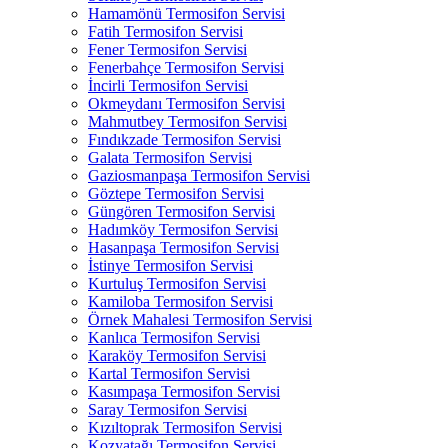
Hamamönü Termosifon Servisi
Fatih Termosifon Servisi
Fener Termosifon Servisi
Fenerbahçe Termosifon Servisi
İncirli Termosifon Servisi
Okmeydanı Termosifon Servisi
Mahmutbey Termosifon Servisi
Fındıkzade Termosifon Servisi
Galata Termosifon Servisi
Gaziosmanpaşa Termosifon Servisi
Göztepe Termosifon Servisi
Güngören Termosifon Servisi
Hadımköy Termosifon Servisi
Hasanpaşa Termosifon Servisi
İstinye Termosifon Servisi
Kurtuluş Termosifon Servisi
Kamiloba Termosifon Servisi
Örnek Mahalesi Termosifon Servisi
Kanlıca Termosifon Servisi
Karaköy Termosifon Servisi
Kartal Termosifon Servisi
Kasımpaşa Termosifon Servisi
Saray Termosifon Servisi
Kızıltoprak Termosifon Servisi
Kozyatağı Termosifon Servisi