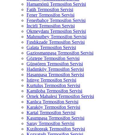
Hamamönü Termosifon Servisi
Fatih Termosifon Servisi
Fener Termosifon Servisi
Fenerbahçe Termosifon Servisi
İncirli Termosifon Servisi
Okmeydanı Termosifon Servisi
Mahmutbey Termosifon Servisi
Fındıkzade Termosifon Servisi
Galata Termosifon Servisi
Gaziosmanpaşa Termosifon Servisi
Göztepe Termosifon Servisi
Güngören Termosifon Servisi
Hadımköy Termosifon Servisi
Hasanpaşa Termosifon Servisi
İstinye Termosifon Servisi
Kurtuluş Termosifon Servisi
Kamiloba Termosifon Servisi
Örnek Mahalesi Termosifon Servisi
Kanlıca Termosifon Servisi
Karaköy Termosifon Servisi
Kartal Termosifon Servisi
Kasımpaşa Termosifon Servisi
Saray Termosifon Servisi
Kızıltoprak Termosifon Servisi
Kozyatağı Termosifon Servisi