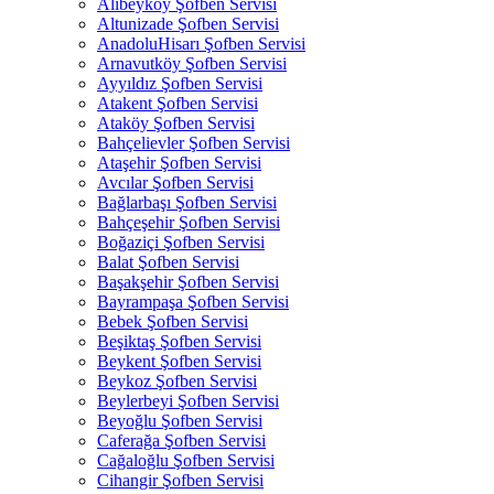
Alibeyköy Şofben Servisi
Altunizade Şofben Servisi
AnadoluHisarı Şofben Servisi
Arnavutköy Şofben Servisi
Ayyıldız Şofben Servisi
Atakent Şofben Servisi
Ataköy Şofben Servisi
Bahçelievler Şofben Servisi
Ataşehir Şofben Servisi
Avcılar Şofben Servisi
Bağlarbaşı Şofben Servisi
Bahçeşehir Şofben Servisi
Boğaziçi Şofben Servisi
Balat Şofben Servisi
Başakşehir Şofben Servisi
Bayrampaşa Şofben Servisi
Bebek Şofben Servisi
Beşiktaş Şofben Servisi
Beykent Şofben Servisi
Beykoz Şofben Servisi
Beylerbeyi Şofben Servisi
Beyoğlu Şofben Servisi
Caferağa Şofben Servisi
Cağaloğlu Şofben Servisi
Cihangir Şofben Servisi