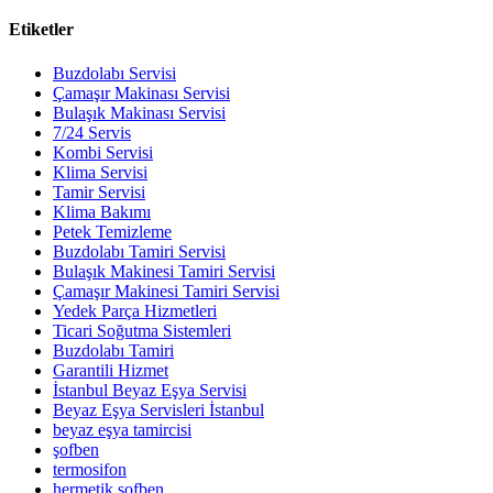
Etiketler
Buzdolabı Servisi
Çamaşır Makinası Servisi
Bulaşık Makinası Servisi
7/24 Servis
Kombi Servisi
Klima Servisi
Tamir Servisi
Klima Bakımı
Petek Temizleme
Buzdolabı Tamiri Servisi
Bulaşık Makinesi Tamiri Servisi
Çamaşır Makinesi Tamiri Servisi
Yedek Parça Hizmetleri
Ticari Soğutma Sistemleri
Buzdolabı Tamiri
Garantili Hizmet
İstanbul Beyaz Eşya Servisi
Beyaz Eşya Servisleri İstanbul
beyaz eşya tamircisi
şofben
termosifon
hermetik şofben