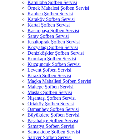
Kamiloba Şofben Servisi
Örnek Mahalesi Şofben Servisi
Kanlıca Şofben Servisi
Karaköy Şofben Servisi
Kartal Şofben Servisi
Kasımpaşa Şofben Servisi
Saray Şofben Servisi
Kızıltoprak Şofben Servisi
Kozyatağı Şofben Servisi
Denizköşkler Şofben Servisi
Kumkapı Şofben Servisi
Kuzguncuk Şofben Servisi
Levent Şofben Servisi
Kirazlı Şofben Servisi
Maçka Mahallesi Şofben Servisi
Maltepe Şofben Servisi
Maslak Şofben Servisi
Nişantaşı Şofben Servisi
Ortaköy Şofben Servisi
Osmanbey Şofben Servisi
Büyükdere Şofben Servisi
Paşabahçe Şofben Servisi
Samatya Şofben Servisi
Sancaktepe Şofben Servisi
Sarıyer Şofben Servisi