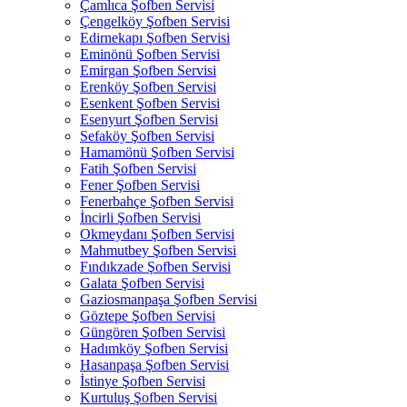
Çamlıca Şofben Servisi
Çengelköy Şofben Servisi
Edirnekapı Şofben Servisi
Eminönü Şofben Servisi
Emirgan Şofben Servisi
Erenköy Şofben Servisi
Esenkent Şofben Servisi
Esenyurt Şofben Servisi
Sefaköy Şofben Servisi
Hamamönü Şofben Servisi
Fatih Şofben Servisi
Fener Şofben Servisi
Fenerbahçe Şofben Servisi
İncirli Şofben Servisi
Okmeydanı Şofben Servisi
Mahmutbey Şofben Servisi
Fındıkzade Şofben Servisi
Galata Şofben Servisi
Gaziosmanpaşa Şofben Servisi
Göztepe Şofben Servisi
Güngören Şofben Servisi
Hadımköy Şofben Servisi
Hasanpaşa Şofben Servisi
İstinye Şofben Servisi
Kurtuluş Şofben Servisi