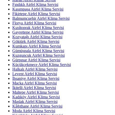
Fındıklı Airfel Klima Servisi
Kasımpaşa Airfel Klima Servisi
Fikirtepe Airfel Klima Servisi
Balmumcuehir Airfel Klima Servisi
Florya Airfel Klima Servisi
Kızıltoprak Airfel Klima Servisi
Gayrettepe Airfel Klima Servisi
Kozyatağı Airfel Klima Servisi
Göktürk Airfel Klima Servisi
Kumkapı Airfel Klima Servisi
Gümüşpala Airfel Klima Servisi
Kuzguncuk Airfel Klima Servisi
Gürpınar Airfel Klima Servisi
Küçükçekmece Airfel Klima Servisi
Halkalı Airfel Klima Servisi
Levent Airfel Klima Servisi
İhsaniye Airfel Klima Servisi
Maçka Airfel Klima Servisi
İkitelli Airfel Klima Servisi
Maltepe Airfel Klima Servisi
Kadıköy Airfel Klima Servisi
Maslak Airfel Klima Servisi
Kâğıthane Airfel Klima Servisi
Moda Airfel Klima Servisi