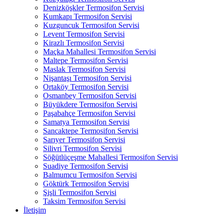
Denizköşkler Termosifon Servisi
Kumkapı Termosifon Servisi
Kuzguncuk Termosifon Servisi
Levent Termosifon Servisi
Kirazlı Termosifon Servisi
Maçka Mahallesi Termosifon Servisi
Maltepe Termosifon Servisi
Maslak Termosifon Servisi
Nişantaşı Termosifon Servisi
Ortaköy Termosifon Servisi
Osmanbey Termosifon Servisi
Büyükdere Termosifon Servisi
Paşabahçe Termosifon Servisi
Samatya Termosifon Servisi
Sancaktepe Termosifon Servisi
Sarıyer Termosifon Servisi
Silivri Termosifon Servisi
Söğütlüçeşme Mahallesi Termosifon Servisi
Suadiye Termosifon Servisi
Balmumcu Termosifon Servisi
Göktürk Termosifon Servisi
Şişli Termosifon Servisi
Taksim Termosifon Servisi
İletişim