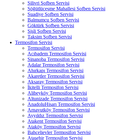
Silivri Şofben Servisi
Söğütlüçeşme Mahallesi Şofben Servisi
Suadiye Şofben Servisi
Balmumcu Şofben Servisi
Göktürk Şofben Servisi
Şişli Şofben Servisi
Taksim Şofben Servisi
Termosifon Servisi
Termosifon Servisi
Acıbadem Termosifon Servisi
Sinanoba Termosifon Servisi
Adalar Termosifon Servisi
Ahırkapı Termosifon Servisi
Akaretler Termosifon Servisi
Aksaray Termosifon Servisi
İkitelli Termosifon Servisi
Alibeyköy Termosifon Servisi
Altunizade Termosifon Servisi
AnadoluHisarı Termosifon Servisi
Arnavutköy Termosifon Servisi
Ayyıldız Termosifon Servisi
Atakent Termosifon Servisi
Ataköy Termosifon Servisi
Bahçelievler Termosifon Servisi
Ataşehir Termosifon Servisi