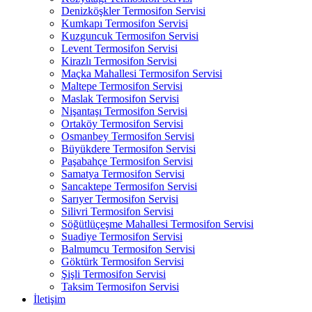
Denizköşkler Termosifon Servisi
Kumkapı Termosifon Servisi
Kuzguncuk Termosifon Servisi
Levent Termosifon Servisi
Kirazlı Termosifon Servisi
Maçka Mahallesi Termosifon Servisi
Maltepe Termosifon Servisi
Maslak Termosifon Servisi
Nişantaşı Termosifon Servisi
Ortaköy Termosifon Servisi
Osmanbey Termosifon Servisi
Büyükdere Termosifon Servisi
Paşabahçe Termosifon Servisi
Samatya Termosifon Servisi
Sancaktepe Termosifon Servisi
Sarıyer Termosifon Servisi
Silivri Termosifon Servisi
Söğütlüçeşme Mahallesi Termosifon Servisi
Suadiye Termosifon Servisi
Balmumcu Termosifon Servisi
Göktürk Termosifon Servisi
Şişli Termosifon Servisi
Taksim Termosifon Servisi
İletişim