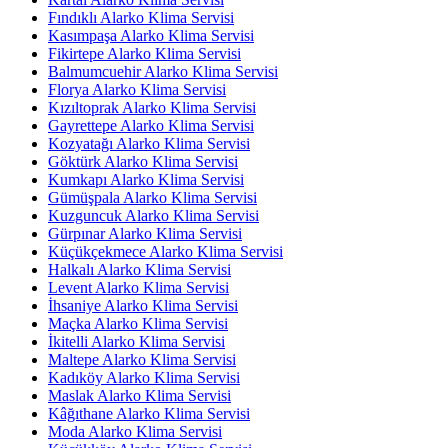
Fındıklı Alarko Klima Servisi
Kasımpaşa Alarko Klima Servisi
Fikirtepe Alarko Klima Servisi
Balmumcuehir Alarko Klima Servisi
Florya Alarko Klima Servisi
Kızıltoprak Alarko Klima Servisi
Gayrettepe Alarko Klima Servisi
Kozyatağı Alarko Klima Servisi
Göktürk Alarko Klima Servisi
Kumkapı Alarko Klima Servisi
Gümüşpala Alarko Klima Servisi
Kuzguncuk Alarko Klima Servisi
Gürpınar Alarko Klima Servisi
Küçükçekmece Alarko Klima Servisi
Halkalı Alarko Klima Servisi
Levent Alarko Klima Servisi
İhsaniye Alarko Klima Servisi
Maçka Alarko Klima Servisi
İkitelli Alarko Klima Servisi
Maltepe Alarko Klima Servisi
Kadıköy Alarko Klima Servisi
Maslak Alarko Klima Servisi
Kâğıthane Alarko Klima Servisi
Moda Alarko Klima Servisi