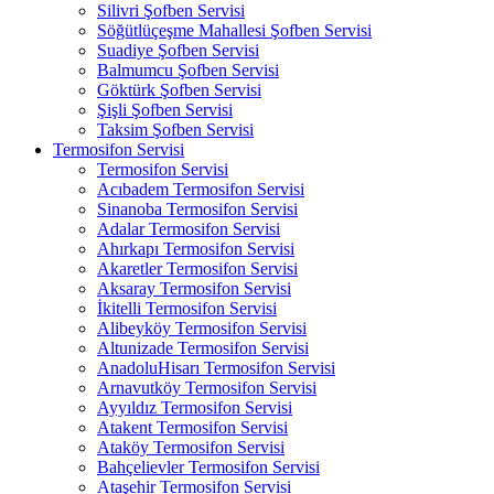
Silivri Şofben Servisi
Söğütlüçeşme Mahallesi Şofben Servisi
Suadiye Şofben Servisi
Balmumcu Şofben Servisi
Göktürk Şofben Servisi
Şişli Şofben Servisi
Taksim Şofben Servisi
Termosifon Servisi
Termosifon Servisi
Acıbadem Termosifon Servisi
Sinanoba Termosifon Servisi
Adalar Termosifon Servisi
Ahırkapı Termosifon Servisi
Akaretler Termosifon Servisi
Aksaray Termosifon Servisi
İkitelli Termosifon Servisi
Alibeyköy Termosifon Servisi
Altunizade Termosifon Servisi
AnadoluHisarı Termosifon Servisi
Arnavutköy Termosifon Servisi
Ayyıldız Termosifon Servisi
Atakent Termosifon Servisi
Ataköy Termosifon Servisi
Bahçelievler Termosifon Servisi
Ataşehir Termosifon Servisi