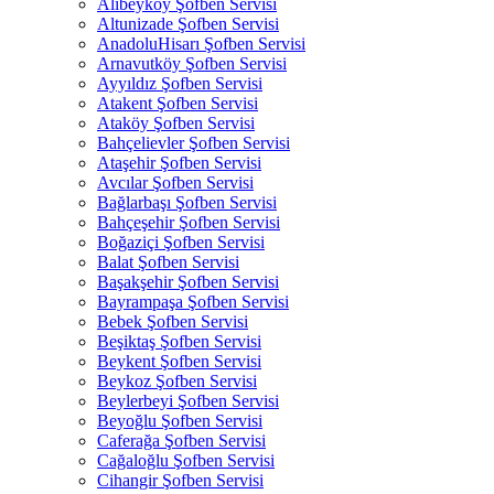
Alibeyköy Şofben Servisi
Altunizade Şofben Servisi
AnadoluHisarı Şofben Servisi
Arnavutköy Şofben Servisi
Ayyıldız Şofben Servisi
Atakent Şofben Servisi
Ataköy Şofben Servisi
Bahçelievler Şofben Servisi
Ataşehir Şofben Servisi
Avcılar Şofben Servisi
Bağlarbaşı Şofben Servisi
Bahçeşehir Şofben Servisi
Boğaziçi Şofben Servisi
Balat Şofben Servisi
Başakşehir Şofben Servisi
Bayrampaşa Şofben Servisi
Bebek Şofben Servisi
Beşiktaş Şofben Servisi
Beykent Şofben Servisi
Beykoz Şofben Servisi
Beylerbeyi Şofben Servisi
Beyoğlu Şofben Servisi
Caferağa Şofben Servisi
Cağaloğlu Şofben Servisi
Cihangir Şofben Servisi