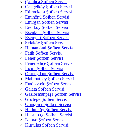
Çamlıca Şofben Servisi
Çengelköy Şofben Servisi
Edirnekapı Şofben Servisi
Eminönü Şofben Servisi
Emirgan Şofben Servisi
Erenköy Şofben Servisi
Esenkent Şofben Servisi
Esenyurt Şofben Servisi
Sefaköy Şofben Servisi
Hamamönü Şofben Servisi
Fatih Şofben Servisi
Fener Şofben Servisi
Fenerbahçe Şofben Servisi
İncirli Şofben Servisi
Okmeydanı Şofben Servisi
Mahmutbey Şofben Servisi
Fındıkzade Şofben Servisi
Galata Şofben Servisi
Gaziosmanpaşa Şofben Servisi
Göztepe Şofben Servisi
Güngören Şofben Servisi
Hadımköy Şofben Servisi
Hasanpaşa Şofben Servisi
İstinye Şofben Servisi
Kurtuluş Şofben Servisi