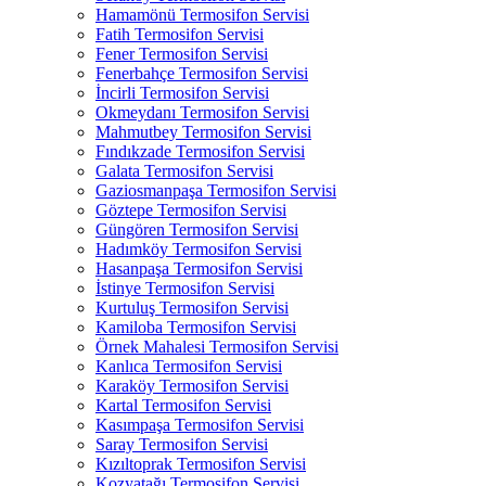
Hamamönü Termosifon Servisi
Fatih Termosifon Servisi
Fener Termosifon Servisi
Fenerbahçe Termosifon Servisi
İncirli Termosifon Servisi
Okmeydanı Termosifon Servisi
Mahmutbey Termosifon Servisi
Fındıkzade Termosifon Servisi
Galata Termosifon Servisi
Gaziosmanpaşa Termosifon Servisi
Göztepe Termosifon Servisi
Güngören Termosifon Servisi
Hadımköy Termosifon Servisi
Hasanpaşa Termosifon Servisi
İstinye Termosifon Servisi
Kurtuluş Termosifon Servisi
Kamiloba Termosifon Servisi
Örnek Mahalesi Termosifon Servisi
Kanlıca Termosifon Servisi
Karaköy Termosifon Servisi
Kartal Termosifon Servisi
Kasımpaşa Termosifon Servisi
Saray Termosifon Servisi
Kızıltoprak Termosifon Servisi
Kozyatağı Termosifon Servisi