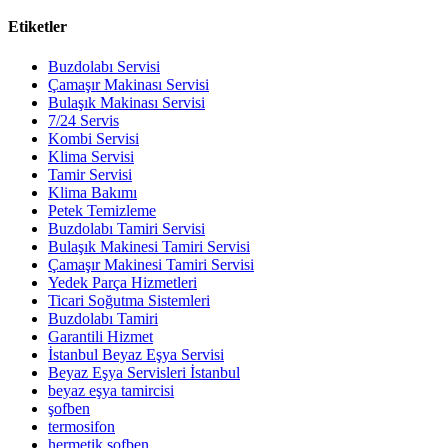
Etiketler
Buzdolabı Servisi
Çamaşır Makinası Servisi
Bulaşık Makinası Servisi
7/24 Servis
Kombi Servisi
Klima Servisi
Tamir Servisi
Klima Bakımı
Petek Temizleme
Buzdolabı Tamiri Servisi
Bulaşık Makinesi Tamiri Servisi
Çamaşır Makinesi Tamiri Servisi
Yedek Parça Hizmetleri
Ticari Soğutma Sistemleri
Buzdolabı Tamiri
Garantili Hizmet
İstanbul Beyaz Eşya Servisi
Beyaz Eşya Servisleri İstanbul
beyaz eşya tamircisi
şofben
termosifon
hermetik şofben