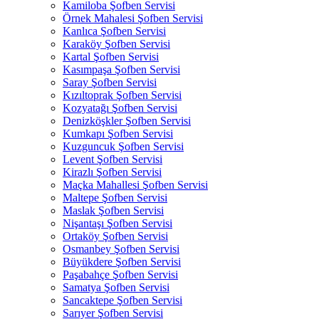
Kamiloba Şofben Servisi
Örnek Mahalesi Şofben Servisi
Kanlıca Şofben Servisi
Karaköy Şofben Servisi
Kartal Şofben Servisi
Kasımpaşa Şofben Servisi
Saray Şofben Servisi
Kızıltoprak Şofben Servisi
Kozyatağı Şofben Servisi
Denizköşkler Şofben Servisi
Kumkapı Şofben Servisi
Kuzguncuk Şofben Servisi
Levent Şofben Servisi
Kirazlı Şofben Servisi
Maçka Mahallesi Şofben Servisi
Maltepe Şofben Servisi
Maslak Şofben Servisi
Nişantaşı Şofben Servisi
Ortaköy Şofben Servisi
Osmanbey Şofben Servisi
Büyükdere Şofben Servisi
Paşabahçe Şofben Servisi
Samatya Şofben Servisi
Sancaktepe Şofben Servisi
Sarıyer Şofben Servisi