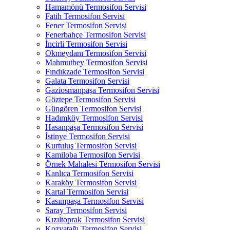
Hamamönü Termosifon Servisi
Fatih Termosifon Servisi
Fener Termosifon Servisi
Fenerbahçe Termosifon Servisi
İncirli Termosifon Servisi
Okmeydanı Termosifon Servisi
Mahmutbey Termosifon Servisi
Fındıkzade Termosifon Servisi
Galata Termosifon Servisi
Gaziosmanpaşa Termosifon Servisi
Göztepe Termosifon Servisi
Güngören Termosifon Servisi
Hadımköy Termosifon Servisi
Hasanpaşa Termosifon Servisi
İstinye Termosifon Servisi
Kurtuluş Termosifon Servisi
Kamiloba Termosifon Servisi
Örnek Mahalesi Termosifon Servisi
Kanlıca Termosifon Servisi
Karaköy Termosifon Servisi
Kartal Termosifon Servisi
Kasımpaşa Termosifon Servisi
Saray Termosifon Servisi
Kızıltoprak Termosifon Servisi
Kozyatağı Termosifon Servisi