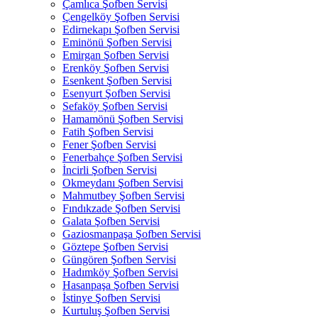
Çamlıca Şofben Servisi
Çengelköy Şofben Servisi
Edirnekapı Şofben Servisi
Eminönü Şofben Servisi
Emirgan Şofben Servisi
Erenköy Şofben Servisi
Esenkent Şofben Servisi
Esenyurt Şofben Servisi
Sefaköy Şofben Servisi
Hamamönü Şofben Servisi
Fatih Şofben Servisi
Fener Şofben Servisi
Fenerbahçe Şofben Servisi
İncirli Şofben Servisi
Okmeydanı Şofben Servisi
Mahmutbey Şofben Servisi
Fındıkzade Şofben Servisi
Galata Şofben Servisi
Gaziosmanpaşa Şofben Servisi
Göztepe Şofben Servisi
Güngören Şofben Servisi
Hadımköy Şofben Servisi
Hasanpaşa Şofben Servisi
İstinye Şofben Servisi
Kurtuluş Şofben Servisi