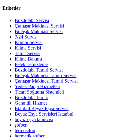
Etiketler
Buzdolabı Servisi
Çamaşır Makinası Servisi
Bulaşık Makinası Servisi
7/24 Servis
Kombi Servisi
Klima Servisi
Tamir Servisi
Klima Bakımı
Petek Temizleme
Buzdolabı Tamiri Servisi
Bulaşık Makinesi Tamiri Servisi
Çamaşır Makinesi Tamiri Servisi
Yedek Parça Hizmetleri
Ticari Soğutma Sistemleri
Buzdolabı Tamiri
Garantili Hizmet
İstanbul Beyaz Eşya Servisi
Beyaz Eşya Servisleri İstanbul
beyaz eşya tamircisi
şofben
termosifon
hermetik şofben