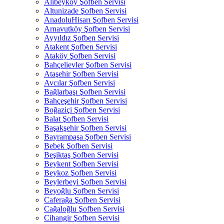
Alibeyköy Şofben Servisi
Altunizade Şofben Servisi
AnadoluHisarı Şofben Servisi
Arnavutköy Şofben Servisi
Ayyıldız Şofben Servisi
Atakent Şofben Servisi
Ataköy Şofben Servisi
Bahçelievler Şofben Servisi
Ataşehir Şofben Servisi
Avcılar Şofben Servisi
Bağlarbaşı Şofben Servisi
Bahçeşehir Şofben Servisi
Boğaziçi Şofben Servisi
Balat Şofben Servisi
Başakşehir Şofben Servisi
Bayrampaşa Şofben Servisi
Bebek Şofben Servisi
Beşiktaş Şofben Servisi
Beykent Şofben Servisi
Beykoz Şofben Servisi
Beylerbeyi Şofben Servisi
Beyoğlu Şofben Servisi
Caferağa Şofben Servisi
Cağaloğlu Şofben Servisi
Cihangir Şofben Servisi