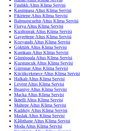
Fındıklı Altus Klima Servisi
Kasımpaşa Altus Klima Servisi
Fikirtepe Altus Klima Servisi
Balmumcuehir Altus Klima Servisi
Florya Altus Klima Servisi
Kızıltoprak Altus Klima Servisi
Gayrettepe Altus Klima Servisi
Kozyatağı Altus Klima Servisi
Göktürk Altus Klima Servisi
Kumkapı Altus Klima Servisi
Gümüşpala Altus Klima Servisi
Kuzguncuk Altus Klima Servisi
Gürpınar Altus Klima Servisi
Küçükçekmece Altus Klima Servisi
Halkalı Altus Klima Servisi
Levent Altus Klima Servisi
İhsaniye Altus Klima Servisi
Maçka Altus Klima Servisi
İkitelli Altus Klima Servisi
Maltepe Altus Klima Servisi
Kadıköy Altus Klima Servisi
Maslak Altus Klima Servisi
Kâğıthane Altus Klima Servisi
Moda Altus Klima Servisi