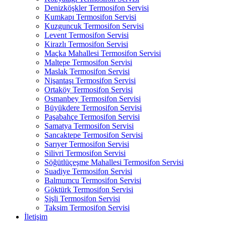
Denizköşkler Termosifon Servisi
Kumkapı Termosifon Servisi
Kuzguncuk Termosifon Servisi
Levent Termosifon Servisi
Kirazlı Termosifon Servisi
Maçka Mahallesi Termosifon Servisi
Maltepe Termosifon Servisi
Maslak Termosifon Servisi
Nişantaşı Termosifon Servisi
Ortaköy Termosifon Servisi
Osmanbey Termosifon Servisi
Büyükdere Termosifon Servisi
Paşabahçe Termosifon Servisi
Samatya Termosifon Servisi
Sancaktepe Termosifon Servisi
Sarıyer Termosifon Servisi
Silivri Termosifon Servisi
Söğütlüçeşme Mahallesi Termosifon Servisi
Suadiye Termosifon Servisi
Balmumcu Termosifon Servisi
Göktürk Termosifon Servisi
Şişli Termosifon Servisi
Taksim Termosifon Servisi
İletişim