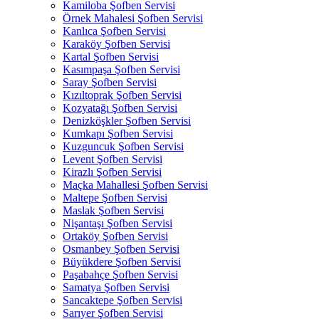
Kamiloba Şofben Servisi
Örnek Mahalesi Şofben Servisi
Kanlıca Şofben Servisi
Karaköy Şofben Servisi
Kartal Şofben Servisi
Kasımpaşa Şofben Servisi
Saray Şofben Servisi
Kızıltoprak Şofben Servisi
Kozyatağı Şofben Servisi
Denizköşkler Şofben Servisi
Kumkapı Şofben Servisi
Kuzguncuk Şofben Servisi
Levent Şofben Servisi
Kirazlı Şofben Servisi
Maçka Mahallesi Şofben Servisi
Maltepe Şofben Servisi
Maslak Şofben Servisi
Nişantaşı Şofben Servisi
Ortaköy Şofben Servisi
Osmanbey Şofben Servisi
Büyükdere Şofben Servisi
Paşabahçe Şofben Servisi
Samatya Şofben Servisi
Sancaktepe Şofben Servisi
Sarıyer Şofben Servisi