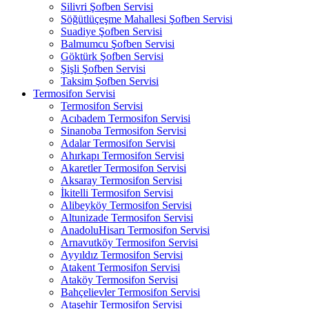
Silivri Şofben Servisi
Söğütlüçeşme Mahallesi Şofben Servisi
Suadiye Şofben Servisi
Balmumcu Şofben Servisi
Göktürk Şofben Servisi
Şişli Şofben Servisi
Taksim Şofben Servisi
Termosifon Servisi
Termosifon Servisi
Acıbadem Termosifon Servisi
Sinanoba Termosifon Servisi
Adalar Termosifon Servisi
Ahırkapı Termosifon Servisi
Akaretler Termosifon Servisi
Aksaray Termosifon Servisi
İkitelli Termosifon Servisi
Alibeyköy Termosifon Servisi
Altunizade Termosifon Servisi
AnadoluHisarı Termosifon Servisi
Arnavutköy Termosifon Servisi
Ayyıldız Termosifon Servisi
Atakent Termosifon Servisi
Ataköy Termosifon Servisi
Bahçelievler Termosifon Servisi
Ataşehir Termosifon Servisi