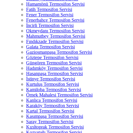
Hamamönü Termosifon Servisi
Fatih Termosifon Servisi
Fener Termosifon Servisi
Fenerbahçe Termosifon Servisi
İncirli Termosifon Servisi
Okmeydanı Termosifon Servisi
Mahmutbey Termosifon Servisi
Fındıkzade Termosifon Servisi
Galata Termosifon Servisi
Gaziosmanpaşa Termosifon Servisi
Göztepe Termosifon Servisi
Güngören Termosifon Servisi
Hadımköy Termosifon Servisi
Hasanpaşa Termosifon Servisi
İstinye Termosifon Servisi
Kurtuluş Termosifon Servisi
Kamiloba Termosifon Servisi
Örnek Mahalesi Termosifon Servisi
Kanlıca Termosifon Servisi
Karaköy Termosifon Servisi
Kartal Termosifon Servisi
Kasımpaşa Termosifon Servisi
Saray Termosifon Servisi
Kızıltoprak Termosifon Servisi
Kozyatağı Termosifon Servisi