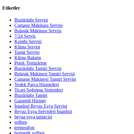
Etiketler
Buzdolabı Servisi
Çamaşır Makinası Servisi
Bulaşık Makinası Servisi
7/24 Servis
Kombi Servisi
Klima Servisi
Tamir Servisi
Klima Bakımı
Petek Temizleme
Buzdolabı Tamiri Servisi
Bulaşık Makinesi Tamiri Servisi
Çamaşır Makinesi Tamiri Servisi
Yedek Parça Hizmetleri
Ticari Soğutma Sistemleri
Buzdolabı Tamiri
Garantili Hizmet
İstanbul Beyaz Eşya Servisi
Beyaz Eşya Servisleri İstanbul
beyaz eşya tamircisi
şofben
termosifon
hermetik şofben