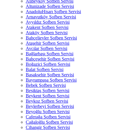
Alibeyköy Şofben Servisi
Altunizade Şofben Servisi
AnadoluHisarı Şofben Servisi
Arnavutköy Şofben Servisi
Ayyıldız Şofben Servisi
Atakent Şofben Servisi
Ataköy Şofben Servisi
Bahçelievler Şofben Servisi
Ataşehir Şofben Servisi
Avcılar Şofben Servisi
Bağlarbaşı Şofben Servisi
Bahçeşehir Şofben Servisi
Boğaziçi Şofben Servisi
Balat Şofben Servisi
Başakşehir Şofben Servisi
Bayrampaşa Şofben Servisi
Bebek Şofben Servisi
Beşiktaş Şofben Servisi
Beykent Şofben Servisi
Beykoz Şofben Servisi
Beylerbeyi Şofben Servisi
Beyoğlu Şofben Servisi
Caferağa Şofben Servisi
Cağaloğlu Şofben Servisi
Cihangir Şofben Servisi