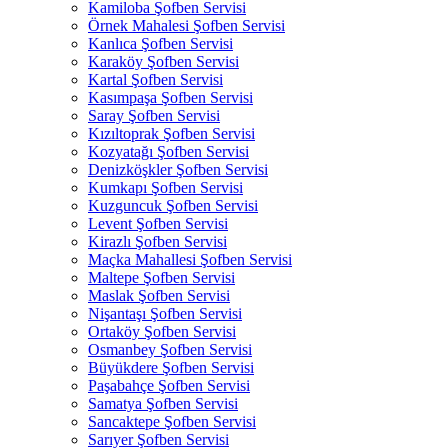
Kamiloba Şofben Servisi
Örnek Mahalesi Şofben Servisi
Kanlıca Şofben Servisi
Karaköy Şofben Servisi
Kartal Şofben Servisi
Kasımpaşa Şofben Servisi
Saray Şofben Servisi
Kızıltoprak Şofben Servisi
Kozyatağı Şofben Servisi
Denizköşkler Şofben Servisi
Kumkapı Şofben Servisi
Kuzguncuk Şofben Servisi
Levent Şofben Servisi
Kirazlı Şofben Servisi
Maçka Mahallesi Şofben Servisi
Maltepe Şofben Servisi
Maslak Şofben Servisi
Nişantaşı Şofben Servisi
Ortaköy Şofben Servisi
Osmanbey Şofben Servisi
Büyükdere Şofben Servisi
Paşabahçe Şofben Servisi
Samatya Şofben Servisi
Sancaktepe Şofben Servisi
Sarıyer Şofben Servisi