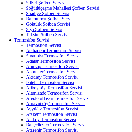
Silivri Şofben Servisi
Söğütlüçeşme Mahallesi Şofben Servisi
Suadiye Şofben Servisi
Balmumcu Şofben Servisi
Göktürk Şofben Servisi
Şişli Şofben Servisi
Taksim Şofben Servisi
Termosifon Servisi
Termosifon Servisi
Acıbadem Termosifon Servisi
Sinanoba Termosifon Servisi
Adalar Termosifon Servisi
Ahırkapı Termosifon Servisi
Akaretler Termosifon Servisi
Aksaray Termosifon Servisi
İkitelli Termosifon Servisi
Alibeyköy Termosifon Servisi
Altunizade Termosifon Servisi
AnadoluHisarı Termosifon Servisi
Arnavutköy Termosifon Servisi
Ayyıldız Termosifon Servisi
Atakent Termosifon Servisi
Ataköy Termosifon Servisi
Bahçelievler Termosifon Servisi
Ataşehir Termosifon Servisi