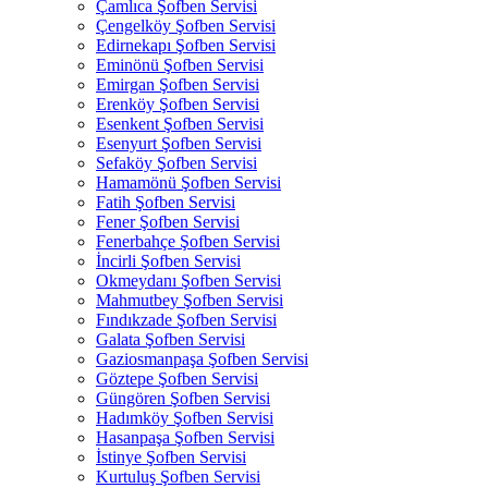
Çamlıca Şofben Servisi
Çengelköy Şofben Servisi
Edirnekapı Şofben Servisi
Eminönü Şofben Servisi
Emirgan Şofben Servisi
Erenköy Şofben Servisi
Esenkent Şofben Servisi
Esenyurt Şofben Servisi
Sefaköy Şofben Servisi
Hamamönü Şofben Servisi
Fatih Şofben Servisi
Fener Şofben Servisi
Fenerbahçe Şofben Servisi
İncirli Şofben Servisi
Okmeydanı Şofben Servisi
Mahmutbey Şofben Servisi
Fındıkzade Şofben Servisi
Galata Şofben Servisi
Gaziosmanpaşa Şofben Servisi
Göztepe Şofben Servisi
Güngören Şofben Servisi
Hadımköy Şofben Servisi
Hasanpaşa Şofben Servisi
İstinye Şofben Servisi
Kurtuluş Şofben Servisi