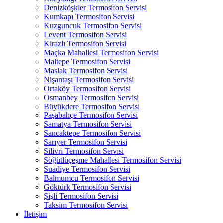
Denizköşkler Termosifon Servisi
Kumkapı Termosifon Servisi
Kuzguncuk Termosifon Servisi
Levent Termosifon Servisi
Kirazlı Termosifon Servisi
Maçka Mahallesi Termosifon Servisi
Maltepe Termosifon Servisi
Maslak Termosifon Servisi
Nişantaşı Termosifon Servisi
Ortaköy Termosifon Servisi
Osmanbey Termosifon Servisi
Büyükdere Termosifon Servisi
Paşabahçe Termosifon Servisi
Samatya Termosifon Servisi
Sancaktepe Termosifon Servisi
Sarıyer Termosifon Servisi
Silivri Termosifon Servisi
Söğütlüçeşme Mahallesi Termosifon Servisi
Suadiye Termosifon Servisi
Balmumcu Termosifon Servisi
Göktürk Termosifon Servisi
Şişli Termosifon Servisi
Taksim Termosifon Servisi
İletişim