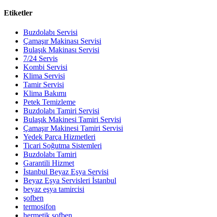
Etiketler
Buzdolabı Servisi
Çamaşır Makinası Servisi
Bulaşık Makinası Servisi
7/24 Servis
Kombi Servisi
Klima Servisi
Tamir Servisi
Klima Bakımı
Petek Temizleme
Buzdolabı Tamiri Servisi
Bulaşık Makinesi Tamiri Servisi
Çamaşır Makinesi Tamiri Servisi
Yedek Parça Hizmetleri
Ticari Soğutma Sistemleri
Buzdolabı Tamiri
Garantili Hizmet
İstanbul Beyaz Eşya Servisi
Beyaz Eşya Servisleri İstanbul
beyaz eşya tamircisi
şofben
termosifon
hermetik şofben