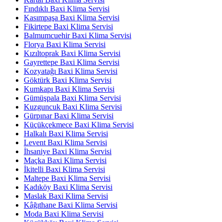
Fındıklı Baxi Klima Servisi
Kasımpaşa Baxi Klima Servisi
Fikirtepe Baxi Klima Servisi
Balmumcuehir Baxi Klima Servisi
Florya Baxi Klima Servisi
Kızıltoprak Baxi Klima Servisi
Gayrettepe Baxi Klima Servisi
Kozyatağı Baxi Klima Servisi
Göktürk Baxi Klima Servisi
Kumkapı Baxi Klima Servisi
Gümüşpala Baxi Klima Servisi
Kuzguncuk Baxi Klima Servisi
Gürpınar Baxi Klima Servisi
Küçükçekmece Baxi Klima Servisi
Halkalı Baxi Klima Servisi
Levent Baxi Klima Servisi
İhsaniye Baxi Klima Servisi
Maçka Baxi Klima Servisi
İkitelli Baxi Klima Servisi
Maltepe Baxi Klima Servisi
Kadıköy Baxi Klima Servisi
Maslak Baxi Klima Servisi
Kâğıthane Baxi Klima Servisi
Moda Baxi Klima Servisi