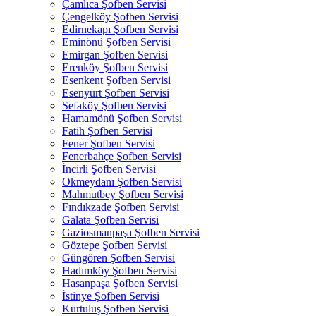
Çamlıca Şofben Servisi
Çengelköy Şofben Servisi
Edirnekapı Şofben Servisi
Eminönü Şofben Servisi
Emirgan Şofben Servisi
Erenköy Şofben Servisi
Esenkent Şofben Servisi
Esenyurt Şofben Servisi
Sefaköy Şofben Servisi
Hamamönü Şofben Servisi
Fatih Şofben Servisi
Fener Şofben Servisi
Fenerbahçe Şofben Servisi
İncirli Şofben Servisi
Okmeydanı Şofben Servisi
Mahmutbey Şofben Servisi
Fındıkzade Şofben Servisi
Galata Şofben Servisi
Gaziosmanpaşa Şofben Servisi
Göztepe Şofben Servisi
Güngören Şofben Servisi
Hadımköy Şofben Servisi
Hasanpaşa Şofben Servisi
İstinye Şofben Servisi
Kurtuluş Şofben Servisi