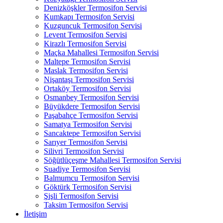
Denizköşkler Termosifon Servisi
Kumkapı Termosifon Servisi
Kuzguncuk Termosifon Servisi
Levent Termosifon Servisi
Kirazlı Termosifon Servisi
Maçka Mahallesi Termosifon Servisi
Maltepe Termosifon Servisi
Maslak Termosifon Servisi
Nişantaşı Termosifon Servisi
Ortaköy Termosifon Servisi
Osmanbey Termosifon Servisi
Büyükdere Termosifon Servisi
Paşabahçe Termosifon Servisi
Samatya Termosifon Servisi
Sancaktepe Termosifon Servisi
Sarıyer Termosifon Servisi
Silivri Termosifon Servisi
Söğütlüçeşme Mahallesi Termosifon Servisi
Suadiye Termosifon Servisi
Balmumcu Termosifon Servisi
Göktürk Termosifon Servisi
Şişli Termosifon Servisi
Taksim Termosifon Servisi
İletişim