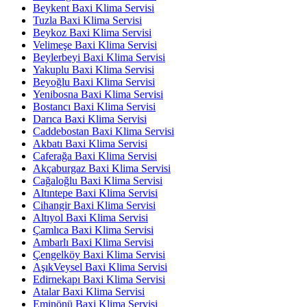
Beykent Baxi Klima Servisi
Tuzla Baxi Klima Servisi
Beykoz Baxi Klima Servisi
Velimeşe Baxi Klima Servisi
Beylerbeyi Baxi Klima Servisi
Yakuplu Baxi Klima Servisi
Beyoğlu Baxi Klima Servisi
Yenibosna Baxi Klima Servisi
Bostancı Baxi Klima Servisi
Darıca Baxi Klima Servisi
Caddebostan Baxi Klima Servisi
Akbatı Baxi Klima Servisi
Caferağa Baxi Klima Servisi
Akçaburgaz Baxi Klima Servisi
Cağaloğlu Baxi Klima Servisi
Altıntepe Baxi Klima Servisi
Cihangir Baxi Klima Servisi
Altıyol Baxi Klima Servisi
Çamlıca Baxi Klima Servisi
Ambarlı Baxi Klima Servisi
Çengelköy Baxi Klima Servisi
AşıkVeysel Baxi Klima Servisi
Edirnekapı Baxi Klima Servisi
Atalar Baxi Klima Servisi
Eminönü Baxi Klima Servisi