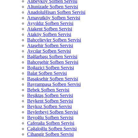
Alibeyköy Şofben Servisi
Altunizade Şofben Servisi
AnadoluHisarı Şofben Servisi
Arnavutköy Şofben Servisi
Ayyıldız Şofben Servisi
Atakent Şofben Servisi
Ataköy Şofben Servisi
Bahçelievler Şofben Servisi
Ataşehir Şofben Servisi
Avcılar Şofben Servisi
Bağlarbaşı Şofben Servisi
Bahçeşehir Şofben Servisi
Boğaziçi Şofben Servisi
Balat Şofben Servisi
Başakşehir Şofben Servisi
Bayrampaşa Şofben Servisi
Bebek Şofben Servisi
Beşiktaş Şofben Servisi
Beykent Şofben Servisi
Beykoz Şofben Servisi
Beylerbeyi Şofben Servisi
Beyoğlu Şofben Servisi
Caferağa Şofben Servisi
Cağaloğlu Şofben Servisi
Cihangir Şofben Servisi