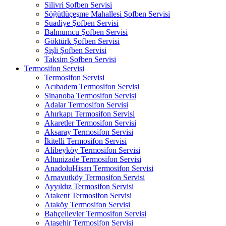
Silivri Şofben Servisi
Söğütlüçeşme Mahallesi Şofben Servisi
Suadiye Şofben Servisi
Balmumcu Şofben Servisi
Göktürk Şofben Servisi
Şişli Şofben Servisi
Taksim Şofben Servisi
Termosifon Servisi
Termosifon Servisi
Acıbadem Termosifon Servisi
Sinanoba Termosifon Servisi
Adalar Termosifon Servisi
Ahırkapı Termosifon Servisi
Akaretler Termosifon Servisi
Aksaray Termosifon Servisi
İkitelli Termosifon Servisi
Alibeyköy Termosifon Servisi
Altunizade Termosifon Servisi
AnadoluHisarı Termosifon Servisi
Arnavutköy Termosifon Servisi
Ayyıldız Termosifon Servisi
Atakent Termosifon Servisi
Ataköy Termosifon Servisi
Bahçelievler Termosifon Servisi
Ataşehir Termosifon Servisi