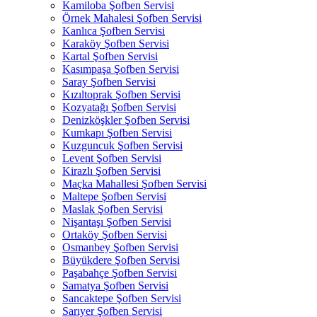
Kamiloba Şofben Servisi
Örnek Mahalesi Şofben Servisi
Kanlıca Şofben Servisi
Karaköy Şofben Servisi
Kartal Şofben Servisi
Kasımpaşa Şofben Servisi
Saray Şofben Servisi
Kızıltoprak Şofben Servisi
Kozyatağı Şofben Servisi
Denizköşkler Şofben Servisi
Kumkapı Şofben Servisi
Kuzguncuk Şofben Servisi
Levent Şofben Servisi
Kirazlı Şofben Servisi
Maçka Mahallesi Şofben Servisi
Maltepe Şofben Servisi
Maslak Şofben Servisi
Nişantaşı Şofben Servisi
Ortaköy Şofben Servisi
Osmanbey Şofben Servisi
Büyükdere Şofben Servisi
Paşabahçe Şofben Servisi
Samatya Şofben Servisi
Sancaktepe Şofben Servisi
Sarıyer Şofben Servisi