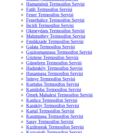
Hamamönü Termosifon Servisi
Fatih Termosifon Servisi
Fener Termosifon Servisi
Fenerbahçe Termosifon Servisi
İncirli Termosifon Servisi
Okmeydanı Termosifon Servisi
Mahmutbey Termosifon Servisi
Fındıkzade Termosifon Servisi
Galata Termosifon Servisi
Gaziosmanpaşa Termosifon Servisi
Göztepe Termosifon Servisi
Güngören Termosifon Servisi
Hadımköy Termosifon Servisi
Hasanpaşa Termosifon Servisi
İstinye Termosifon Servisi
Kurtuluş Termosifon Servisi
Kamiloba Termosifon Servisi
Örnek Mahalesi Termosifon Servisi
Kanlıca Termosifon Servisi
Karaköy Termosifon Servisi
Kartal Termosifon Servisi
Kasımpaşa Termosifon Servisi
Saray Termosifon Servisi
Kızıltoprak Termosifon Servisi
Kozyatağı Termosifon Servisi