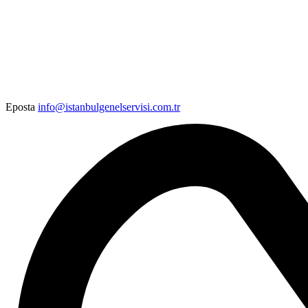
Eposta
info@istanbulgenelservisi.com.tr