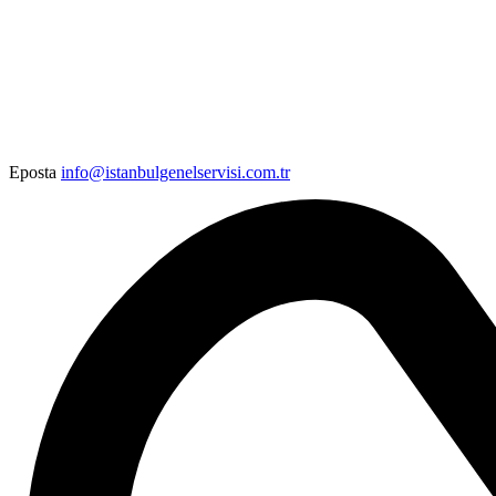
Eposta
info@istanbulgenelservisi.com.tr