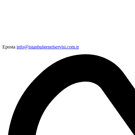
Eposta
info@istanbulgenelservisi.com.tr