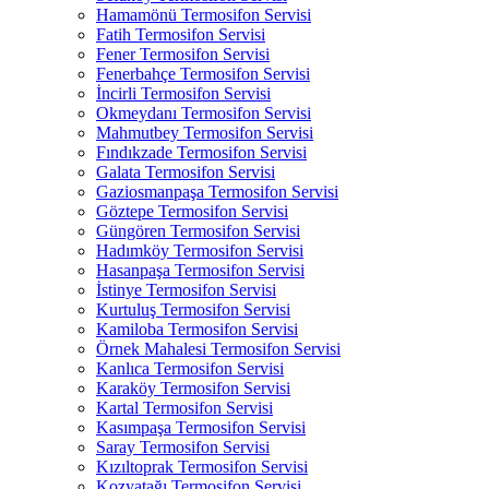
Hamamönü Termosifon Servisi
Fatih Termosifon Servisi
Fener Termosifon Servisi
Fenerbahçe Termosifon Servisi
İncirli Termosifon Servisi
Okmeydanı Termosifon Servisi
Mahmutbey Termosifon Servisi
Fındıkzade Termosifon Servisi
Galata Termosifon Servisi
Gaziosmanpaşa Termosifon Servisi
Göztepe Termosifon Servisi
Güngören Termosifon Servisi
Hadımköy Termosifon Servisi
Hasanpaşa Termosifon Servisi
İstinye Termosifon Servisi
Kurtuluş Termosifon Servisi
Kamiloba Termosifon Servisi
Örnek Mahalesi Termosifon Servisi
Kanlıca Termosifon Servisi
Karaköy Termosifon Servisi
Kartal Termosifon Servisi
Kasımpaşa Termosifon Servisi
Saray Termosifon Servisi
Kızıltoprak Termosifon Servisi
Kozyatağı Termosifon Servisi