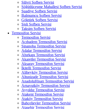
Silivri Şofben Servisi
Söğütlüçeşme Mahallesi Şofben Servisi
Suadiye Şofben Servisi
Balmumcu Şofben Servisi
Göktürk Şofben Servisi
Şişli Şofben Servisi
Taksim Şofben Servisi
Termosifon Servisi
Termosifon Servisi
Acıbadem Termosifon Servisi
Sinanoba Termosifon Servisi
Adalar Termosifon Servisi
Ahırkapı Termosifon Servisi
Akaretler Termosifon Servisi
Aksaray Termosifon Servisi
İkitelli Termosifon Servisi
Alibeyköy Termosifon Servisi
Altunizade Termosifon Servisi
AnadoluHisarı Termosifon Servisi
Arnavutköy Termosifon Servisi
Ayyıldız Termosifon Servisi
Atakent Termosifon Servisi
Ataköy Termosifon Servisi
Bahçelievler Termosifon Servisi
Ataşehir Termosifon Servisi