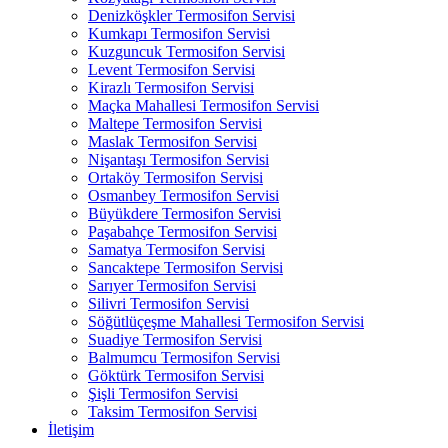
Denizköşkler Termosifon Servisi
Kumkapı Termosifon Servisi
Kuzguncuk Termosifon Servisi
Levent Termosifon Servisi
Kirazlı Termosifon Servisi
Maçka Mahallesi Termosifon Servisi
Maltepe Termosifon Servisi
Maslak Termosifon Servisi
Nişantaşı Termosifon Servisi
Ortaköy Termosifon Servisi
Osmanbey Termosifon Servisi
Büyükdere Termosifon Servisi
Paşabahçe Termosifon Servisi
Samatya Termosifon Servisi
Sancaktepe Termosifon Servisi
Sarıyer Termosifon Servisi
Silivri Termosifon Servisi
Söğütlüçeşme Mahallesi Termosifon Servisi
Suadiye Termosifon Servisi
Balmumcu Termosifon Servisi
Göktürk Termosifon Servisi
Şişli Termosifon Servisi
Taksim Termosifon Servisi
İletişim