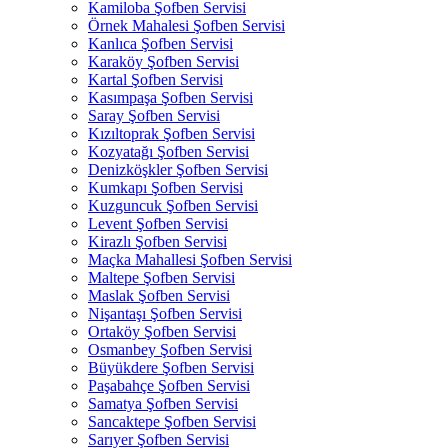
Kamiloba Şofben Servisi
Örnek Mahalesi Şofben Servisi
Kanlıca Şofben Servisi
Karaköy Şofben Servisi
Kartal Şofben Servisi
Kasımpaşa Şofben Servisi
Saray Şofben Servisi
Kızıltoprak Şofben Servisi
Kozyatağı Şofben Servisi
Denizköşkler Şofben Servisi
Kumkapı Şofben Servisi
Kuzguncuk Şofben Servisi
Levent Şofben Servisi
Kirazlı Şofben Servisi
Maçka Mahallesi Şofben Servisi
Maltepe Şofben Servisi
Maslak Şofben Servisi
Nişantaşı Şofben Servisi
Ortaköy Şofben Servisi
Osmanbey Şofben Servisi
Büyükdere Şofben Servisi
Paşabahçe Şofben Servisi
Samatya Şofben Servisi
Sancaktepe Şofben Servisi
Sarıyer Şofben Servisi