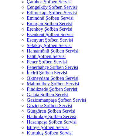
Çamlıca Şofben Servisi
Çengelköy Şofben Servisi
Edirnekapı Şofben Servisi
Eminönü Şofben Servisi
Emirgan Şofben Servisi
Erenköy Şofben Servisi
Esenkent Şofben Servisi
Esenyurt Şofben Servisi
Sefaköy Şofben Servisi
Hamamönü Şofben Servisi
Fatih Şofben Servisi
Fener Şofben Servisi
Fenerbahçe Şofben Servisi
İncirli Şofben Servisi
Okmeydanı Şofben Servisi
Mahmutbey Şofben Servisi
Fındıkzade Şofben Servisi
Galata Şofben Servisi
Gaziosmanpaşa Şofben Servisi
Göztepe Şofben Servisi
Güngören Şofben Servisi
Hadımköy Şofben Servisi
Hasanpaşa Şofben Servisi
İstinye Şofben Servisi
Kurtuluş Şofben Servisi