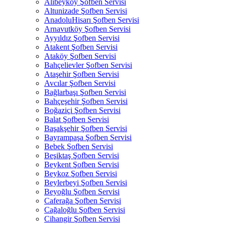
Alibeyköy Şofben Servisi
Altunizade Şofben Servisi
AnadoluHisarı Şofben Servisi
Arnavutköy Şofben Servisi
Ayyıldız Şofben Servisi
Atakent Şofben Servisi
Ataköy Şofben Servisi
Bahçelievler Şofben Servisi
Ataşehir Şofben Servisi
Avcılar Şofben Servisi
Bağlarbaşı Şofben Servisi
Bahçeşehir Şofben Servisi
Boğaziçi Şofben Servisi
Balat Şofben Servisi
Başakşehir Şofben Servisi
Bayrampaşa Şofben Servisi
Bebek Şofben Servisi
Beşiktaş Şofben Servisi
Beykent Şofben Servisi
Beykoz Şofben Servisi
Beylerbeyi Şofben Servisi
Beyoğlu Şofben Servisi
Caferağa Şofben Servisi
Cağaloğlu Şofben Servisi
Cihangir Şofben Servisi