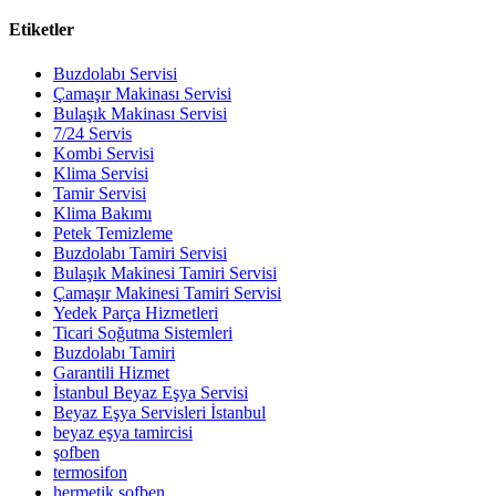
Etiketler
Buzdolabı Servisi
Çamaşır Makinası Servisi
Bulaşık Makinası Servisi
7/24 Servis
Kombi Servisi
Klima Servisi
Tamir Servisi
Klima Bakımı
Petek Temizleme
Buzdolabı Tamiri Servisi
Bulaşık Makinesi Tamiri Servisi
Çamaşır Makinesi Tamiri Servisi
Yedek Parça Hizmetleri
Ticari Soğutma Sistemleri
Buzdolabı Tamiri
Garantili Hizmet
İstanbul Beyaz Eşya Servisi
Beyaz Eşya Servisleri İstanbul
beyaz eşya tamircisi
şofben
termosifon
hermetik şofben