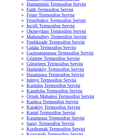
Hamamönü Termosifon Servisi
Fatih Termosifon Servisi
Fener Termosifon Servisi
Fenerbahçe Termosifon Servisi
İncirli Termosifon Servisi
Okmeydanı Termosifon Servisi
Mahmutbey Termosifon Servisi
Fındıkzade Termosifon Servisi
Galata Termosifon Servisi
Gaziosmanpaşa Termosifon Servisi
Göztepe Termosifon Servisi
Güngören Termosifon Servisi
Hadımköy Termosifon Servisi
Hasanpaşa Termosifon Servisi
İstinye Termosifon Servisi
Kurtuluş Termosifon Servisi
Kamiloba Termosifon Servisi
Örnek Mahalesi Termosifon Servisi
Kanlıca Termosifon Servisi
Karaköy Termosifon Servisi
Kartal Termosifon Servisi
Kasımpaşa Termosifon Servisi
Saray Termosifon Servisi
Kızıltoprak Termosifon Servisi
Kozyatağı Termosifon Servisi