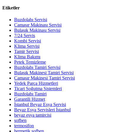
Etiketler
Buzdolabı Servisi
Çamaşır Makinası Servisi
Bulaşık Makinası Servisi
7/24 Servis
Kombi Servisi
Klima Servisi
Tamir Servisi
Klima Bakımı
Petek Temizleme
Buzdolabı Tamiri Servisi
Bulaşık Makinesi Tamiri Servisi
Çamaşır Makinesi Tamiri Servisi
Yedek Parça Hizmetleri
Ticari Soğutma Sistemleri
Buzdolabı Tamiri
Garantili Hizmet
İstanbul Beyaz Eşya Servisi
Beyaz Eşya Servisleri İstanbul
beyaz eşya tamircisi
şofben
termosifon
hermetik şofben