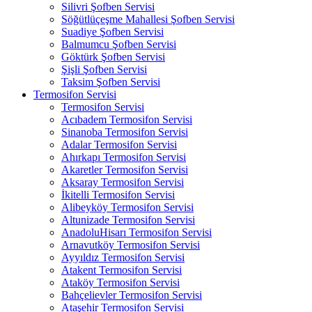
Silivri Şofben Servisi
Söğütlüçeşme Mahallesi Şofben Servisi
Suadiye Şofben Servisi
Balmumcu Şofben Servisi
Göktürk Şofben Servisi
Şişli Şofben Servisi
Taksim Şofben Servisi
Termosifon Servisi
Termosifon Servisi
Acıbadem Termosifon Servisi
Sinanoba Termosifon Servisi
Adalar Termosifon Servisi
Ahırkapı Termosifon Servisi
Akaretler Termosifon Servisi
Aksaray Termosifon Servisi
İkitelli Termosifon Servisi
Alibeyköy Termosifon Servisi
Altunizade Termosifon Servisi
AnadoluHisarı Termosifon Servisi
Arnavutköy Termosifon Servisi
Ayyıldız Termosifon Servisi
Atakent Termosifon Servisi
Ataköy Termosifon Servisi
Bahçelievler Termosifon Servisi
Ataşehir Termosifon Servisi