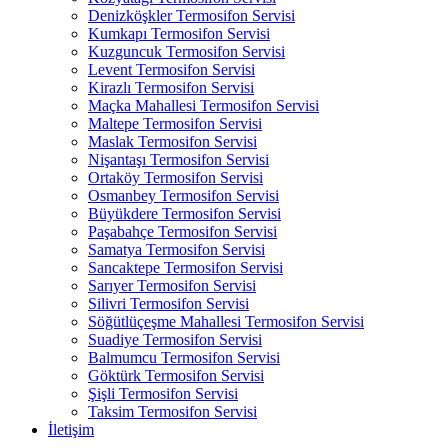
Denizköşkler Termosifon Servisi
Kumkapı Termosifon Servisi
Kuzguncuk Termosifon Servisi
Levent Termosifon Servisi
Kirazlı Termosifon Servisi
Maçka Mahallesi Termosifon Servisi
Maltepe Termosifon Servisi
Maslak Termosifon Servisi
Nişantaşı Termosifon Servisi
Ortaköy Termosifon Servisi
Osmanbey Termosifon Servisi
Büyükdere Termosifon Servisi
Paşabahçe Termosifon Servisi
Samatya Termosifon Servisi
Sancaktepe Termosifon Servisi
Sarıyer Termosifon Servisi
Silivri Termosifon Servisi
Söğütlüçeşme Mahallesi Termosifon Servisi
Suadiye Termosifon Servisi
Balmumcu Termosifon Servisi
Göktürk Termosifon Servisi
Şişli Termosifon Servisi
Taksim Termosifon Servisi
İletişim