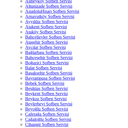
Alibeyköy Şofben Servisi
Altunizade Şofben Servisi
AnadoluHisarı Şofben Servisi
Arnavutköy Şofben Servisi
Ayyıldız Şofben Servisi
Atakent Şofben Servisi
Ataköy Şofben Servisi
Bahçelievler Şofben Servisi
Ataşehir Şofben Servisi
Avcılar Şofben Servisi
Bağlarbaşı Şofben Servisi
Bahçeşehir Şofben Servisi
Boğaziçi Şofben Servisi
Balat Şofben Servisi
Başakşehir Şofben Servisi
Bayrampaşa Şofben Servisi
Bebek Şofben Servisi
Beşiktaş Şofben Servisi
Beykent Şofben Servisi
Beykoz Şofben Servisi
Beylerbeyi Şofben Servisi
Beyoğlu Şofben Servisi
Caferağa Şofben Servisi
Cağaloğlu Şofben Servisi
Cihangir Şofben Servisi