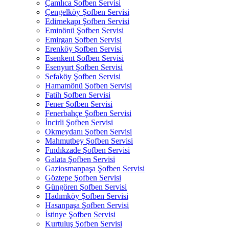
Çamlıca Şofben Servisi
Çengelköy Şofben Servisi
Edirnekapı Şofben Servisi
Eminönü Şofben Servisi
Emirgan Şofben Servisi
Erenköy Şofben Servisi
Esenkent Şofben Servisi
Esenyurt Şofben Servisi
Sefaköy Şofben Servisi
Hamamönü Şofben Servisi
Fatih Şofben Servisi
Fener Şofben Servisi
Fenerbahçe Şofben Servisi
İncirli Şofben Servisi
Okmeydanı Şofben Servisi
Mahmutbey Şofben Servisi
Fındıkzade Şofben Servisi
Galata Şofben Servisi
Gaziosmanpaşa Şofben Servisi
Göztepe Şofben Servisi
Güngören Şofben Servisi
Hadımköy Şofben Servisi
Hasanpaşa Şofben Servisi
İstinye Şofben Servisi
Kurtuluş Şofben Servisi