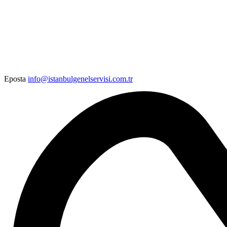
Eposta
info@istanbulgenelservisi.com.tr