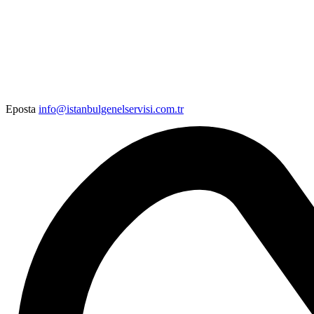
Eposta
info@istanbulgenelservisi.com.tr