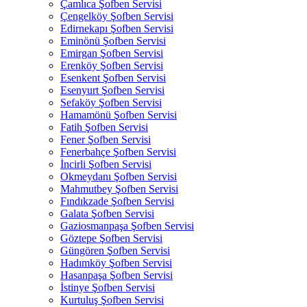
Çamlıca Şofben Servisi
Çengelköy Şofben Servisi
Edirnekapı Şofben Servisi
Eminönü Şofben Servisi
Emirgan Şofben Servisi
Erenköy Şofben Servisi
Esenkent Şofben Servisi
Esenyurt Şofben Servisi
Sefaköy Şofben Servisi
Hamamönü Şofben Servisi
Fatih Şofben Servisi
Fener Şofben Servisi
Fenerbahçe Şofben Servisi
İncirli Şofben Servisi
Okmeydanı Şofben Servisi
Mahmutbey Şofben Servisi
Fındıkzade Şofben Servisi
Galata Şofben Servisi
Gaziosmanpaşa Şofben Servisi
Göztepe Şofben Servisi
Güngören Şofben Servisi
Hadımköy Şofben Servisi
Hasanpaşa Şofben Servisi
İstinye Şofben Servisi
Kurtuluş Şofben Servisi