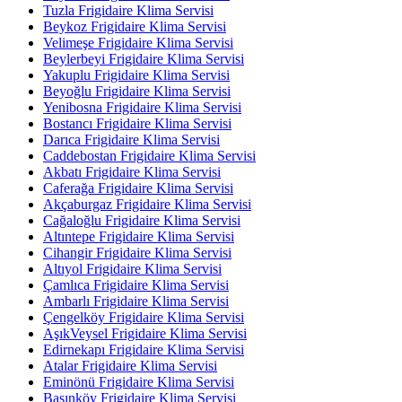
Tuzla Frigidaire Klima Servisi
Beykoz Frigidaire Klima Servisi
Velimeşe Frigidaire Klima Servisi
Beylerbeyi Frigidaire Klima Servisi
Yakuplu Frigidaire Klima Servisi
Beyoğlu Frigidaire Klima Servisi
Yenibosna Frigidaire Klima Servisi
Bostancı Frigidaire Klima Servisi
Darıca Frigidaire Klima Servisi
Caddebostan Frigidaire Klima Servisi
Akbatı Frigidaire Klima Servisi
Caferağa Frigidaire Klima Servisi
Akçaburgaz Frigidaire Klima Servisi
Cağaloğlu Frigidaire Klima Servisi
Altıntepe Frigidaire Klima Servisi
Cihangir Frigidaire Klima Servisi
Altıyol Frigidaire Klima Servisi
Çamlıca Frigidaire Klima Servisi
Ambarlı Frigidaire Klima Servisi
Çengelköy Frigidaire Klima Servisi
AşıkVeysel Frigidaire Klima Servisi
Edirnekapı Frigidaire Klima Servisi
Atalar Frigidaire Klima Servisi
Eminönü Frigidaire Klima Servisi
Basınköy Frigidaire Klima Servisi