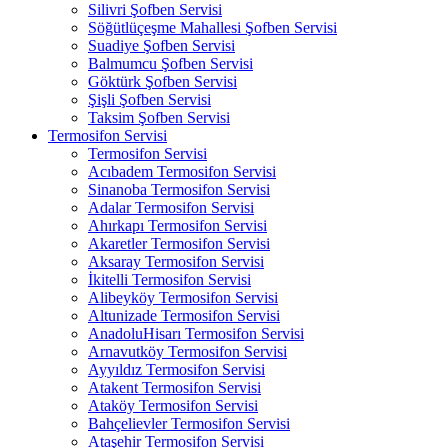
Silivri Şofben Servisi
Söğütlüçeşme Mahallesi Şofben Servisi
Suadiye Şofben Servisi
Balmumcu Şofben Servisi
Göktürk Şofben Servisi
Şişli Şofben Servisi
Taksim Şofben Servisi
Termosifon Servisi
Termosifon Servisi
Acıbadem Termosifon Servisi
Sinanoba Termosifon Servisi
Adalar Termosifon Servisi
Ahırkapı Termosifon Servisi
Akaretler Termosifon Servisi
Aksaray Termosifon Servisi
İkitelli Termosifon Servisi
Alibeyköy Termosifon Servisi
Altunizade Termosifon Servisi
AnadoluHisarı Termosifon Servisi
Arnavutköy Termosifon Servisi
Ayyıldız Termosifon Servisi
Atakent Termosifon Servisi
Ataköy Termosifon Servisi
Bahçelievler Termosifon Servisi
Ataşehir Termosifon Servisi