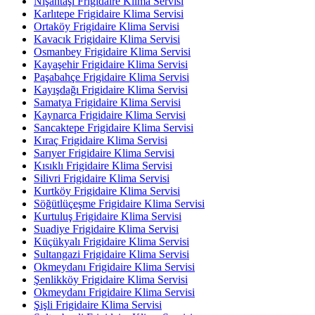
Nişantaşı Frigidaire Klima Servisi
Karlıtepe Frigidaire Klima Servisi
Ortaköy Frigidaire Klima Servisi
Kavacık Frigidaire Klima Servisi
Osmanbey Frigidaire Klima Servisi
Kayaşehir Frigidaire Klima Servisi
Paşabahçe Frigidaire Klima Servisi
Kayışdağı Frigidaire Klima Servisi
Samatya Frigidaire Klima Servisi
Kaynarca Frigidaire Klima Servisi
Sancaktepe Frigidaire Klima Servisi
Kıraç Frigidaire Klima Servisi
Sarıyer Frigidaire Klima Servisi
Kısıklı Frigidaire Klima Servisi
Silivri Frigidaire Klima Servisi
Kurtköy Frigidaire Klima Servisi
Söğütlüçeşme Frigidaire Klima Servisi
Kurtuluş Frigidaire Klima Servisi
Suadiye Frigidaire Klima Servisi
Küçükyalı Frigidaire Klima Servisi
Sultangazi Frigidaire Klima Servisi
Okmeydanı Frigidaire Klima Servisi
Şenlikköy Frigidaire Klima Servisi
Okmeydanı Frigidaire Klima Servisi
Şişli Frigidaire Klima Servisi