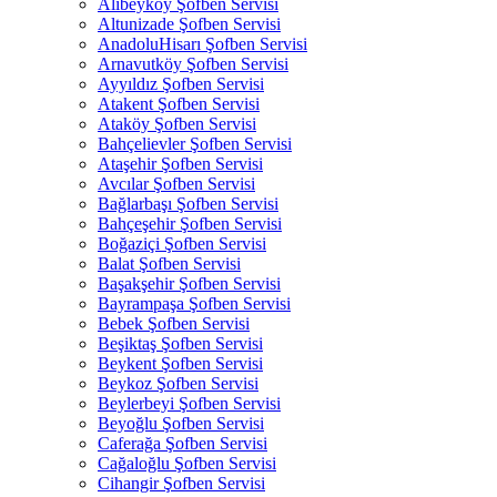
Alibeyköy Şofben Servisi
Altunizade Şofben Servisi
AnadoluHisarı Şofben Servisi
Arnavutköy Şofben Servisi
Ayyıldız Şofben Servisi
Atakent Şofben Servisi
Ataköy Şofben Servisi
Bahçelievler Şofben Servisi
Ataşehir Şofben Servisi
Avcılar Şofben Servisi
Bağlarbaşı Şofben Servisi
Bahçeşehir Şofben Servisi
Boğaziçi Şofben Servisi
Balat Şofben Servisi
Başakşehir Şofben Servisi
Bayrampaşa Şofben Servisi
Bebek Şofben Servisi
Beşiktaş Şofben Servisi
Beykent Şofben Servisi
Beykoz Şofben Servisi
Beylerbeyi Şofben Servisi
Beyoğlu Şofben Servisi
Caferağa Şofben Servisi
Cağaloğlu Şofben Servisi
Cihangir Şofben Servisi