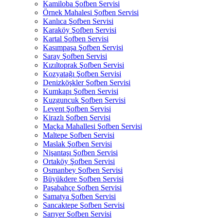
Kamiloba Şofben Servisi
Örnek Mahalesi Şofben Servisi
Kanlıca Şofben Servisi
Karaköy Şofben Servisi
Kartal Şofben Servisi
Kasımpaşa Şofben Servisi
Saray Şofben Servisi
Kızıltoprak Şofben Servisi
Kozyatağı Şofben Servisi
Denizköşkler Şofben Servisi
Kumkapı Şofben Servisi
Kuzguncuk Şofben Servisi
Levent Şofben Servisi
Kirazlı Şofben Servisi
Maçka Mahallesi Şofben Servisi
Maltepe Şofben Servisi
Maslak Şofben Servisi
Nişantaşı Şofben Servisi
Ortaköy Şofben Servisi
Osmanbey Şofben Servisi
Büyükdere Şofben Servisi
Paşabahçe Şofben Servisi
Samatya Şofben Servisi
Sancaktepe Şofben Servisi
Sarıyer Şofben Servisi