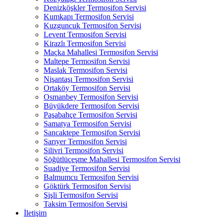
Denizköşkler Termosifon Servisi
Kumkapı Termosifon Servisi
Kuzguncuk Termosifon Servisi
Levent Termosifon Servisi
Kirazlı Termosifon Servisi
Maçka Mahallesi Termosifon Servisi
Maltepe Termosifon Servisi
Maslak Termosifon Servisi
Nişantaşı Termosifon Servisi
Ortaköy Termosifon Servisi
Osmanbey Termosifon Servisi
Büyükdere Termosifon Servisi
Paşabahçe Termosifon Servisi
Samatya Termosifon Servisi
Sancaktepe Termosifon Servisi
Sarıyer Termosifon Servisi
Silivri Termosifon Servisi
Söğütlüçeşme Mahallesi Termosifon Servisi
Suadiye Termosifon Servisi
Balmumcu Termosifon Servisi
Göktürk Termosifon Servisi
Şişli Termosifon Servisi
Taksim Termosifon Servisi
İletişim