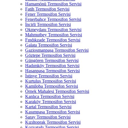
Hamamönü Termosifon Servisi
Fatih Termosifon Servisi
Fener Termosifon Servisi
Fenerbahçe Termosifon Servisi
İncirli Termosifon Servisi
Okmeydanı Termosifon Servisi
Mahmutbey Termosifon Servisi
Fındıkzade Termosifon Servisi
Galata Termosifon Servisi
Gaziosmanpaşa Termosifon Servisi
Göztepe Termosifon Servisi
Güngören Termosifon Servisi
Hadımköy Termosifon Servisi
Hasanpaşa Termosifon Servisi
İstinye Termosifon Servisi
Kurtuluş Termosifon Servisi
Kamiloba Termosifon Servisi
Örnek Mahalesi Termosifon Servisi
Kanlıca Termosifon Servisi
Karaköy Termosifon Servisi
Kartal Termosifon Servisi
Kasımpaşa Termosifon Servisi
Saray Termosifon Servisi
Kızıltoprak Termosifon Servisi
Kozyatağı Termosifon Servisi