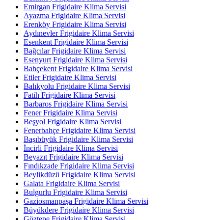
Emirgan Frigidaire Klima Servisi
Ayazma Frigidaire Klima Servisi
Erenköy Frigidaire Klima Servisi
Aydınevler Frigidaire Klima Servisi
Esenkent Frigidaire Klima Servisi
Bağcılar Frigidaire Klima Servisi
Esenyurt Frigidaire Klima Servisi
Bahçekent Frigidaire Klima Servisi
Etiler Frigidaire Klima Servisi
Balıkyolu Frigidaire Klima Servisi
Fatih Frigidaire Klima Servisi
Barbaros Frigidaire Klima Servisi
Fener Frigidaire Klima Servisi
Beşyol Frigidaire Klima Servisi
Fenerbahçe Frigidaire Klima Servisi
Başıbüyük Frigidaire Klima Servisi
İncirli Frigidaire Klima Servisi
Beyazıt Frigidaire Klima Servisi
Fındıkzade Frigidaire Klima Servisi
Beylikdüzü Frigidaire Klima Servisi
Galata Frigidaire Klima Servisi
Bulgurlu Frigidaire Klima Servisi
Gaziosmanpaşa Frigidaire Klima Servisi
Büyükdere Frigidaire Klima Servisi
Göztepe Frigidaire Klima Servisi