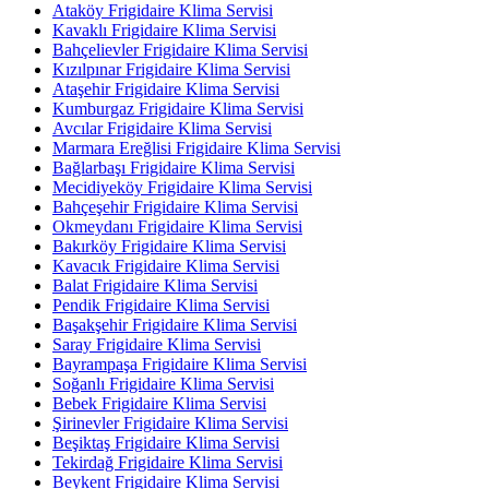
Ataköy Frigidaire Klima Servisi
Kavaklı Frigidaire Klima Servisi
Bahçelievler Frigidaire Klima Servisi
Kızılpınar Frigidaire Klima Servisi
Ataşehir Frigidaire Klima Servisi
Kumburgaz Frigidaire Klima Servisi
Avcılar Frigidaire Klima Servisi
Marmara Ereğlisi Frigidaire Klima Servisi
Bağlarbaşı Frigidaire Klima Servisi
Mecidiyeköy Frigidaire Klima Servisi
Bahçeşehir Frigidaire Klima Servisi
Okmeydanı Frigidaire Klima Servisi
Bakırköy Frigidaire Klima Servisi
Kavacık Frigidaire Klima Servisi
Balat Frigidaire Klima Servisi
Pendik Frigidaire Klima Servisi
Başakşehir Frigidaire Klima Servisi
Saray Frigidaire Klima Servisi
Bayrampaşa Frigidaire Klima Servisi
Soğanlı Frigidaire Klima Servisi
Bebek Frigidaire Klima Servisi
Şirinevler Frigidaire Klima Servisi
Beşiktaş Frigidaire Klima Servisi
Tekirdağ Frigidaire Klima Servisi
Beykent Frigidaire Klima Servisi