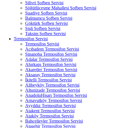
Silivri Şofben Servisi
Söğütlüçeşme Mahallesi Şofben Servisi
Suadiye Şofben Servisi
Balmumcu Şofben Servisi
Göktürk Şofben Servisi
Şişli Şofben Servisi
Taksim Şofben Servisi
Termosifon Servisi
Termosifon Servisi
Acıbadem Termosifon Servisi
Sinanoba Termosifon Servisi
Adalar Termosifon Servisi
Ahırkapı Termosifon Servisi
Akaretler Termosifon Servisi
Aksaray Termosifon Servisi
İkitelli Termosifon Servisi
Alibeyköy Termosifon Servisi
Altunizade Termosifon Servisi
AnadoluHisarı Termosifon Servisi
Arnavutköy Termosifon Servisi
Ayyıldız Termosifon Servisi
Atakent Termosifon Servisi
Ataköy Termosifon Servisi
Bahçelievler Termosifon Servisi
Ataşehir Termosifon Servisi