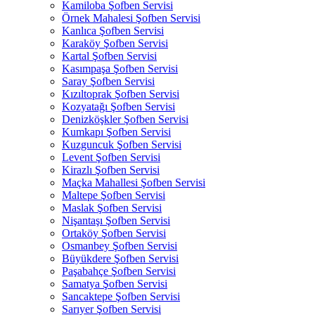
Kamiloba Şofben Servisi
Örnek Mahalesi Şofben Servisi
Kanlıca Şofben Servisi
Karaköy Şofben Servisi
Kartal Şofben Servisi
Kasımpaşa Şofben Servisi
Saray Şofben Servisi
Kızıltoprak Şofben Servisi
Kozyatağı Şofben Servisi
Denizköşkler Şofben Servisi
Kumkapı Şofben Servisi
Kuzguncuk Şofben Servisi
Levent Şofben Servisi
Kirazlı Şofben Servisi
Maçka Mahallesi Şofben Servisi
Maltepe Şofben Servisi
Maslak Şofben Servisi
Nişantaşı Şofben Servisi
Ortaköy Şofben Servisi
Osmanbey Şofben Servisi
Büyükdere Şofben Servisi
Paşabahçe Şofben Servisi
Samatya Şofben Servisi
Sancaktepe Şofben Servisi
Sarıyer Şofben Servisi