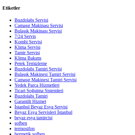
Etiketler
Buzdolabı Servisi
Çamaşır Makinası Servisi
Bulaşık Makinası Servisi
7/24 Servis
Kombi Servisi
Klima Servisi
Tamir Servisi
Klima Bakımı
Petek Temizleme
Buzdolabı Tamiri Servisi
Bulaşık Makinesi Tamiri Servisi
Çamaşır Makinesi Tamiri Servisi
Yedek Parça Hizmetleri
Ticari Soğutma Sistemleri
Buzdolabı Tamiri
Garantili Hizmet
İstanbul Beyaz Eşya Servisi
Beyaz Eşya Servisleri İstanbul
beyaz eşya tamircisi
şofben
termosifon
hermetik şofben