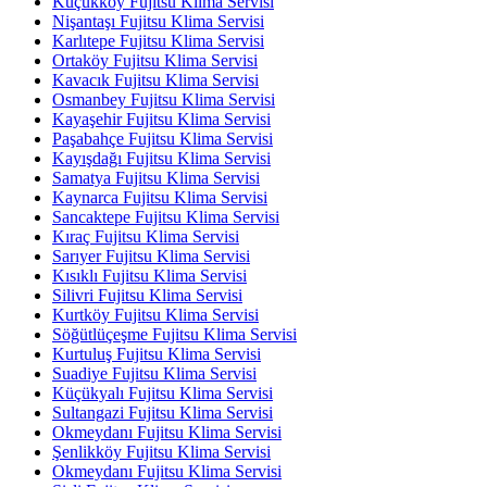
Küçükköy Fujitsu Klima Servisi
Nişantaşı Fujitsu Klima Servisi
Karlıtepe Fujitsu Klima Servisi
Ortaköy Fujitsu Klima Servisi
Kavacık Fujitsu Klima Servisi
Osmanbey Fujitsu Klima Servisi
Kayaşehir Fujitsu Klima Servisi
Paşabahçe Fujitsu Klima Servisi
Kayışdağı Fujitsu Klima Servisi
Samatya Fujitsu Klima Servisi
Kaynarca Fujitsu Klima Servisi
Sancaktepe Fujitsu Klima Servisi
Kıraç Fujitsu Klima Servisi
Sarıyer Fujitsu Klima Servisi
Kısıklı Fujitsu Klima Servisi
Silivri Fujitsu Klima Servisi
Kurtköy Fujitsu Klima Servisi
Söğütlüçeşme Fujitsu Klima Servisi
Kurtuluş Fujitsu Klima Servisi
Suadiye Fujitsu Klima Servisi
Küçükyalı Fujitsu Klima Servisi
Sultangazi Fujitsu Klima Servisi
Okmeydanı Fujitsu Klima Servisi
Şenlikköy Fujitsu Klima Servisi
Okmeydanı Fujitsu Klima Servisi