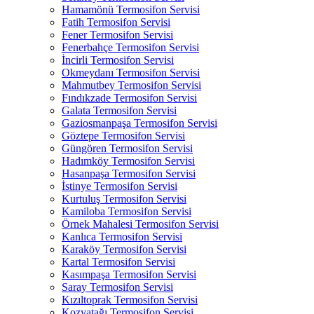
Hamamönü Termosifon Servisi
Fatih Termosifon Servisi
Fener Termosifon Servisi
Fenerbahçe Termosifon Servisi
İncirli Termosifon Servisi
Okmeydanı Termosifon Servisi
Mahmutbey Termosifon Servisi
Fındıkzade Termosifon Servisi
Galata Termosifon Servisi
Gaziosmanpaşa Termosifon Servisi
Göztepe Termosifon Servisi
Güngören Termosifon Servisi
Hadımköy Termosifon Servisi
Hasanpaşa Termosifon Servisi
İstinye Termosifon Servisi
Kurtuluş Termosifon Servisi
Kamiloba Termosifon Servisi
Örnek Mahalesi Termosifon Servisi
Kanlıca Termosifon Servisi
Karaköy Termosifon Servisi
Kartal Termosifon Servisi
Kasımpaşa Termosifon Servisi
Saray Termosifon Servisi
Kızıltoprak Termosifon Servisi
Kozyatağı Termosifon Servisi