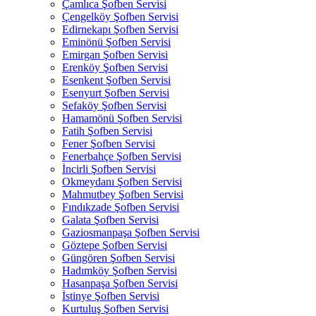
Çamlıca Şofben Servisi
Çengelköy Şofben Servisi
Edirnekapı Şofben Servisi
Eminönü Şofben Servisi
Emirgan Şofben Servisi
Erenköy Şofben Servisi
Esenkent Şofben Servisi
Esenyurt Şofben Servisi
Sefaköy Şofben Servisi
Hamamönü Şofben Servisi
Fatih Şofben Servisi
Fener Şofben Servisi
Fenerbahçe Şofben Servisi
İncirli Şofben Servisi
Okmeydanı Şofben Servisi
Mahmutbey Şofben Servisi
Fındıkzade Şofben Servisi
Galata Şofben Servisi
Gaziosmanpaşa Şofben Servisi
Göztepe Şofben Servisi
Güngören Şofben Servisi
Hadımköy Şofben Servisi
Hasanpaşa Şofben Servisi
İstinye Şofben Servisi
Kurtuluş Şofben Servisi