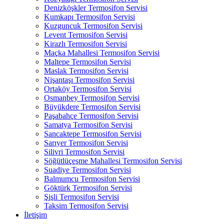
Denizköşkler Termosifon Servisi
Kumkapı Termosifon Servisi
Kuzguncuk Termosifon Servisi
Levent Termosifon Servisi
Kirazlı Termosifon Servisi
Maçka Mahallesi Termosifon Servisi
Maltepe Termosifon Servisi
Maslak Termosifon Servisi
Nişantaşı Termosifon Servisi
Ortaköy Termosifon Servisi
Osmanbey Termosifon Servisi
Büyükdere Termosifon Servisi
Paşabahçe Termosifon Servisi
Samatya Termosifon Servisi
Sancaktepe Termosifon Servisi
Sarıyer Termosifon Servisi
Silivri Termosifon Servisi
Söğütlüçeşme Mahallesi Termosifon Servisi
Suadiye Termosifon Servisi
Balmumcu Termosifon Servisi
Göktürk Termosifon Servisi
Şişli Termosifon Servisi
Taksim Termosifon Servisi
İletişim