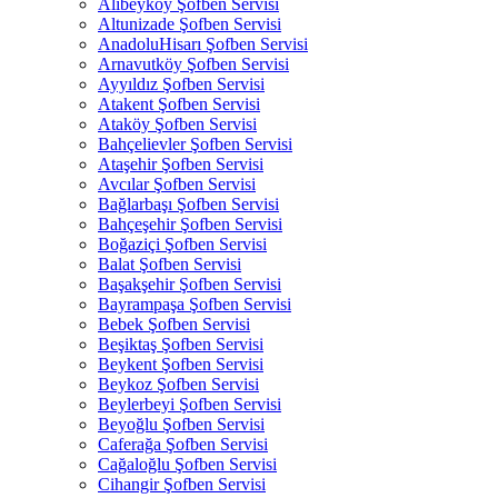
Alibeyköy Şofben Servisi
Altunizade Şofben Servisi
AnadoluHisarı Şofben Servisi
Arnavutköy Şofben Servisi
Ayyıldız Şofben Servisi
Atakent Şofben Servisi
Ataköy Şofben Servisi
Bahçelievler Şofben Servisi
Ataşehir Şofben Servisi
Avcılar Şofben Servisi
Bağlarbaşı Şofben Servisi
Bahçeşehir Şofben Servisi
Boğaziçi Şofben Servisi
Balat Şofben Servisi
Başakşehir Şofben Servisi
Bayrampaşa Şofben Servisi
Bebek Şofben Servisi
Beşiktaş Şofben Servisi
Beykent Şofben Servisi
Beykoz Şofben Servisi
Beylerbeyi Şofben Servisi
Beyoğlu Şofben Servisi
Caferağa Şofben Servisi
Cağaloğlu Şofben Servisi
Cihangir Şofben Servisi