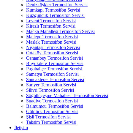
Denizköşkler Termosifon Servisi
Kumkapı Termosifon Servisi
Kuzguncuk Termosifon Servisi
Levent Termosifon Servisi
Kirazlı Termosifon Servisi
Maçka Mahallesi Termosifon Servisi
Maltepe Termosifon Servisi
Maslak Termosifon Servisi
Nişantaşı Termosifon Servisi
Ortaköy Termosifon Servisi
Osmanbey Termosifon Servisi
Büyükdere Termosifon Servisi
Paşabahçe Termosifon Servisi
Samatya Termosifon Servisi
Sancaktepe Termosifon Servisi
Sarıyer Termosifon Servisi
Silivri Termosifon Servisi
Söğütlüçeşme Mahallesi Termosifon Servisi
Suadiye Termosifon Servisi
Balmumcu Termosifon Servisi
Göktürk Termosifon Servisi
Şişli Termosifon Servisi
Taksim Termosifon Servisi
İletişim