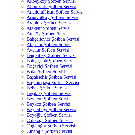
Alibeyköy Şofben Servisi
Altunizade Şofben Servisi
AnadoluHisarı Şofben Servisi
Arnavutköy Şofben Servisi
Ayyıldız Şofben Servisi
Atakent Şofben Servisi
Ataköy Şofben Servisi
Bahçelievler Şofben Servisi
Ataşehir Şofben Servisi
Avcılar Şofben Servisi
Bağlarbaşı Şofben Servisi
Bahçeşehir Şofben Servisi
Boğaziçi Şofben Servisi
Balat Şofben Servisi
Başakşehir Şofben Servisi
Bayrampaşa Şofben Servisi
Bebek Şofben Servisi
Beşiktaş Şofben Servisi
Beykent Şofben Servisi
Beykoz Şofben Servisi
Beylerbeyi Şofben Servisi
Beyoğlu Şofben Servisi
Caferağa Şofben Servisi
Cağaloğlu Şofben Servisi
Cihangir Şofben Servisi