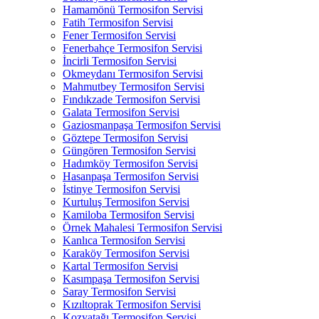
Hamamönü Termosifon Servisi
Fatih Termosifon Servisi
Fener Termosifon Servisi
Fenerbahçe Termosifon Servisi
İncirli Termosifon Servisi
Okmeydanı Termosifon Servisi
Mahmutbey Termosifon Servisi
Fındıkzade Termosifon Servisi
Galata Termosifon Servisi
Gaziosmanpaşa Termosifon Servisi
Göztepe Termosifon Servisi
Güngören Termosifon Servisi
Hadımköy Termosifon Servisi
Hasanpaşa Termosifon Servisi
İstinye Termosifon Servisi
Kurtuluş Termosifon Servisi
Kamiloba Termosifon Servisi
Örnek Mahalesi Termosifon Servisi
Kanlıca Termosifon Servisi
Karaköy Termosifon Servisi
Kartal Termosifon Servisi
Kasımpaşa Termosifon Servisi
Saray Termosifon Servisi
Kızıltoprak Termosifon Servisi
Kozyatağı Termosifon Servisi