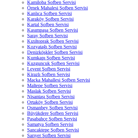
Kamiloba Şofben Servisi
Örnek Mahalesi Şofben Servisi
Kanlıca Şofben Servisi
Karaköy Şofben Servisi
Kartal Şofben Servisi
Kasımpaşa Şofben Servisi
Saray Şofben Servisi
Kızıltoprak Şofben Servisi
Kozyatağı Şofben Servisi
Denizköşkler Şofben Servisi
Kumkapı Şofben Servisi
Kuzguncuk Şofben Servisi
Levent Şofben Servisi
Kirazlı Şofben Servisi
Maçka Mahallesi Şofben Servisi
Maltepe Şofben Servisi
Maslak Şofben Servisi
Nişantaşı Şofben Servisi
Ortaköy Şofben Servisi
Osmanbey Şofben Servisi
Büyükdere Şofben Servisi
Paşabahçe Şofben Servisi
Samatya Şofben Servisi
Sancaktepe Şofben Servisi
Sarıyer Şofben Servisi