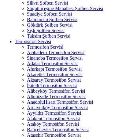
Silivri Şofben Servisi
Söğütlüçeşme Mahallesi Şofben Servisi
Suadiye Şofben Servisi
Balmumcu Şofben Servisi
Göktürk Şofben Servisi
Şişli Şofben Servisi
Taksim Şofben Servisi
Termosifon Servisi
Termosifon Servisi
Acıbadem Termosifon Servisi
Sinanoba Termosifon Servisi
Adalar Termosifon Servisi
Ahırkapı Termosifon Servisi
Akaretler Termosifon Servisi
Aksaray Termosifon Servisi
İkitelli Termosifon Servisi
Alibeyköy Termosifon Servisi
Altunizade Termosifon Servisi
AnadoluHisarı Termosifon Servisi
Arnavutköy Termosifon Servisi
Ayyıldız Termosifon Servisi
Atakent Termosifon Servisi
Ataköy Termosifon Servisi
Bahçelievler Termosifon Servisi
Ataşehir Termosifon Servisi