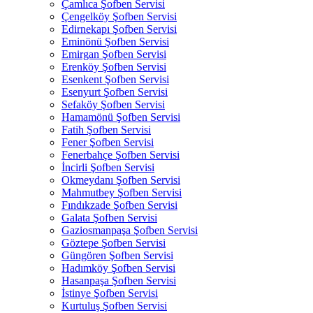
Çamlıca Şofben Servisi
Çengelköy Şofben Servisi
Edirnekapı Şofben Servisi
Eminönü Şofben Servisi
Emirgan Şofben Servisi
Erenköy Şofben Servisi
Esenkent Şofben Servisi
Esenyurt Şofben Servisi
Sefaköy Şofben Servisi
Hamamönü Şofben Servisi
Fatih Şofben Servisi
Fener Şofben Servisi
Fenerbahçe Şofben Servisi
İncirli Şofben Servisi
Okmeydanı Şofben Servisi
Mahmutbey Şofben Servisi
Fındıkzade Şofben Servisi
Galata Şofben Servisi
Gaziosmanpaşa Şofben Servisi
Göztepe Şofben Servisi
Güngören Şofben Servisi
Hadımköy Şofben Servisi
Hasanpaşa Şofben Servisi
İstinye Şofben Servisi
Kurtuluş Şofben Servisi