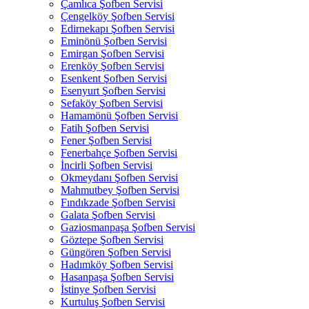
Çamlıca Şofben Servisi
Çengelköy Şofben Servisi
Edirnekapı Şofben Servisi
Eminönü Şofben Servisi
Emirgan Şofben Servisi
Erenköy Şofben Servisi
Esenkent Şofben Servisi
Esenyurt Şofben Servisi
Sefaköy Şofben Servisi
Hamamönü Şofben Servisi
Fatih Şofben Servisi
Fener Şofben Servisi
Fenerbahçe Şofben Servisi
İncirli Şofben Servisi
Okmeydanı Şofben Servisi
Mahmutbey Şofben Servisi
Fındıkzade Şofben Servisi
Galata Şofben Servisi
Gaziosmanpaşa Şofben Servisi
Göztepe Şofben Servisi
Güngören Şofben Servisi
Hadımköy Şofben Servisi
Hasanpaşa Şofben Servisi
İstinye Şofben Servisi
Kurtuluş Şofben Servisi