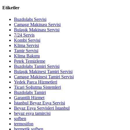
Etiketler
Buzdolabı Servisi
Çamaşır Makinası Servisi
Bulaşık Makinası Servisi
7/24 Servis
Kombi Servisi
Klima Servisi
Tamir Servisi
Klima Bakımı
Petek Temizleme
Buzdolabı Tamiri Servisi
Bulaşık Makinesi Tamiri Servisi
Çamaşır Makinesi Tamiri Servisi
Yedek Parça Hizmetleri
Ticari Soğutma Sistemleri
Buzdolabı Tamiri
Garantili Hizmet
İstanbul Beyaz Eşya Servisi
Beyaz Eşya Servisleri İstanbul
beyaz eşya tamircisi
şofben
termosifon
hermetik şofben