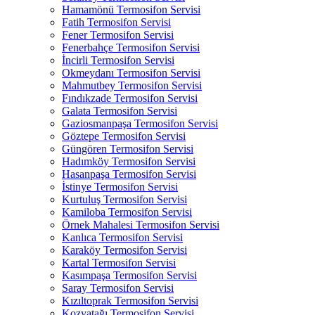
Hamamönü Termosifon Servisi
Fatih Termosifon Servisi
Fener Termosifon Servisi
Fenerbahçe Termosifon Servisi
İncirli Termosifon Servisi
Okmeydanı Termosifon Servisi
Mahmutbey Termosifon Servisi
Fındıkzade Termosifon Servisi
Galata Termosifon Servisi
Gaziosmanpaşa Termosifon Servisi
Göztepe Termosifon Servisi
Güngören Termosifon Servisi
Hadımköy Termosifon Servisi
Hasanpaşa Termosifon Servisi
İstinye Termosifon Servisi
Kurtuluş Termosifon Servisi
Kamiloba Termosifon Servisi
Örnek Mahalesi Termosifon Servisi
Kanlıca Termosifon Servisi
Karaköy Termosifon Servisi
Kartal Termosifon Servisi
Kasımpaşa Termosifon Servisi
Saray Termosifon Servisi
Kızıltoprak Termosifon Servisi
Kozyatağı Termosifon Servisi