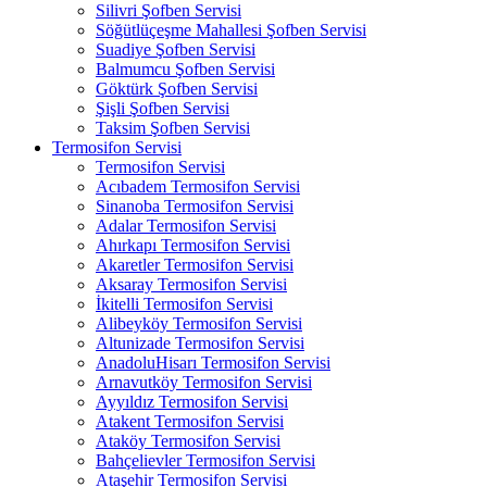
Silivri Şofben Servisi
Söğütlüçeşme Mahallesi Şofben Servisi
Suadiye Şofben Servisi
Balmumcu Şofben Servisi
Göktürk Şofben Servisi
Şişli Şofben Servisi
Taksim Şofben Servisi
Termosifon Servisi
Termosifon Servisi
Acıbadem Termosifon Servisi
Sinanoba Termosifon Servisi
Adalar Termosifon Servisi
Ahırkapı Termosifon Servisi
Akaretler Termosifon Servisi
Aksaray Termosifon Servisi
İkitelli Termosifon Servisi
Alibeyköy Termosifon Servisi
Altunizade Termosifon Servisi
AnadoluHisarı Termosifon Servisi
Arnavutköy Termosifon Servisi
Ayyıldız Termosifon Servisi
Atakent Termosifon Servisi
Ataköy Termosifon Servisi
Bahçelievler Termosifon Servisi
Ataşehir Termosifon Servisi