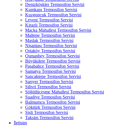
Denizköşkler Termosifon Servisi
Kumkapı Termosifon Servisi
Kuzguncuk Termosifon Servisi
Levent Termosifon Servisi
Kirazlı Termosifon Servisi
Maçka Mahallesi Termosifon Servisi
Maltepe Termosifon Servisi
Maslak Termosifon Servisi
Nişantaşı Termosifon Servisi
Ortaköy Termosifon Servisi
Osmanbey Termosifon Servisi
Büyükdere Termosifon Servisi
Paşabahçe Termosifon Servisi
Samatya Termosifon Servisi
Sancaktepe Termosifon Servisi
Sarıyer Termosifon Servisi
Silivri Termosifon Servisi
Söğütlüçeşme Mahallesi Termosifon Servisi
Suadiye Termosifon Servisi
Balmumcu Termosifon Servisi
Göktürk Termosifon Servisi
Şişli Termosifon Servisi
Taksim Termosifon Servisi
İletişim