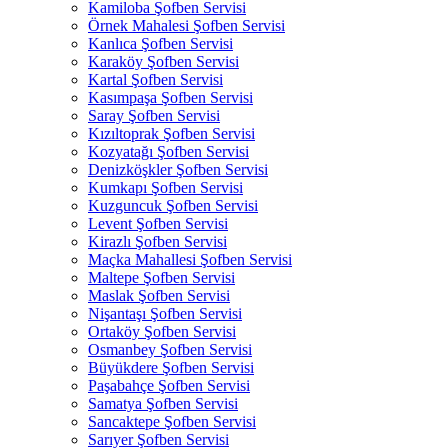
Kamiloba Şofben Servisi
Örnek Mahalesi Şofben Servisi
Kanlıca Şofben Servisi
Karaköy Şofben Servisi
Kartal Şofben Servisi
Kasımpaşa Şofben Servisi
Saray Şofben Servisi
Kızıltoprak Şofben Servisi
Kozyatağı Şofben Servisi
Denizköşkler Şofben Servisi
Kumkapı Şofben Servisi
Kuzguncuk Şofben Servisi
Levent Şofben Servisi
Kirazlı Şofben Servisi
Maçka Mahallesi Şofben Servisi
Maltepe Şofben Servisi
Maslak Şofben Servisi
Nişantaşı Şofben Servisi
Ortaköy Şofben Servisi
Osmanbey Şofben Servisi
Büyükdere Şofben Servisi
Paşabahçe Şofben Servisi
Samatya Şofben Servisi
Sancaktepe Şofben Servisi
Sarıyer Şofben Servisi