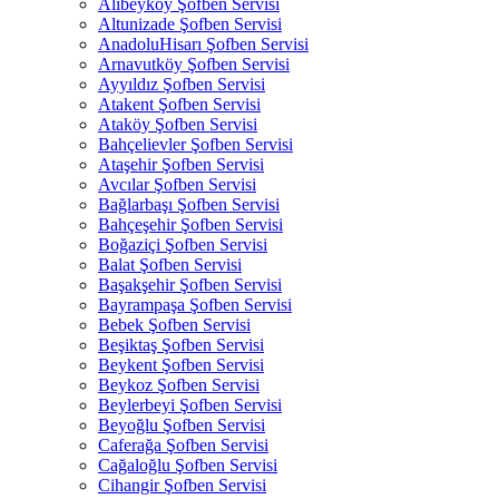
Alibeyköy Şofben Servisi
Altunizade Şofben Servisi
AnadoluHisarı Şofben Servisi
Arnavutköy Şofben Servisi
Ayyıldız Şofben Servisi
Atakent Şofben Servisi
Ataköy Şofben Servisi
Bahçelievler Şofben Servisi
Ataşehir Şofben Servisi
Avcılar Şofben Servisi
Bağlarbaşı Şofben Servisi
Bahçeşehir Şofben Servisi
Boğaziçi Şofben Servisi
Balat Şofben Servisi
Başakşehir Şofben Servisi
Bayrampaşa Şofben Servisi
Bebek Şofben Servisi
Beşiktaş Şofben Servisi
Beykent Şofben Servisi
Beykoz Şofben Servisi
Beylerbeyi Şofben Servisi
Beyoğlu Şofben Servisi
Caferağa Şofben Servisi
Cağaloğlu Şofben Servisi
Cihangir Şofben Servisi