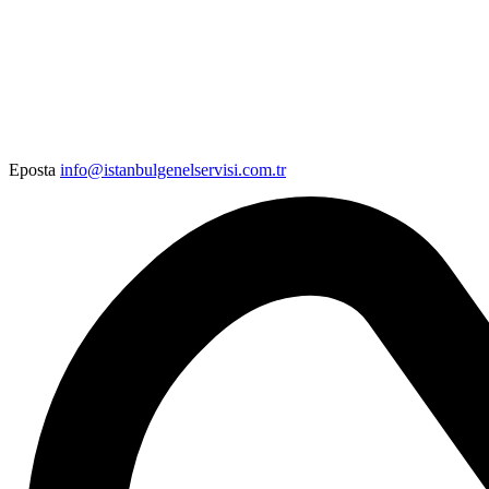
Eposta
info@istanbulgenelservisi.com.tr