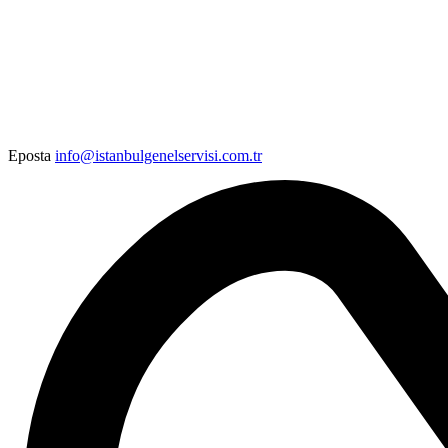
Eposta
info@istanbulgenelservisi.com.tr