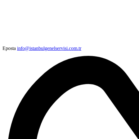
Eposta
info@istanbulgenelservisi.com.tr