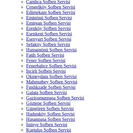
Çamlıca Şofben Servisi
Çengelköy Şofben Servisi
Edirnekapı Şofben Servisi
Eminönü Şofben Servisi
Emirgan Şofben Servisi
Erenköy Şofben Servisi
Esenkent Şofben Servisi
Esenyurt Şofben Servisi
Sefaköy Şofben Servisi
Hamamönü Şofben Servisi
Fatih Şofben Servisi
Fener Şofben Servisi
Fenerbahçe Şofben Servisi
İncirli Şofben Servisi
Okmeydanı Şofben Servisi
Mahmutbey Şofben Servisi
Fındıkzade Şofben Servisi
Galata Şofben Servisi
Gaziosmanpaşa Şofben Servisi
Göztepe Şofben Servisi
Güngören Şofben Servisi
Hadımköy Şofben Servisi
Hasanpaşa Şofben Servisi
İstinye Şofben Servisi
Kurtuluş Şofben Servisi