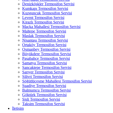
Denizköşkler Termosifon Servisi
Kumkapı Termosifon Servisi
Kuzguncuk Termosifon Servisi
Levent Termosifon Servisi
Kirazlı Termosifon Servisi
Maçka Mahallesi Termosifon Servisi
Maltepe Termosifon Servisi
Maslak Termosifon Servisi
Nişantaşı Termosifon Servisi
Ortaköy Termosifon Servisi
Osmanbey Termosifon Servisi
Büyükdere Termosifon Servisi
Paşabahçe Termosifon Servisi
Samatya Termosifon Servisi
Sancaktepe Termosifon Servisi
Sarıyer Termosifon Servisi
Silivri Termosifon Servisi
Söğütlüçeşme Mahallesi Termosifon Servisi
Suadiye Termosifon Servisi
Balmumcu Termosifon Servisi
Göktürk Termosifon Servisi
Şişli Termosifon Servisi
Taksim Termosifon Servisi
İletişim