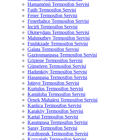
Hamamönü Termosifon Servisi
Fatih Termosifon Servisi
Fener Termosifon Servisi
Fenerbahçe Termosifon Servisi
İncirli Termosifon Servisi
Okmeydanı Termosifon Servisi
Mahmutbey Termosifon Servisi
Fındıkzade Termosifon Servisi
Galata Termosifon Servisi
Gaziosmanpaşa Termosifon Servisi
Göztepe Termosifon Servisi
Güngören Termosifon Servisi
Hadımköy Termosifon Servisi
Hasanpaşa Termosifon Servisi
İstinye Termosifon Servisi
Kurtuluş Termosifon Servisi
Kamiloba Termosifon Servisi
Örnek Mahalesi Termosifon Servisi
Kanlıca Termosifon Servisi
Karaköy Termosifon Servisi
Kartal Termosifon Servisi
Kasımpaşa Termosifon Servisi
Saray Termosifon Servisi
Kızıltoprak Termosifon Servisi
Kozyatağı Termosifon Servisi