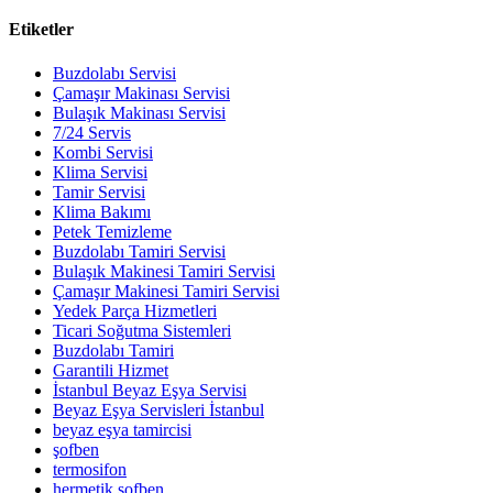
Etiketler
Buzdolabı Servisi
Çamaşır Makinası Servisi
Bulaşık Makinası Servisi
7/24 Servis
Kombi Servisi
Klima Servisi
Tamir Servisi
Klima Bakımı
Petek Temizleme
Buzdolabı Tamiri Servisi
Bulaşık Makinesi Tamiri Servisi
Çamaşır Makinesi Tamiri Servisi
Yedek Parça Hizmetleri
Ticari Soğutma Sistemleri
Buzdolabı Tamiri
Garantili Hizmet
İstanbul Beyaz Eşya Servisi
Beyaz Eşya Servisleri İstanbul
beyaz eşya tamircisi
şofben
termosifon
hermetik şofben