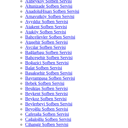
Alibeyköy Şofben Servisi
Altunizade Şofben Servisi
AnadoluHisarı Şofben Servisi
Arnavutköy Şofben Servisi
Ayyıldız Şofben Servisi
Atakent Şofben Servisi
Ataköy Şofben Servisi
Bahçelievler Şofben Servisi
Ataşehir Şofben Servisi
Avcılar Şofben Servisi
Bağlarbaşı Şofben Servisi
Bahçeşehir Şofben Servisi
Boğaziçi Şofben Servisi
Balat Şofben Servisi
Başakşehir Şofben Servisi
Bayrampaşa Şofben Servisi
Bebek Şofben Servisi
Beşiktaş Şofben Servisi
Beykent Şofben Servisi
Beykoz Şofben Servisi
Beylerbeyi Şofben Servisi
Beyoğlu Şofben Servisi
Caferağa Şofben Servisi
Cağaloğlu Şofben Servisi
Cihangir Şofben Servisi