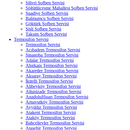
Silivri Şofben Servisi
Söğütlüçeşme Mahallesi Şofben Servisi
Suadiye Şofben Servisi
Balmumcu Şofben Servisi
Göktürk Şofben Servisi
Şişli Şofben Servisi
Taksim Şofben Servisi
Termosifon Servisi
Termosifon Servisi
Acıbadem Termosifon Servisi
Sinanoba Termosifon Servisi
Adalar Termosifon Servisi
Ahırkapı Termosifon Servisi
Akaretler Termosifon Servisi
Aksaray Termosifon Servisi
İkitelli Termosifon Servisi
Alibeyköy Termosifon Servisi
Altunizade Termosifon Servisi
AnadoluHisarı Termosifon Servisi
Arnavutköy Termosifon Servisi
Ayyıldız Termosifon Servisi
Atakent Termosifon Servisi
Ataköy Termosifon Servisi
Bahçelievler Termosifon Servisi
Ataşehir Termosifon Servisi