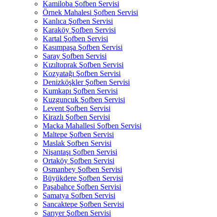
Kamiloba Şofben Servisi
Örnek Mahalesi Şofben Servisi
Kanlıca Şofben Servisi
Karaköy Şofben Servisi
Kartal Şofben Servisi
Kasımpaşa Şofben Servisi
Saray Şofben Servisi
Kızıltoprak Şofben Servisi
Kozyatağı Şofben Servisi
Denizköşkler Şofben Servisi
Kumkapı Şofben Servisi
Kuzguncuk Şofben Servisi
Levent Şofben Servisi
Kirazlı Şofben Servisi
Maçka Mahallesi Şofben Servisi
Maltepe Şofben Servisi
Maslak Şofben Servisi
Nişantaşı Şofben Servisi
Ortaköy Şofben Servisi
Osmanbey Şofben Servisi
Büyükdere Şofben Servisi
Paşabahçe Şofben Servisi
Samatya Şofben Servisi
Sancaktepe Şofben Servisi
Sarıyer Şofben Servisi