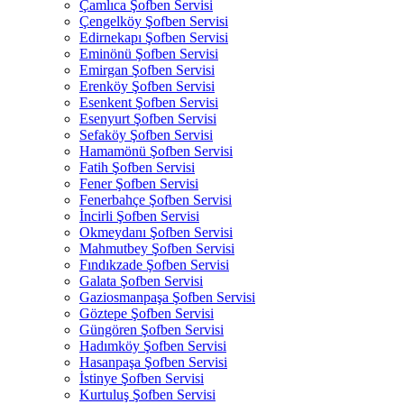
Çamlıca Şofben Servisi
Çengelköy Şofben Servisi
Edirnekapı Şofben Servisi
Eminönü Şofben Servisi
Emirgan Şofben Servisi
Erenköy Şofben Servisi
Esenkent Şofben Servisi
Esenyurt Şofben Servisi
Sefaköy Şofben Servisi
Hamamönü Şofben Servisi
Fatih Şofben Servisi
Fener Şofben Servisi
Fenerbahçe Şofben Servisi
İncirli Şofben Servisi
Okmeydanı Şofben Servisi
Mahmutbey Şofben Servisi
Fındıkzade Şofben Servisi
Galata Şofben Servisi
Gaziosmanpaşa Şofben Servisi
Göztepe Şofben Servisi
Güngören Şofben Servisi
Hadımköy Şofben Servisi
Hasanpaşa Şofben Servisi
İstinye Şofben Servisi
Kurtuluş Şofben Servisi