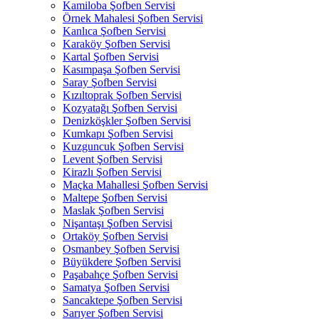
Kamiloba Şofben Servisi
Örnek Mahalesi Şofben Servisi
Kanlıca Şofben Servisi
Karaköy Şofben Servisi
Kartal Şofben Servisi
Kasımpaşa Şofben Servisi
Saray Şofben Servisi
Kızıltoprak Şofben Servisi
Kozyatağı Şofben Servisi
Denizköşkler Şofben Servisi
Kumkapı Şofben Servisi
Kuzguncuk Şofben Servisi
Levent Şofben Servisi
Kirazlı Şofben Servisi
Maçka Mahallesi Şofben Servisi
Maltepe Şofben Servisi
Maslak Şofben Servisi
Nişantaşı Şofben Servisi
Ortaköy Şofben Servisi
Osmanbey Şofben Servisi
Büyükdere Şofben Servisi
Paşabahçe Şofben Servisi
Samatya Şofben Servisi
Sancaktepe Şofben Servisi
Sarıyer Şofben Servisi