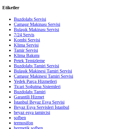
Etiketler
Buzdolabı Servisi
Çamaşır Makinası Servisi
Bulaşık Makinası Servisi
7/24 Servis
Kombi Servisi
Klima Servisi
Tamir Servisi
Klima Bakımı
Petek Temizleme
Buzdolabı Tamiri Servisi
Bulaşık Makinesi Tamiri Servisi
Çamaşır Makinesi Tamiri Servisi
Yedek Parça Hizmetleri
Ticari Soğutma Sistemleri
Buzdolabı Tamiri
Garantili Hizmet
İstanbul Beyaz Eşya Servisi
Beyaz Eşya Servisleri İstanbul
beyaz eşya tamircisi
şofben
termosifon
hermetik şofben