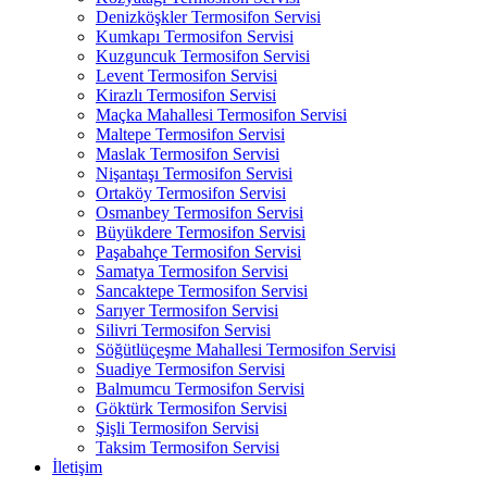
Denizköşkler Termosifon Servisi
Kumkapı Termosifon Servisi
Kuzguncuk Termosifon Servisi
Levent Termosifon Servisi
Kirazlı Termosifon Servisi
Maçka Mahallesi Termosifon Servisi
Maltepe Termosifon Servisi
Maslak Termosifon Servisi
Nişantaşı Termosifon Servisi
Ortaköy Termosifon Servisi
Osmanbey Termosifon Servisi
Büyükdere Termosifon Servisi
Paşabahçe Termosifon Servisi
Samatya Termosifon Servisi
Sancaktepe Termosifon Servisi
Sarıyer Termosifon Servisi
Silivri Termosifon Servisi
Söğütlüçeşme Mahallesi Termosifon Servisi
Suadiye Termosifon Servisi
Balmumcu Termosifon Servisi
Göktürk Termosifon Servisi
Şişli Termosifon Servisi
Taksim Termosifon Servisi
İletişim