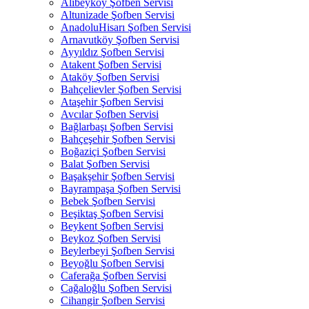
Alibeyköy Şofben Servisi
Altunizade Şofben Servisi
AnadoluHisarı Şofben Servisi
Arnavutköy Şofben Servisi
Ayyıldız Şofben Servisi
Atakent Şofben Servisi
Ataköy Şofben Servisi
Bahçelievler Şofben Servisi
Ataşehir Şofben Servisi
Avcılar Şofben Servisi
Bağlarbaşı Şofben Servisi
Bahçeşehir Şofben Servisi
Boğaziçi Şofben Servisi
Balat Şofben Servisi
Başakşehir Şofben Servisi
Bayrampaşa Şofben Servisi
Bebek Şofben Servisi
Beşiktaş Şofben Servisi
Beykent Şofben Servisi
Beykoz Şofben Servisi
Beylerbeyi Şofben Servisi
Beyoğlu Şofben Servisi
Caferağa Şofben Servisi
Cağaloğlu Şofben Servisi
Cihangir Şofben Servisi