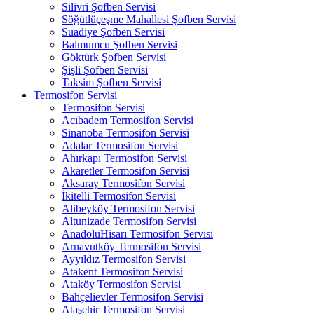
Silivri Şofben Servisi
Söğütlüçeşme Mahallesi Şofben Servisi
Suadiye Şofben Servisi
Balmumcu Şofben Servisi
Göktürk Şofben Servisi
Şişli Şofben Servisi
Taksim Şofben Servisi
Termosifon Servisi
Termosifon Servisi
Acıbadem Termosifon Servisi
Sinanoba Termosifon Servisi
Adalar Termosifon Servisi
Ahırkapı Termosifon Servisi
Akaretler Termosifon Servisi
Aksaray Termosifon Servisi
İkitelli Termosifon Servisi
Alibeyköy Termosifon Servisi
Altunizade Termosifon Servisi
AnadoluHisarı Termosifon Servisi
Arnavutköy Termosifon Servisi
Ayyıldız Termosifon Servisi
Atakent Termosifon Servisi
Ataköy Termosifon Servisi
Bahçelievler Termosifon Servisi
Ataşehir Termosifon Servisi