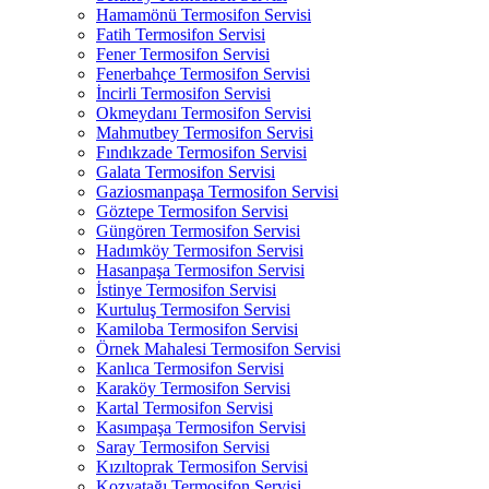
Hamamönü Termosifon Servisi
Fatih Termosifon Servisi
Fener Termosifon Servisi
Fenerbahçe Termosifon Servisi
İncirli Termosifon Servisi
Okmeydanı Termosifon Servisi
Mahmutbey Termosifon Servisi
Fındıkzade Termosifon Servisi
Galata Termosifon Servisi
Gaziosmanpaşa Termosifon Servisi
Göztepe Termosifon Servisi
Güngören Termosifon Servisi
Hadımköy Termosifon Servisi
Hasanpaşa Termosifon Servisi
İstinye Termosifon Servisi
Kurtuluş Termosifon Servisi
Kamiloba Termosifon Servisi
Örnek Mahalesi Termosifon Servisi
Kanlıca Termosifon Servisi
Karaköy Termosifon Servisi
Kartal Termosifon Servisi
Kasımpaşa Termosifon Servisi
Saray Termosifon Servisi
Kızıltoprak Termosifon Servisi
Kozyatağı Termosifon Servisi