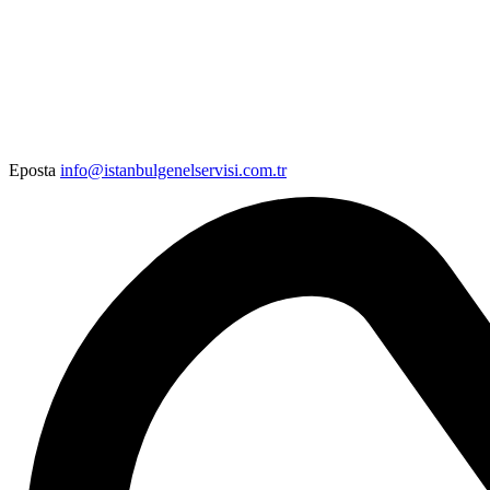
Eposta
info@istanbulgenelservisi.com.tr