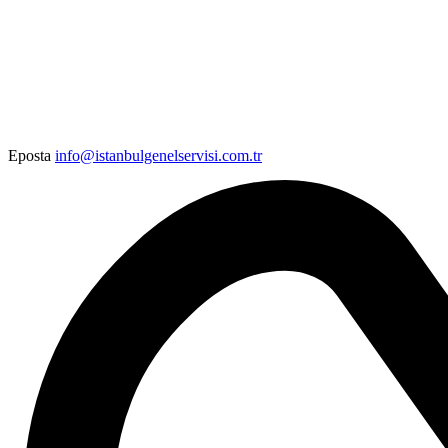
Eposta
info@istanbulgenelservisi.com.tr