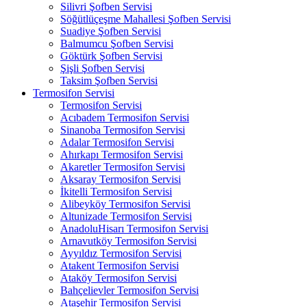
Silivri Şofben Servisi
Söğütlüçeşme Mahallesi Şofben Servisi
Suadiye Şofben Servisi
Balmumcu Şofben Servisi
Göktürk Şofben Servisi
Şişli Şofben Servisi
Taksim Şofben Servisi
Termosifon Servisi
Termosifon Servisi
Acıbadem Termosifon Servisi
Sinanoba Termosifon Servisi
Adalar Termosifon Servisi
Ahırkapı Termosifon Servisi
Akaretler Termosifon Servisi
Aksaray Termosifon Servisi
İkitelli Termosifon Servisi
Alibeyköy Termosifon Servisi
Altunizade Termosifon Servisi
AnadoluHisarı Termosifon Servisi
Arnavutköy Termosifon Servisi
Ayyıldız Termosifon Servisi
Atakent Termosifon Servisi
Ataköy Termosifon Servisi
Bahçelievler Termosifon Servisi
Ataşehir Termosifon Servisi