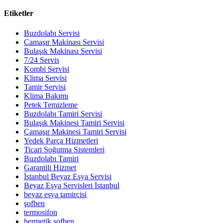
Etiketler
Buzdolabı Servisi
Çamaşır Makinası Servisi
Bulaşık Makinası Servisi
7/24 Servis
Kombi Servisi
Klima Servisi
Tamir Servisi
Klima Bakımı
Petek Temizleme
Buzdolabı Tamiri Servisi
Bulaşık Makinesi Tamiri Servisi
Çamaşır Makinesi Tamiri Servisi
Yedek Parça Hizmetleri
Ticari Soğutma Sistemleri
Buzdolabı Tamiri
Garantili Hizmet
İstanbul Beyaz Eşya Servisi
Beyaz Eşya Servisleri İstanbul
beyaz eşya tamircisi
şofben
termosifon
hermetik şofben