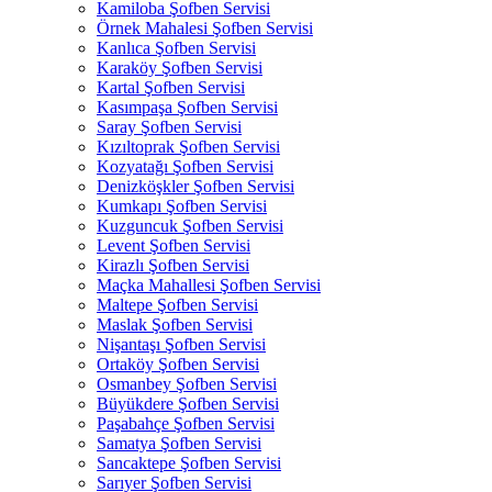
Kamiloba Şofben Servisi
Örnek Mahalesi Şofben Servisi
Kanlıca Şofben Servisi
Karaköy Şofben Servisi
Kartal Şofben Servisi
Kasımpaşa Şofben Servisi
Saray Şofben Servisi
Kızıltoprak Şofben Servisi
Kozyatağı Şofben Servisi
Denizköşkler Şofben Servisi
Kumkapı Şofben Servisi
Kuzguncuk Şofben Servisi
Levent Şofben Servisi
Kirazlı Şofben Servisi
Maçka Mahallesi Şofben Servisi
Maltepe Şofben Servisi
Maslak Şofben Servisi
Nişantaşı Şofben Servisi
Ortaköy Şofben Servisi
Osmanbey Şofben Servisi
Büyükdere Şofben Servisi
Paşabahçe Şofben Servisi
Samatya Şofben Servisi
Sancaktepe Şofben Servisi
Sarıyer Şofben Servisi