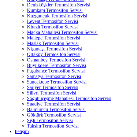
Denizköşkler Termosifon Servisi
Kumkapı Termosifon Servisi
Kuzguncuk Termosifon Servisi
Levent Termosifon Servisi
Kirazlı Termosifon Servisi
Maçka Mahallesi Termosifon Servisi
Maltepe Termosifon Servisi
Maslak Termosifon Servisi
Nişantaşı Termosifon Servisi
Ortaköy Termosifon Servisi
Osmanbey Termosifon Servisi
Büyükdere Termosifon Servisi
Paşabahçe Termosifon Servisi
Samatya Termosifon Servisi
Sancaktepe Termosifon Servisi
Sarıyer Termosifon Servisi
Silivri Termosifon Servisi
Söğütlüçeşme Mahallesi Termosifon Servisi
Suadiye Termosifon Servisi
Balmumcu Termosifon Servisi
Göktürk Termosifon Servisi
Şişli Termosifon Servisi
Taksim Termosifon Servisi
İletişim