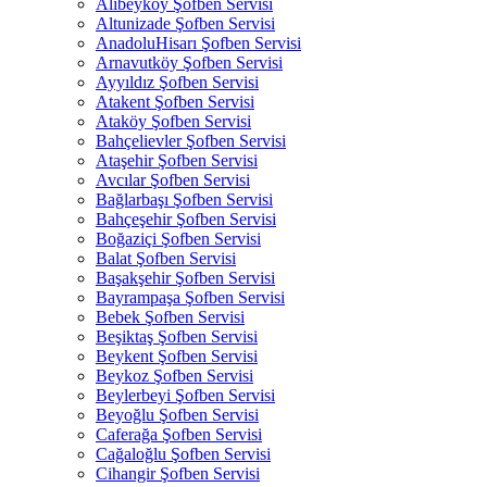
Alibeyköy Şofben Servisi
Altunizade Şofben Servisi
AnadoluHisarı Şofben Servisi
Arnavutköy Şofben Servisi
Ayyıldız Şofben Servisi
Atakent Şofben Servisi
Ataköy Şofben Servisi
Bahçelievler Şofben Servisi
Ataşehir Şofben Servisi
Avcılar Şofben Servisi
Bağlarbaşı Şofben Servisi
Bahçeşehir Şofben Servisi
Boğaziçi Şofben Servisi
Balat Şofben Servisi
Başakşehir Şofben Servisi
Bayrampaşa Şofben Servisi
Bebek Şofben Servisi
Beşiktaş Şofben Servisi
Beykent Şofben Servisi
Beykoz Şofben Servisi
Beylerbeyi Şofben Servisi
Beyoğlu Şofben Servisi
Caferağa Şofben Servisi
Cağaloğlu Şofben Servisi
Cihangir Şofben Servisi