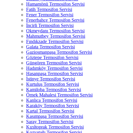
Hamamönü Termosifon Servisi
Fatih Termosifon Servisi
Fener Termosifon Servisi
Fenerbahçe Termosifon Servisi
İncirli Termosifon Servisi
Okmeydanı Termosifon Servisi
Mahmutbey Termosifon Servisi
Fındıkzade Termosifon Servisi
Galata Termosifon Servisi
Gaziosmanpaşa Termosifon Servisi
Göztepe Termosifon Servisi
Güngören Termosifon Servisi
Hadımköy Termosifon Servisi
Hasanpaşa Termosifon Servisi
İstinye Termosifon Servisi
Kurtuluş Termosifon Servisi
Kamiloba Termosifon Servisi
Örnek Mahalesi Termosifon Servisi
Kanlıca Termosifon Servisi
Karaköy Termosifon Servisi
Kartal Termosifon Servisi
Kasımpaşa Termosifon Servisi
Saray Termosifon Servisi
Kızıltoprak Termosifon Servisi
Kozyatağı Termosifon Servisi