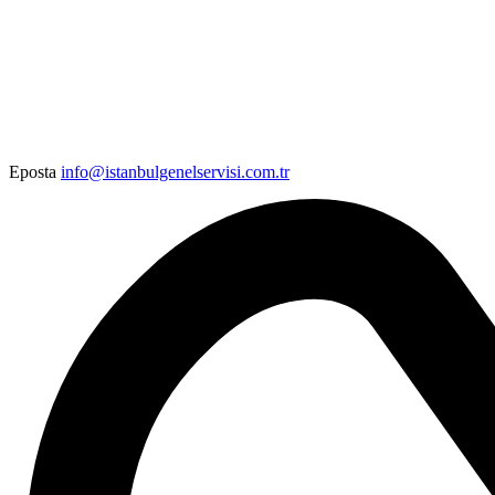
Eposta
info@istanbulgenelservisi.com.tr