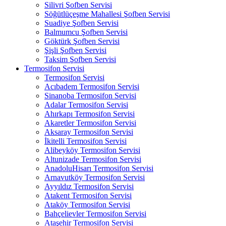
Silivri Şofben Servisi
Söğütlüçeşme Mahallesi Şofben Servisi
Suadiye Şofben Servisi
Balmumcu Şofben Servisi
Göktürk Şofben Servisi
Şişli Şofben Servisi
Taksim Şofben Servisi
Termosifon Servisi
Termosifon Servisi
Acıbadem Termosifon Servisi
Sinanoba Termosifon Servisi
Adalar Termosifon Servisi
Ahırkapı Termosifon Servisi
Akaretler Termosifon Servisi
Aksaray Termosifon Servisi
İkitelli Termosifon Servisi
Alibeyköy Termosifon Servisi
Altunizade Termosifon Servisi
AnadoluHisarı Termosifon Servisi
Arnavutköy Termosifon Servisi
Ayyıldız Termosifon Servisi
Atakent Termosifon Servisi
Ataköy Termosifon Servisi
Bahçelievler Termosifon Servisi
Ataşehir Termosifon Servisi