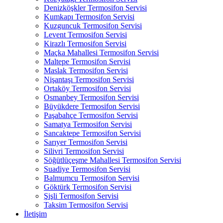
Denizköşkler Termosifon Servisi
Kumkapı Termosifon Servisi
Kuzguncuk Termosifon Servisi
Levent Termosifon Servisi
Kirazlı Termosifon Servisi
Maçka Mahallesi Termosifon Servisi
Maltepe Termosifon Servisi
Maslak Termosifon Servisi
Nişantaşı Termosifon Servisi
Ortaköy Termosifon Servisi
Osmanbey Termosifon Servisi
Büyükdere Termosifon Servisi
Paşabahçe Termosifon Servisi
Samatya Termosifon Servisi
Sancaktepe Termosifon Servisi
Sarıyer Termosifon Servisi
Silivri Termosifon Servisi
Söğütlüçeşme Mahallesi Termosifon Servisi
Suadiye Termosifon Servisi
Balmumcu Termosifon Servisi
Göktürk Termosifon Servisi
Şişli Termosifon Servisi
Taksim Termosifon Servisi
İletişim