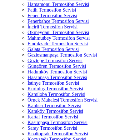
Hamamönü Termosifon Servisi
Fatih Termosifon Servisi
Fener Termosifon Servisi
Fenerbahçe Termosifon Servisi
İncirli Termosifon Servisi
Okmeydanı Termosifon Servisi
Mahmutbey Termosifon Servisi
Fındıkzade Termosifon Servisi
Galata Termosifon Servisi
Gaziosmanpaşa Termosifon Servisi
Göztepe Termosifon Servisi
Güngören Termosifon Servisi
Hadımköy Termosifon Servisi
Hasanpaşa Termosifon Servisi
İstinye Termosifon Servisi
Kurtuluş Termosifon Servisi
Kamiloba Termosifon Servisi
Örnek Mahalesi Termosifon Servisi
Kanlıca Termosifon Servisi
Karaköy Termosifon Servisi
Kartal Termosifon Servisi
Kasımpaşa Termosifon Servisi
Saray Termosifon Servisi
Kızıltoprak Termosifon Servisi
Kozyatağı Termosifon Servisi