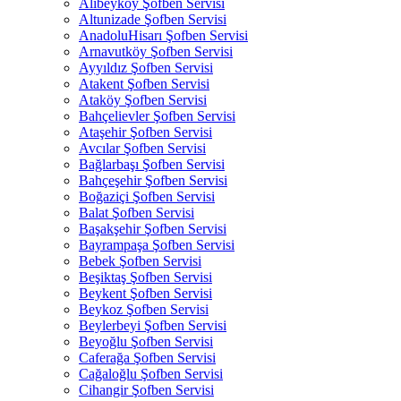
Alibeyköy Şofben Servisi
Altunizade Şofben Servisi
AnadoluHisarı Şofben Servisi
Arnavutköy Şofben Servisi
Ayyıldız Şofben Servisi
Atakent Şofben Servisi
Ataköy Şofben Servisi
Bahçelievler Şofben Servisi
Ataşehir Şofben Servisi
Avcılar Şofben Servisi
Bağlarbaşı Şofben Servisi
Bahçeşehir Şofben Servisi
Boğaziçi Şofben Servisi
Balat Şofben Servisi
Başakşehir Şofben Servisi
Bayrampaşa Şofben Servisi
Bebek Şofben Servisi
Beşiktaş Şofben Servisi
Beykent Şofben Servisi
Beykoz Şofben Servisi
Beylerbeyi Şofben Servisi
Beyoğlu Şofben Servisi
Caferağa Şofben Servisi
Cağaloğlu Şofben Servisi
Cihangir Şofben Servisi