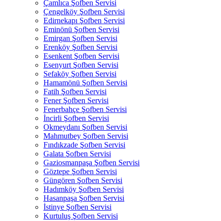
Çamlıca Şofben Servisi
Çengelköy Şofben Servisi
Edirnekapı Şofben Servisi
Eminönü Şofben Servisi
Emirgan Şofben Servisi
Erenköy Şofben Servisi
Esenkent Şofben Servisi
Esenyurt Şofben Servisi
Sefaköy Şofben Servisi
Hamamönü Şofben Servisi
Fatih Şofben Servisi
Fener Şofben Servisi
Fenerbahçe Şofben Servisi
İncirli Şofben Servisi
Okmeydanı Şofben Servisi
Mahmutbey Şofben Servisi
Fındıkzade Şofben Servisi
Galata Şofben Servisi
Gaziosmanpaşa Şofben Servisi
Göztepe Şofben Servisi
Güngören Şofben Servisi
Hadımköy Şofben Servisi
Hasanpaşa Şofben Servisi
İstinye Şofben Servisi
Kurtuluş Şofben Servisi