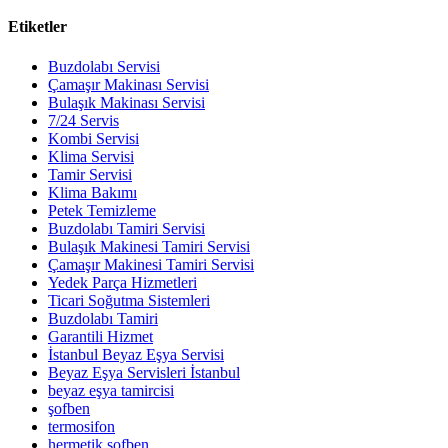
Etiketler
Buzdolabı Servisi
Çamaşır Makinası Servisi
Bulaşık Makinası Servisi
7/24 Servis
Kombi Servisi
Klima Servisi
Tamir Servisi
Klima Bakımı
Petek Temizleme
Buzdolabı Tamiri Servisi
Bulaşık Makinesi Tamiri Servisi
Çamaşır Makinesi Tamiri Servisi
Yedek Parça Hizmetleri
Ticari Soğutma Sistemleri
Buzdolabı Tamiri
Garantili Hizmet
İstanbul Beyaz Eşya Servisi
Beyaz Eşya Servisleri İstanbul
beyaz eşya tamircisi
şofben
termosifon
hermetik şofben