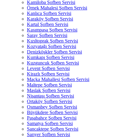
Kamiloba Şofben Servisi
Örnek Mahalesi Şofben Servisi
Kanlıca Şofben Servisi
Karaköy Şofben Servisi
Kartal Şofben Servisi
Kasımpaşa Şofben Servisi
Saray Şofben Servisi
Kızıltoprak Şofben Servisi
Kozyatağı Şofben Servisi
Denizköşkler Şofben Servisi
Kumkapı Şofben Servisi
Kuzguncuk Şofben Servisi
Levent Şofben Servisi
Kirazlı Şofben Servisi
Maçka Mahallesi Şofben Servisi
Maltepe Şofben Servisi
Maslak Şofben Servisi
Nişantaşı Şofben Servisi
Ortaköy Şofben Servisi
Osmanbey Şofben Servisi
Büyükdere Şofben Servisi
Paşabahçe Şofben Servisi
Samatya Şofben Servisi
Sancaktepe Şofben Servisi
Sarıyer Şofben Servisi