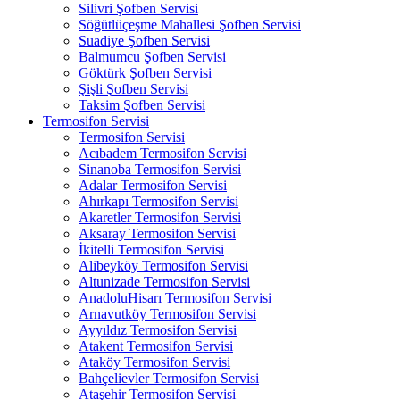
Silivri Şofben Servisi
Söğütlüçeşme Mahallesi Şofben Servisi
Suadiye Şofben Servisi
Balmumcu Şofben Servisi
Göktürk Şofben Servisi
Şişli Şofben Servisi
Taksim Şofben Servisi
Termosifon Servisi
Termosifon Servisi
Acıbadem Termosifon Servisi
Sinanoba Termosifon Servisi
Adalar Termosifon Servisi
Ahırkapı Termosifon Servisi
Akaretler Termosifon Servisi
Aksaray Termosifon Servisi
İkitelli Termosifon Servisi
Alibeyköy Termosifon Servisi
Altunizade Termosifon Servisi
AnadoluHisarı Termosifon Servisi
Arnavutköy Termosifon Servisi
Ayyıldız Termosifon Servisi
Atakent Termosifon Servisi
Ataköy Termosifon Servisi
Bahçelievler Termosifon Servisi
Ataşehir Termosifon Servisi