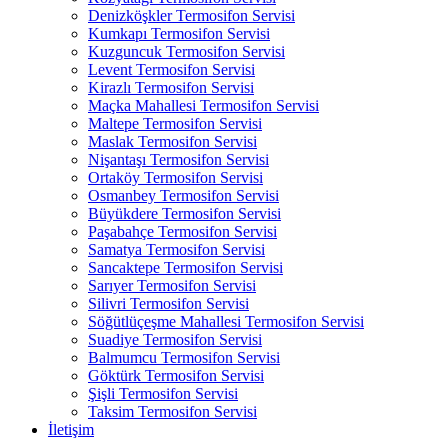
Denizköşkler Termosifon Servisi
Kumkapı Termosifon Servisi
Kuzguncuk Termosifon Servisi
Levent Termosifon Servisi
Kirazlı Termosifon Servisi
Maçka Mahallesi Termosifon Servisi
Maltepe Termosifon Servisi
Maslak Termosifon Servisi
Nişantaşı Termosifon Servisi
Ortaköy Termosifon Servisi
Osmanbey Termosifon Servisi
Büyükdere Termosifon Servisi
Paşabahçe Termosifon Servisi
Samatya Termosifon Servisi
Sancaktepe Termosifon Servisi
Sarıyer Termosifon Servisi
Silivri Termosifon Servisi
Söğütlüçeşme Mahallesi Termosifon Servisi
Suadiye Termosifon Servisi
Balmumcu Termosifon Servisi
Göktürk Termosifon Servisi
Şişli Termosifon Servisi
Taksim Termosifon Servisi
İletişim