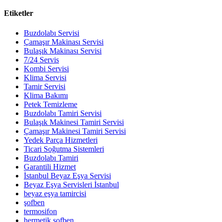
Etiketler
Buzdolabı Servisi
Çamaşır Makinası Servisi
Bulaşık Makinası Servisi
7/24 Servis
Kombi Servisi
Klima Servisi
Tamir Servisi
Klima Bakımı
Petek Temizleme
Buzdolabı Tamiri Servisi
Bulaşık Makinesi Tamiri Servisi
Çamaşır Makinesi Tamiri Servisi
Yedek Parça Hizmetleri
Ticari Soğutma Sistemleri
Buzdolabı Tamiri
Garantili Hizmet
İstanbul Beyaz Eşya Servisi
Beyaz Eşya Servisleri İstanbul
beyaz eşya tamircisi
şofben
termosifon
hermetik şofben