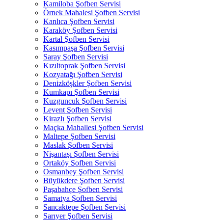
Kamiloba Şofben Servisi
Örnek Mahalesi Şofben Servisi
Kanlıca Şofben Servisi
Karaköy Şofben Servisi
Kartal Şofben Servisi
Kasımpaşa Şofben Servisi
Saray Şofben Servisi
Kızıltoprak Şofben Servisi
Kozyatağı Şofben Servisi
Denizköşkler Şofben Servisi
Kumkapı Şofben Servisi
Kuzguncuk Şofben Servisi
Levent Şofben Servisi
Kirazlı Şofben Servisi
Maçka Mahallesi Şofben Servisi
Maltepe Şofben Servisi
Maslak Şofben Servisi
Nişantaşı Şofben Servisi
Ortaköy Şofben Servisi
Osmanbey Şofben Servisi
Büyükdere Şofben Servisi
Paşabahçe Şofben Servisi
Samatya Şofben Servisi
Sancaktepe Şofben Servisi
Sarıyer Şofben Servisi