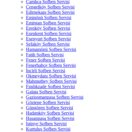
Çamlıca Şofben Servisi
Çengelköy Şofben Servisi
Edirnekapı Şofben Servisi
Eminönü Şofben Servisi
Emirgan Şofben Servisi
Erenköy Şofben Servisi
Esenkent Şofben Servisi
Esenyurt Şofben Servisi
Sefaköy Şofben Servisi
Hamamönü Şofben Servisi
Fatih Şofben Servisi
Fener Şofben Servisi
Fenerbahçe Şofben Servisi
İncirli Şofben Servisi
Okmeydanı Şofben Servisi
Mahmutbey Şofben Servisi
Fındıkzade Şofben Servisi
Galata Şofben Servisi
Gaziosmanpaşa Şofben Servisi
Göztepe Şofben Servisi
Güngören Şofben Servisi
Hadımköy Şofben Servisi
Hasanpaşa Şofben Servisi
İstinye Şofben Servisi
Kurtuluş Şofben Servisi