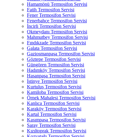
Hamamönü Termosifon Servisi
Fatih Termosifon Servisi
Fener Termosifon Servisi
Fenerbahçe Termosifon Servisi
İncirli Termosifon Servisi
Okmeydanı Termosifon Servisi
Mahmutbey Termosifon Servisi
Fındıkzade Termosifon Servisi
Galata Termosifon Servisi
Gaziosmanpaşa Termosifon Servisi
Göztepe Termosifon Servisi
Güngören Termosifon Servisi
Hadımköy Termosifon Servisi
Hasanpaşa Termosifon Servisi
İstinye Termosifon Servisi
Kurtuluş Termosifon Servisi
Kamiloba Termosifon Servisi
Örnek Mahalesi Termosifon Servisi
Kanlıca Termosifon Servisi
Karaköy Termosifon Servisi
Kartal Termosifon Servisi
Kasımpaşa Termosifon Servisi
Saray Termosifon Servisi
Kızıltoprak Termosifon Servisi
Kozyatağı Termosifon Servisi