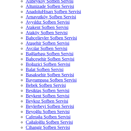
Alibeyköy Şofben Servisi
Altunizade Şofben Servisi
AnadoluHisarı Şofben Servisi
Arnavutköy Şofben Servisi
Ayyıldız Şofben Servisi
Atakent Şofben Servisi
Ataköy Şofben Servisi
Bahçelievler Şofben Servisi
Ataşehir Şofben Servisi
Avcılar Şofben Servisi
Bağlarbaşı Şofben Servisi
Bahçeşehir Şofben Servisi
Boğaziçi Şofben Servisi
Balat Şofben Servisi
Başakşehir Şofben Servisi
Bayrampaşa Şofben Servisi
Bebek Şofben Servisi
Beşiktaş Şofben Servisi
Beykent Şofben Servisi
Beykoz Şofben Servisi
Beylerbeyi Şofben Servisi
Beyoğlu Şofben Servisi
Caferağa Şofben Servisi
Cağaloğlu Şofben Servisi
Cihangir Şofben Servisi