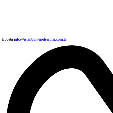
Eposta
info@istanbulgenelservisi.com.tr