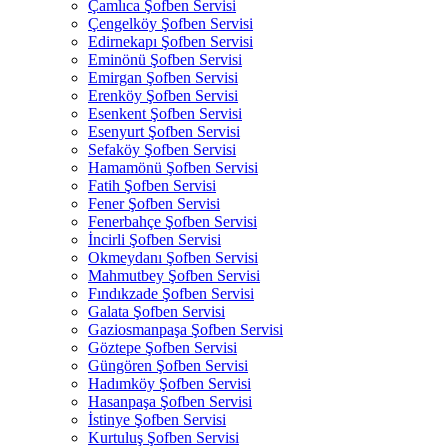
Çamlıca Şofben Servisi
Çengelköy Şofben Servisi
Edirnekapı Şofben Servisi
Eminönü Şofben Servisi
Emirgan Şofben Servisi
Erenköy Şofben Servisi
Esenkent Şofben Servisi
Esenyurt Şofben Servisi
Sefaköy Şofben Servisi
Hamamönü Şofben Servisi
Fatih Şofben Servisi
Fener Şofben Servisi
Fenerbahçe Şofben Servisi
İncirli Şofben Servisi
Okmeydanı Şofben Servisi
Mahmutbey Şofben Servisi
Fındıkzade Şofben Servisi
Galata Şofben Servisi
Gaziosmanpaşa Şofben Servisi
Göztepe Şofben Servisi
Güngören Şofben Servisi
Hadımköy Şofben Servisi
Hasanpaşa Şofben Servisi
İstinye Şofben Servisi
Kurtuluş Şofben Servisi