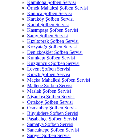
Kamiloba Şofben Servisi
Örnek Mahalesi Şofben Servisi
Kanlıca Şofben Servisi
Karaköy Şofben Servisi
Kartal Şofben Servisi
Kasımpaşa Şofben Servisi
Saray Şofben Servisi
Kızıltoprak Şofben Servisi
Kozyatağı Şofben Servisi
Denizköşkler Şofben Servisi
Kumkapı Şofben Servisi
Kuzguncuk Şofben Servisi
Levent Şofben Servisi
Kirazlı Şofben Servisi
Maçka Mahallesi Şofben Servisi
Maltepe Şofben Servisi
Maslak Şofben Servisi
Nişantaşı Şofben Servisi
Ortaköy Şofben Servisi
Osmanbey Şofben Servisi
Büyükdere Şofben Servisi
Paşabahçe Şofben Servisi
Samatya Şofben Servisi
Sancaktepe Şofben Servisi
Sarıyer Şofben Servisi