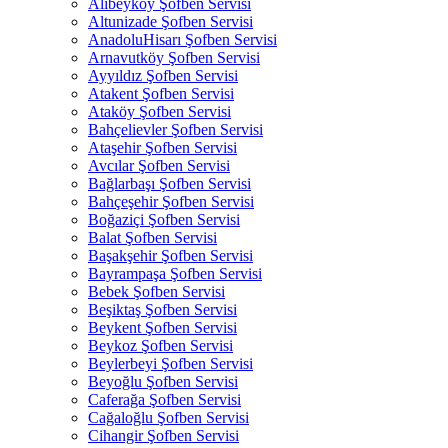
Alibeyköy Şofben Servisi
Altunizade Şofben Servisi
AnadoluHisarı Şofben Servisi
Arnavutköy Şofben Servisi
Ayyıldız Şofben Servisi
Atakent Şofben Servisi
Ataköy Şofben Servisi
Bahçelievler Şofben Servisi
Ataşehir Şofben Servisi
Avcılar Şofben Servisi
Bağlarbaşı Şofben Servisi
Bahçeşehir Şofben Servisi
Boğaziçi Şofben Servisi
Balat Şofben Servisi
Başakşehir Şofben Servisi
Bayrampaşa Şofben Servisi
Bebek Şofben Servisi
Beşiktaş Şofben Servisi
Beykent Şofben Servisi
Beykoz Şofben Servisi
Beylerbeyi Şofben Servisi
Beyoğlu Şofben Servisi
Caferağa Şofben Servisi
Cağaloğlu Şofben Servisi
Cihangir Şofben Servisi