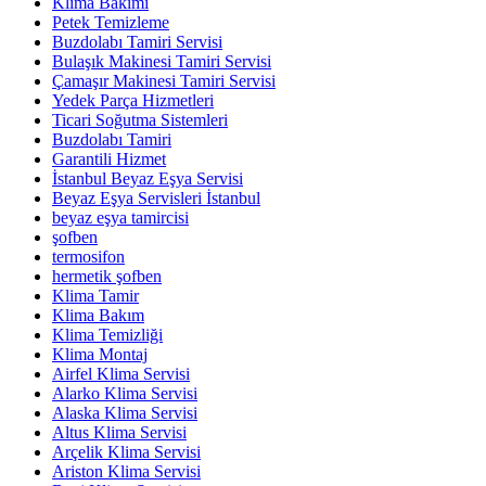
Klima Bakımı
Petek Temizleme
Buzdolabı Tamiri Servisi
Bulaşık Makinesi Tamiri Servisi
Çamaşır Makinesi Tamiri Servisi
Yedek Parça Hizmetleri
Ticari Soğutma Sistemleri
Buzdolabı Tamiri
Garantili Hizmet
İstanbul Beyaz Eşya Servisi
Beyaz Eşya Servisleri İstanbul
beyaz eşya tamircisi
şofben
termosifon
hermetik şofben
Klima Tamir
Klima Bakım
Klima Temizliği
Klima Montaj
Airfel Klima Servisi
Alarko Klima Servisi
Alaska Klima Servisi
Altus Klima Servisi
Arçelik Klima Servisi
Ariston Klima Servisi