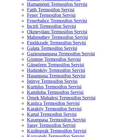
Hamamönü Termosifon Servisi
Fatih Termosifon Servisi
Fener Termosifon Servisi
Fenerbahçe Termosifon Servisi
İncirli Termosifon Servisi
Okmeydanı Termosifon Servisi
Mahmutbey Termosifon Servisi
Fındıkzade Termosifon Servisi
Galata Termosifon Servisi
Gaziosmanpaşa Termosifon Servisi
Göztepe Termosifon Servisi
Güngören Termosifon Servisi
Hadımköy Termosifon Servisi
Hasanpaşa Termosifon Servisi
İstinye Termosifon Servisi
Kurtuluş Termosifon Servisi
Kamiloba Termosifon Servisi
Örnek Mahalesi Termosifon Servisi
Kanlıca Termosifon Servisi
Karaköy Termosifon Servisi
Kartal Termosifon Servisi
Kasımpaşa Termosifon Servisi
Saray Termosifon Servisi
Kızıltoprak Termosifon Servisi
Kozyatağı Termosifon Servisi