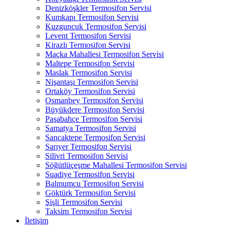
Denizköşkler Termosifon Servisi
Kumkapı Termosifon Servisi
Kuzguncuk Termosifon Servisi
Levent Termosifon Servisi
Kirazlı Termosifon Servisi
Maçka Mahallesi Termosifon Servisi
Maltepe Termosifon Servisi
Maslak Termosifon Servisi
Nişantaşı Termosifon Servisi
Ortaköy Termosifon Servisi
Osmanbey Termosifon Servisi
Büyükdere Termosifon Servisi
Paşabahçe Termosifon Servisi
Samatya Termosifon Servisi
Sancaktepe Termosifon Servisi
Sarıyer Termosifon Servisi
Silivri Termosifon Servisi
Söğütlüçeşme Mahallesi Termosifon Servisi
Suadiye Termosifon Servisi
Balmumcu Termosifon Servisi
Göktürk Termosifon Servisi
Şişli Termosifon Servisi
Taksim Termosifon Servisi
İletişim