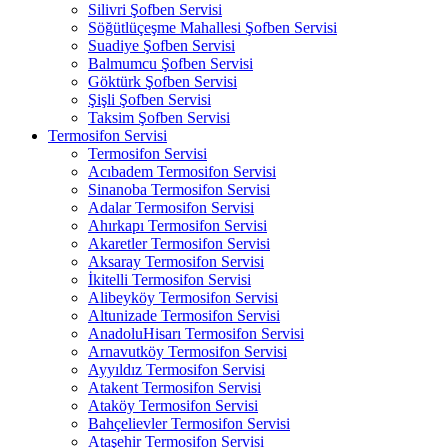
Silivri Şofben Servisi
Söğütlüçeşme Mahallesi Şofben Servisi
Suadiye Şofben Servisi
Balmumcu Şofben Servisi
Göktürk Şofben Servisi
Şişli Şofben Servisi
Taksim Şofben Servisi
Termosifon Servisi
Termosifon Servisi
Acıbadem Termosifon Servisi
Sinanoba Termosifon Servisi
Adalar Termosifon Servisi
Ahırkapı Termosifon Servisi
Akaretler Termosifon Servisi
Aksaray Termosifon Servisi
İkitelli Termosifon Servisi
Alibeyköy Termosifon Servisi
Altunizade Termosifon Servisi
AnadoluHisarı Termosifon Servisi
Arnavutköy Termosifon Servisi
Ayyıldız Termosifon Servisi
Atakent Termosifon Servisi
Ataköy Termosifon Servisi
Bahçelievler Termosifon Servisi
Ataşehir Termosifon Servisi