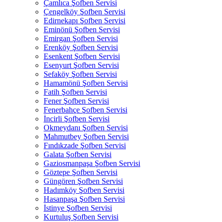
Çamlıca Şofben Servisi
Çengelköy Şofben Servisi
Edirnekapı Şofben Servisi
Eminönü Şofben Servisi
Emirgan Şofben Servisi
Erenköy Şofben Servisi
Esenkent Şofben Servisi
Esenyurt Şofben Servisi
Sefaköy Şofben Servisi
Hamamönü Şofben Servisi
Fatih Şofben Servisi
Fener Şofben Servisi
Fenerbahçe Şofben Servisi
İncirli Şofben Servisi
Okmeydanı Şofben Servisi
Mahmutbey Şofben Servisi
Fındıkzade Şofben Servisi
Galata Şofben Servisi
Gaziosmanpaşa Şofben Servisi
Göztepe Şofben Servisi
Güngören Şofben Servisi
Hadımköy Şofben Servisi
Hasanpaşa Şofben Servisi
İstinye Şofben Servisi
Kurtuluş Şofben Servisi