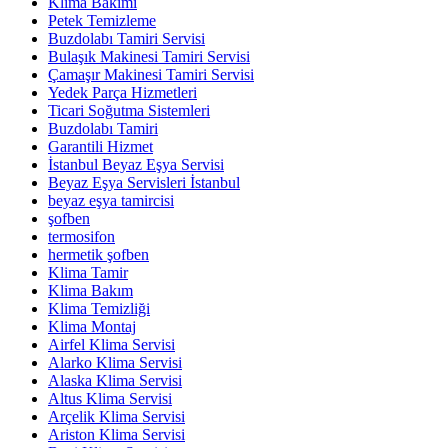
Klima Bakımı
Petek Temizleme
Buzdolabı Tamiri Servisi
Bulaşık Makinesi Tamiri Servisi
Çamaşır Makinesi Tamiri Servisi
Yedek Parça Hizmetleri
Ticari Soğutma Sistemleri
Buzdolabı Tamiri
Garantili Hizmet
İstanbul Beyaz Eşya Servisi
Beyaz Eşya Servisleri İstanbul
beyaz eşya tamircisi
şofben
termosifon
hermetik şofben
Klima Tamir
Klima Bakım
Klima Temizliği
Klima Montaj
Airfel Klima Servisi
Alarko Klima Servisi
Alaska Klima Servisi
Altus Klima Servisi
Arçelik Klima Servisi
Ariston Klima Servisi