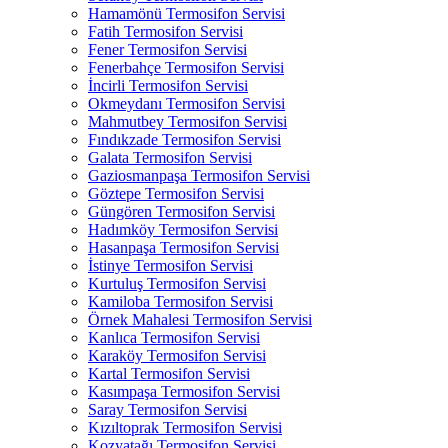
Hamamönü Termosifon Servisi
Fatih Termosifon Servisi
Fener Termosifon Servisi
Fenerbahçe Termosifon Servisi
İncirli Termosifon Servisi
Okmeydanı Termosifon Servisi
Mahmutbey Termosifon Servisi
Fındıkzade Termosifon Servisi
Galata Termosifon Servisi
Gaziosmanpaşa Termosifon Servisi
Göztepe Termosifon Servisi
Güngören Termosifon Servisi
Hadımköy Termosifon Servisi
Hasanpaşa Termosifon Servisi
İstinye Termosifon Servisi
Kurtuluş Termosifon Servisi
Kamiloba Termosifon Servisi
Örnek Mahalesi Termosifon Servisi
Kanlıca Termosifon Servisi
Karaköy Termosifon Servisi
Kartal Termosifon Servisi
Kasımpaşa Termosifon Servisi
Saray Termosifon Servisi
Kızıltoprak Termosifon Servisi
Kozyatağı Termosifon Servisi