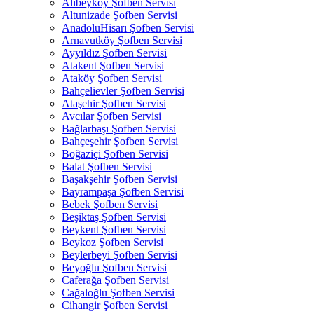
Alibeyköy Şofben Servisi
Altunizade Şofben Servisi
AnadoluHisarı Şofben Servisi
Arnavutköy Şofben Servisi
Ayyıldız Şofben Servisi
Atakent Şofben Servisi
Ataköy Şofben Servisi
Bahçelievler Şofben Servisi
Ataşehir Şofben Servisi
Avcılar Şofben Servisi
Bağlarbaşı Şofben Servisi
Bahçeşehir Şofben Servisi
Boğaziçi Şofben Servisi
Balat Şofben Servisi
Başakşehir Şofben Servisi
Bayrampaşa Şofben Servisi
Bebek Şofben Servisi
Beşiktaş Şofben Servisi
Beykent Şofben Servisi
Beykoz Şofben Servisi
Beylerbeyi Şofben Servisi
Beyoğlu Şofben Servisi
Caferağa Şofben Servisi
Cağaloğlu Şofben Servisi
Cihangir Şofben Servisi