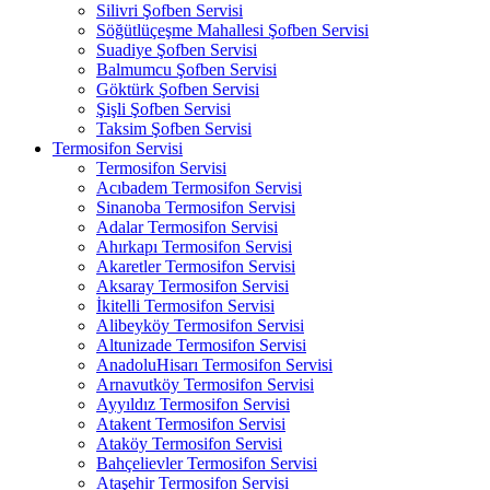
Silivri Şofben Servisi
Söğütlüçeşme Mahallesi Şofben Servisi
Suadiye Şofben Servisi
Balmumcu Şofben Servisi
Göktürk Şofben Servisi
Şişli Şofben Servisi
Taksim Şofben Servisi
Termosifon Servisi
Termosifon Servisi
Acıbadem Termosifon Servisi
Sinanoba Termosifon Servisi
Adalar Termosifon Servisi
Ahırkapı Termosifon Servisi
Akaretler Termosifon Servisi
Aksaray Termosifon Servisi
İkitelli Termosifon Servisi
Alibeyköy Termosifon Servisi
Altunizade Termosifon Servisi
AnadoluHisarı Termosifon Servisi
Arnavutköy Termosifon Servisi
Ayyıldız Termosifon Servisi
Atakent Termosifon Servisi
Ataköy Termosifon Servisi
Bahçelievler Termosifon Servisi
Ataşehir Termosifon Servisi