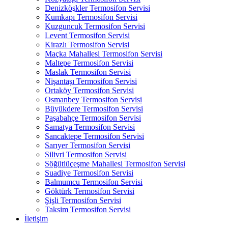
Denizköşkler Termosifon Servisi
Kumkapı Termosifon Servisi
Kuzguncuk Termosifon Servisi
Levent Termosifon Servisi
Kirazlı Termosifon Servisi
Maçka Mahallesi Termosifon Servisi
Maltepe Termosifon Servisi
Maslak Termosifon Servisi
Nişantaşı Termosifon Servisi
Ortaköy Termosifon Servisi
Osmanbey Termosifon Servisi
Büyükdere Termosifon Servisi
Paşabahçe Termosifon Servisi
Samatya Termosifon Servisi
Sancaktepe Termosifon Servisi
Sarıyer Termosifon Servisi
Silivri Termosifon Servisi
Söğütlüçeşme Mahallesi Termosifon Servisi
Suadiye Termosifon Servisi
Balmumcu Termosifon Servisi
Göktürk Termosifon Servisi
Şişli Termosifon Servisi
Taksim Termosifon Servisi
İletişim