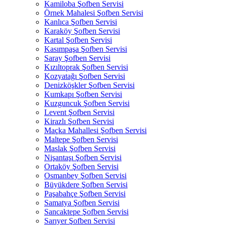
Kamiloba Şofben Servisi
Örnek Mahalesi Şofben Servisi
Kanlıca Şofben Servisi
Karaköy Şofben Servisi
Kartal Şofben Servisi
Kasımpaşa Şofben Servisi
Saray Şofben Servisi
Kızıltoprak Şofben Servisi
Kozyatağı Şofben Servisi
Denizköşkler Şofben Servisi
Kumkapı Şofben Servisi
Kuzguncuk Şofben Servisi
Levent Şofben Servisi
Kirazlı Şofben Servisi
Maçka Mahallesi Şofben Servisi
Maltepe Şofben Servisi
Maslak Şofben Servisi
Nişantaşı Şofben Servisi
Ortaköy Şofben Servisi
Osmanbey Şofben Servisi
Büyükdere Şofben Servisi
Paşabahçe Şofben Servisi
Samatya Şofben Servisi
Sancaktepe Şofben Servisi
Sarıyer Şofben Servisi