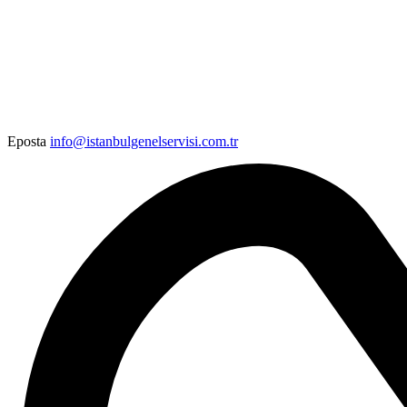
Eposta
info@istanbulgenelservisi.com.tr