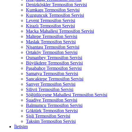
Denizköşkler Termosifon Servisi
Kumkapı Termosifon Servisi
Kuzguncuk Termosifon Servisi
Levent Termosifon Servisi
Kirazlı Termosifon Servisi
Maçka Mahallesi Termosifon Servisi
Maltepe Termosifon Servisi
Maslak Termosifon Servisi
Nişantaşı Termosifon Servisi
Ortaköy Termosifon Servisi
Osmanbey Termosifon Servisi
Büyükdere Termosifon Servisi
Paşabahçe Termosifon Servisi
Samatya Termosifon Servisi
Sancaktepe Termosifon Servisi
Sarıyer Termosifon Servisi
Silivri Termosifon Servisi
Söğütlüçeşme Mahallesi Termosifon Servisi
Suadiye Termosifon Servisi
Balmumcu Termosifon Servisi
Göktürk Termosifon Servisi
Şişli Termosifon Servisi
Taksim Termosifon Servisi
İletişim