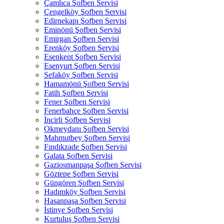
Çamlıca Şofben Servisi
Çengelköy Şofben Servisi
Edirnekapı Şofben Servisi
Eminönü Şofben Servisi
Emirgan Şofben Servisi
Erenköy Şofben Servisi
Esenkent Şofben Servisi
Esenyurt Şofben Servisi
Sefaköy Şofben Servisi
Hamamönü Şofben Servisi
Fatih Şofben Servisi
Fener Şofben Servisi
Fenerbahçe Şofben Servisi
İncirli Şofben Servisi
Okmeydanı Şofben Servisi
Mahmutbey Şofben Servisi
Fındıkzade Şofben Servisi
Galata Şofben Servisi
Gaziosmanpaşa Şofben Servisi
Göztepe Şofben Servisi
Güngören Şofben Servisi
Hadımköy Şofben Servisi
Hasanpaşa Şofben Servisi
İstinye Şofben Servisi
Kurtuluş Şofben Servisi