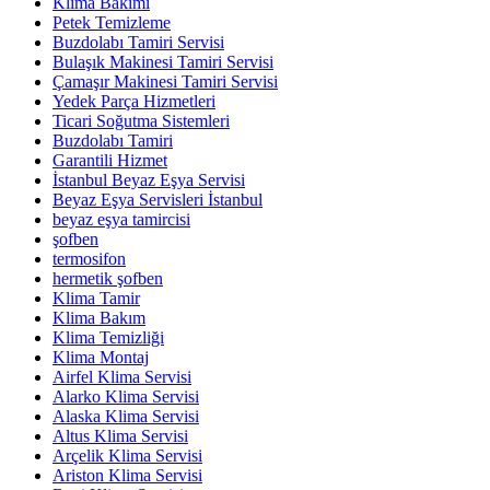
Klima Bakımı
Petek Temizleme
Buzdolabı Tamiri Servisi
Bulaşık Makinesi Tamiri Servisi
Çamaşır Makinesi Tamiri Servisi
Yedek Parça Hizmetleri
Ticari Soğutma Sistemleri
Buzdolabı Tamiri
Garantili Hizmet
İstanbul Beyaz Eşya Servisi
Beyaz Eşya Servisleri İstanbul
beyaz eşya tamircisi
şofben
termosifon
hermetik şofben
Klima Tamir
Klima Bakım
Klima Temizliği
Klima Montaj
Airfel Klima Servisi
Alarko Klima Servisi
Alaska Klima Servisi
Altus Klima Servisi
Arçelik Klima Servisi
Ariston Klima Servisi