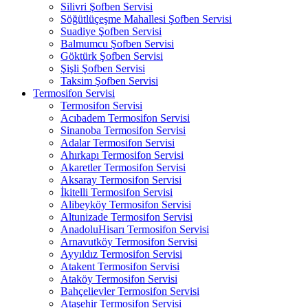
Silivri Şofben Servisi
Söğütlüçeşme Mahallesi Şofben Servisi
Suadiye Şofben Servisi
Balmumcu Şofben Servisi
Göktürk Şofben Servisi
Şişli Şofben Servisi
Taksim Şofben Servisi
Termosifon Servisi
Termosifon Servisi
Acıbadem Termosifon Servisi
Sinanoba Termosifon Servisi
Adalar Termosifon Servisi
Ahırkapı Termosifon Servisi
Akaretler Termosifon Servisi
Aksaray Termosifon Servisi
İkitelli Termosifon Servisi
Alibeyköy Termosifon Servisi
Altunizade Termosifon Servisi
AnadoluHisarı Termosifon Servisi
Arnavutköy Termosifon Servisi
Ayyıldız Termosifon Servisi
Atakent Termosifon Servisi
Ataköy Termosifon Servisi
Bahçelievler Termosifon Servisi
Ataşehir Termosifon Servisi