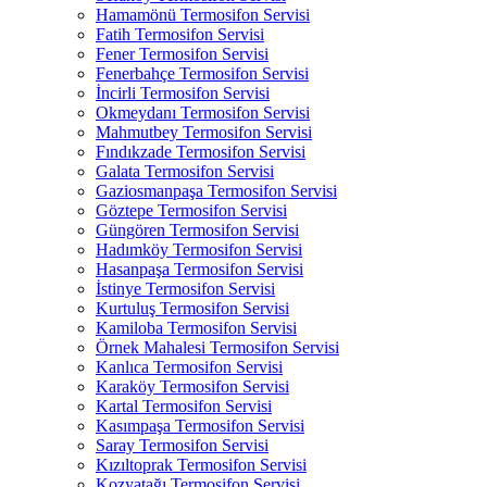
Hamamönü Termosifon Servisi
Fatih Termosifon Servisi
Fener Termosifon Servisi
Fenerbahçe Termosifon Servisi
İncirli Termosifon Servisi
Okmeydanı Termosifon Servisi
Mahmutbey Termosifon Servisi
Fındıkzade Termosifon Servisi
Galata Termosifon Servisi
Gaziosmanpaşa Termosifon Servisi
Göztepe Termosifon Servisi
Güngören Termosifon Servisi
Hadımköy Termosifon Servisi
Hasanpaşa Termosifon Servisi
İstinye Termosifon Servisi
Kurtuluş Termosifon Servisi
Kamiloba Termosifon Servisi
Örnek Mahalesi Termosifon Servisi
Kanlıca Termosifon Servisi
Karaköy Termosifon Servisi
Kartal Termosifon Servisi
Kasımpaşa Termosifon Servisi
Saray Termosifon Servisi
Kızıltoprak Termosifon Servisi
Kozyatağı Termosifon Servisi