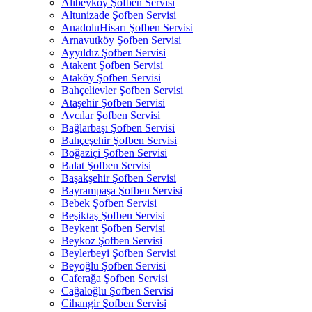
Alibeyköy Şofben Servisi
Altunizade Şofben Servisi
AnadoluHisarı Şofben Servisi
Arnavutköy Şofben Servisi
Ayyıldız Şofben Servisi
Atakent Şofben Servisi
Ataköy Şofben Servisi
Bahçelievler Şofben Servisi
Ataşehir Şofben Servisi
Avcılar Şofben Servisi
Bağlarbaşı Şofben Servisi
Bahçeşehir Şofben Servisi
Boğaziçi Şofben Servisi
Balat Şofben Servisi
Başakşehir Şofben Servisi
Bayrampaşa Şofben Servisi
Bebek Şofben Servisi
Beşiktaş Şofben Servisi
Beykent Şofben Servisi
Beykoz Şofben Servisi
Beylerbeyi Şofben Servisi
Beyoğlu Şofben Servisi
Caferağa Şofben Servisi
Cağaloğlu Şofben Servisi
Cihangir Şofben Servisi