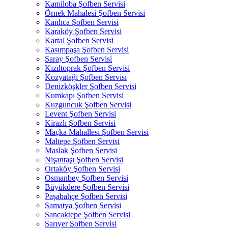
Kamiloba Şofben Servisi
Örnek Mahalesi Şofben Servisi
Kanlıca Şofben Servisi
Karaköy Şofben Servisi
Kartal Şofben Servisi
Kasımpaşa Şofben Servisi
Saray Şofben Servisi
Kızıltoprak Şofben Servisi
Kozyatağı Şofben Servisi
Denizköşkler Şofben Servisi
Kumkapı Şofben Servisi
Kuzguncuk Şofben Servisi
Levent Şofben Servisi
Kirazlı Şofben Servisi
Maçka Mahallesi Şofben Servisi
Maltepe Şofben Servisi
Maslak Şofben Servisi
Nişantaşı Şofben Servisi
Ortaköy Şofben Servisi
Osmanbey Şofben Servisi
Büyükdere Şofben Servisi
Paşabahçe Şofben Servisi
Samatya Şofben Servisi
Sancaktepe Şofben Servisi
Sarıyer Şofben Servisi