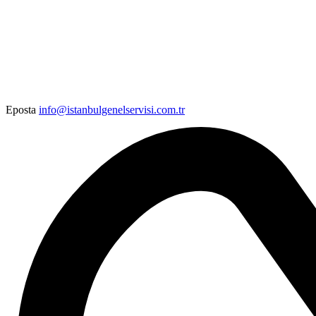
Eposta
info@istanbulgenelservisi.com.tr