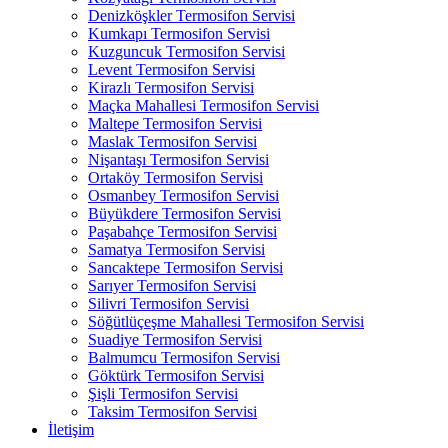
Denizköşkler Termosifon Servisi
Kumkapı Termosifon Servisi
Kuzguncuk Termosifon Servisi
Levent Termosifon Servisi
Kirazlı Termosifon Servisi
Maçka Mahallesi Termosifon Servisi
Maltepe Termosifon Servisi
Maslak Termosifon Servisi
Nişantaşı Termosifon Servisi
Ortaköy Termosifon Servisi
Osmanbey Termosifon Servisi
Büyükdere Termosifon Servisi
Paşabahçe Termosifon Servisi
Samatya Termosifon Servisi
Sancaktepe Termosifon Servisi
Sarıyer Termosifon Servisi
Silivri Termosifon Servisi
Söğütlüçeşme Mahallesi Termosifon Servisi
Suadiye Termosifon Servisi
Balmumcu Termosifon Servisi
Göktürk Termosifon Servisi
Şişli Termosifon Servisi
Taksim Termosifon Servisi
İletişim