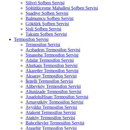
Silivri Şofben Servisi
Söğütlüçeşme Mahallesi Şofben Servisi
Suadiye Şofben Servisi
Balmumcu Şofben Servisi
Göktürk Şofben Servisi
Şişli Şofben Servisi
Taksim Şofben Servisi
Termosifon Servisi
Termosifon Servisi
Acıbadem Termosifon Servisi
Sinanoba Termosifon Servisi
Adalar Termosifon Servisi
Ahırkapı Termosifon Servisi
Akaretler Termosifon Servisi
Aksaray Termosifon Servisi
İkitelli Termosifon Servisi
Alibeyköy Termosifon Servisi
Altunizade Termosifon Servisi
AnadoluHisarı Termosifon Servisi
Arnavutköy Termosifon Servisi
Ayyıldız Termosifon Servisi
Atakent Termosifon Servisi
Ataköy Termosifon Servisi
Bahçelievler Termosifon Servisi
Ataşehir Termosifon Servisi