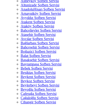
Alibeyköy Şofben Servisi
Altunizade Şofben Servisi
AnadoluHisarı Şofben Servisi
Arnavutköy Şofben Servisi
Ayyıldız Şofben Servisi
Atakent Şofben Servisi
Ataköy Şofben Servisi
Bahçelievler Şofben Servisi
Ataşehir Şofben Servisi
Avcılar Şofben Servisi
Bağlarbaşı Şofben Servisi
Bahçeşehir Şofben Servisi
Boğaziçi Şofben Servisi
Balat Şofben Servisi
Başakşehir Şofben Servisi
Bayrampaşa Şofben Servisi
Bebek Şofben Servisi
Beşiktaş Şofben Servisi
Beykent Şofben Servisi
Beykoz Şofben Servisi
Beylerbeyi Şofben Servisi
Beyoğlu Şofben Servisi
Caferağa Şofben Servisi
Cağaloğlu Şofben Servisi
Cihangir Şofben Servisi