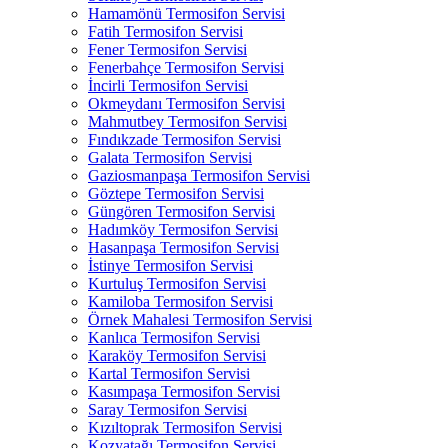
Hamamönü Termosifon Servisi
Fatih Termosifon Servisi
Fener Termosifon Servisi
Fenerbahçe Termosifon Servisi
İncirli Termosifon Servisi
Okmeydanı Termosifon Servisi
Mahmutbey Termosifon Servisi
Fındıkzade Termosifon Servisi
Galata Termosifon Servisi
Gaziosmanpaşa Termosifon Servisi
Göztepe Termosifon Servisi
Güngören Termosifon Servisi
Hadımköy Termosifon Servisi
Hasanpaşa Termosifon Servisi
İstinye Termosifon Servisi
Kurtuluş Termosifon Servisi
Kamiloba Termosifon Servisi
Örnek Mahalesi Termosifon Servisi
Kanlıca Termosifon Servisi
Karaköy Termosifon Servisi
Kartal Termosifon Servisi
Kasımpaşa Termosifon Servisi
Saray Termosifon Servisi
Kızıltoprak Termosifon Servisi
Kozyatağı Termosifon Servisi