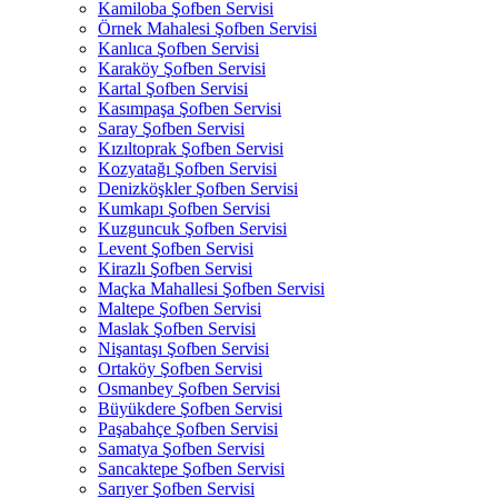
Kamiloba Şofben Servisi
Örnek Mahalesi Şofben Servisi
Kanlıca Şofben Servisi
Karaköy Şofben Servisi
Kartal Şofben Servisi
Kasımpaşa Şofben Servisi
Saray Şofben Servisi
Kızıltoprak Şofben Servisi
Kozyatağı Şofben Servisi
Denizköşkler Şofben Servisi
Kumkapı Şofben Servisi
Kuzguncuk Şofben Servisi
Levent Şofben Servisi
Kirazlı Şofben Servisi
Maçka Mahallesi Şofben Servisi
Maltepe Şofben Servisi
Maslak Şofben Servisi
Nişantaşı Şofben Servisi
Ortaköy Şofben Servisi
Osmanbey Şofben Servisi
Büyükdere Şofben Servisi
Paşabahçe Şofben Servisi
Samatya Şofben Servisi
Sancaktepe Şofben Servisi
Sarıyer Şofben Servisi