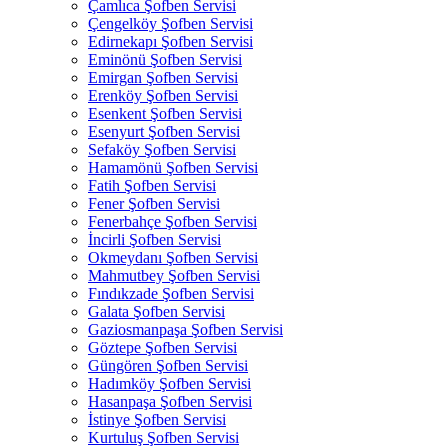
Çamlıca Şofben Servisi
Çengelköy Şofben Servisi
Edirnekapı Şofben Servisi
Eminönü Şofben Servisi
Emirgan Şofben Servisi
Erenköy Şofben Servisi
Esenkent Şofben Servisi
Esenyurt Şofben Servisi
Sefaköy Şofben Servisi
Hamamönü Şofben Servisi
Fatih Şofben Servisi
Fener Şofben Servisi
Fenerbahçe Şofben Servisi
İncirli Şofben Servisi
Okmeydanı Şofben Servisi
Mahmutbey Şofben Servisi
Fındıkzade Şofben Servisi
Galata Şofben Servisi
Gaziosmanpaşa Şofben Servisi
Göztepe Şofben Servisi
Güngören Şofben Servisi
Hadımköy Şofben Servisi
Hasanpaşa Şofben Servisi
İstinye Şofben Servisi
Kurtuluş Şofben Servisi