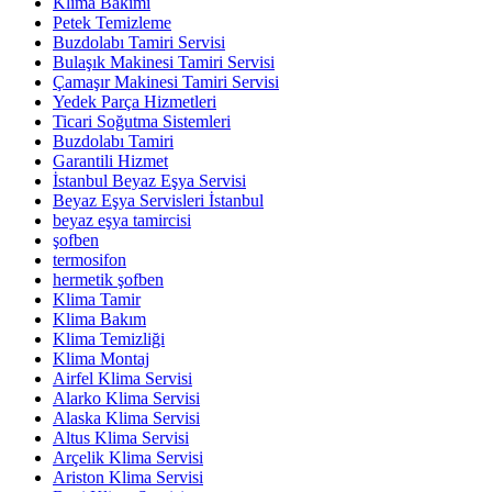
Klima Bakımı
Petek Temizleme
Buzdolabı Tamiri Servisi
Bulaşık Makinesi Tamiri Servisi
Çamaşır Makinesi Tamiri Servisi
Yedek Parça Hizmetleri
Ticari Soğutma Sistemleri
Buzdolabı Tamiri
Garantili Hizmet
İstanbul Beyaz Eşya Servisi
Beyaz Eşya Servisleri İstanbul
beyaz eşya tamircisi
şofben
termosifon
hermetik şofben
Klima Tamir
Klima Bakım
Klima Temizliği
Klima Montaj
Airfel Klima Servisi
Alarko Klima Servisi
Alaska Klima Servisi
Altus Klima Servisi
Arçelik Klima Servisi
Ariston Klima Servisi