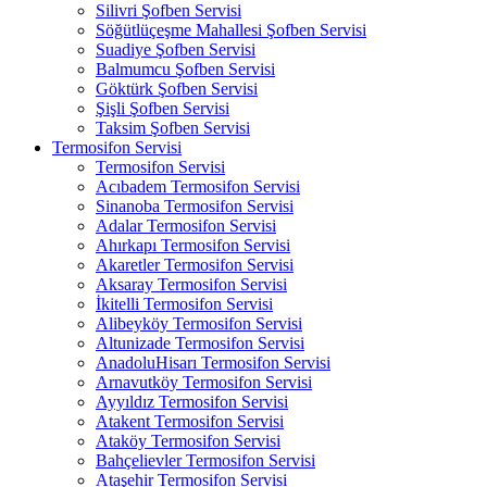
Silivri Şofben Servisi
Söğütlüçeşme Mahallesi Şofben Servisi
Suadiye Şofben Servisi
Balmumcu Şofben Servisi
Göktürk Şofben Servisi
Şişli Şofben Servisi
Taksim Şofben Servisi
Termosifon Servisi
Termosifon Servisi
Acıbadem Termosifon Servisi
Sinanoba Termosifon Servisi
Adalar Termosifon Servisi
Ahırkapı Termosifon Servisi
Akaretler Termosifon Servisi
Aksaray Termosifon Servisi
İkitelli Termosifon Servisi
Alibeyköy Termosifon Servisi
Altunizade Termosifon Servisi
AnadoluHisarı Termosifon Servisi
Arnavutköy Termosifon Servisi
Ayyıldız Termosifon Servisi
Atakent Termosifon Servisi
Ataköy Termosifon Servisi
Bahçelievler Termosifon Servisi
Ataşehir Termosifon Servisi