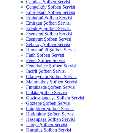
Çamlıca Şofben Servisi
Çengelköy Şofben Servisi
Edirnekapı Şofben Servisi
Eminönü Şofben Servisi
Emirgan Şofben Servisi
Erenköy Şofben Servisi
Esenkent Şofben Servisi
Esenyurt Şofben Servisi
Sefaköy Şofben Servisi
Hamamönü Şofben Servisi
Fatih Şofben Servisi
Fener Şofben Servisi
Fenerbahçe Şofben Servisi
İncirli Şofben Servisi
Okmeydanı Şofben Servisi
Mahmutbey Şofben Servisi
Fındıkzade Şofben Servisi
Galata Şofben Servisi
Gaziosmanpaşa Şofben Servisi
Göztepe Şofben Servisi
Güngören Şofben Servisi
Hadımköy Şofben Servisi
Hasanpaşa Şofben Servisi
İstinye Şofben Servisi
Kurtuluş Şofben Servisi