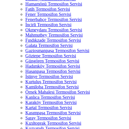
Hamamönü Termosifon Servisi
Fatih Termosifon Servisi
Fener Termosifon Servisi
Fenerbahçe Termosifon Servisi
İncirli Termosifon Servisi
Okmeydanı Termosifon Servisi
Mahmutbey Termosifon Servisi
Fındıkzade Termosifon Servisi
Galata Termosifon Servisi
Gaziosmanpaşa Termosifon Servisi
Göztepe Termosifon Servisi
Güngören Termosifon Servisi
Hadımköy Termosifon Servisi
Hasanpaşa Termosifon Servisi
İstinye Termosifon Servisi
Kurtuluş Termosifon Servisi
Kamiloba Termosifon Servisi
Örnek Mahalesi Termosifon Servisi
Kanlıca Termosifon Servisi
Karaköy Termosifon Servisi
Kartal Termosifon Servisi
Kasımpaşa Termosifon Servisi
Saray Termosifon Servisi
Kızıltoprak Termosifon Servisi
Kozyatağı Termosifon Servisi