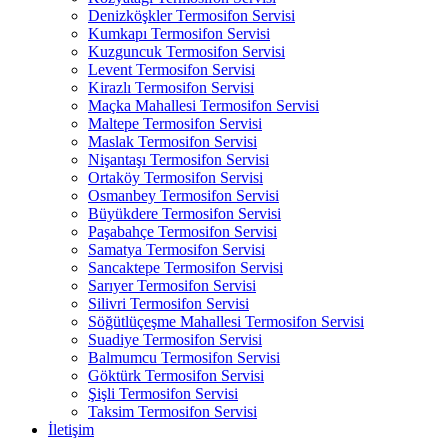
Denizköşkler Termosifon Servisi
Kumkapı Termosifon Servisi
Kuzguncuk Termosifon Servisi
Levent Termosifon Servisi
Kirazlı Termosifon Servisi
Maçka Mahallesi Termosifon Servisi
Maltepe Termosifon Servisi
Maslak Termosifon Servisi
Nişantaşı Termosifon Servisi
Ortaköy Termosifon Servisi
Osmanbey Termosifon Servisi
Büyükdere Termosifon Servisi
Paşabahçe Termosifon Servisi
Samatya Termosifon Servisi
Sancaktepe Termosifon Servisi
Sarıyer Termosifon Servisi
Silivri Termosifon Servisi
Söğütlüçeşme Mahallesi Termosifon Servisi
Suadiye Termosifon Servisi
Balmumcu Termosifon Servisi
Göktürk Termosifon Servisi
Şişli Termosifon Servisi
Taksim Termosifon Servisi
İletişim