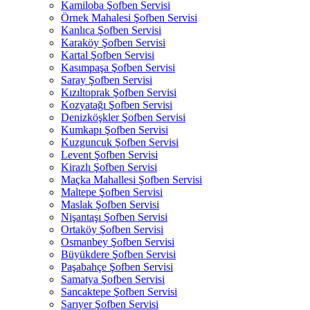
Kamiloba Şofben Servisi
Örnek Mahalesi Şofben Servisi
Kanlıca Şofben Servisi
Karaköy Şofben Servisi
Kartal Şofben Servisi
Kasımpaşa Şofben Servisi
Saray Şofben Servisi
Kızıltoprak Şofben Servisi
Kozyatağı Şofben Servisi
Denizköşkler Şofben Servisi
Kumkapı Şofben Servisi
Kuzguncuk Şofben Servisi
Levent Şofben Servisi
Kirazlı Şofben Servisi
Maçka Mahallesi Şofben Servisi
Maltepe Şofben Servisi
Maslak Şofben Servisi
Nişantaşı Şofben Servisi
Ortaköy Şofben Servisi
Osmanbey Şofben Servisi
Büyükdere Şofben Servisi
Paşabahçe Şofben Servisi
Samatya Şofben Servisi
Sancaktepe Şofben Servisi
Sarıyer Şofben Servisi