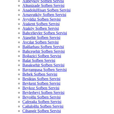
Alibeyköy Şofben Servisi
Altunizade Şofben Servisi
AnadoluHisarı Şofben Servisi
Arnavutköy Şofben Servisi
Ayyıldız Şofben Servisi
Atakent Şofben Servisi
Ataköy Şofben Servisi
Bahçelievler Şofben Servisi
Ataşehir Şofben Servisi
Avcılar Şofben Servisi
Bağlarbaşı Şofben Servisi
Bahçeşehir Şofben Servisi
Boğaziçi Şofben Servisi
Balat Şofben Servisi
Başakşehir Şofben Servisi
Bayrampaşa Şofben Servisi
Bebek Şofben Servisi
Beşiktaş Şofben Servisi
Beykent Şofben Servisi
Beykoz Şofben Servisi
Beylerbeyi Şofben Servisi
Beyoğlu Şofben Servisi
Caferağa Şofben Servisi
Cağaloğlu Şofben Servisi
Cihangir Şofben Servisi