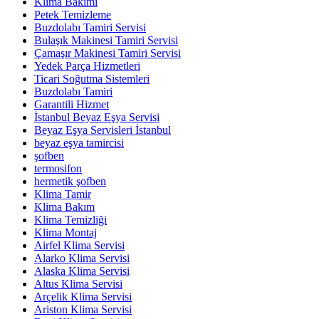
Klima Bakımı
Petek Temizleme
Buzdolabı Tamiri Servisi
Bulaşık Makinesi Tamiri Servisi
Çamaşır Makinesi Tamiri Servisi
Yedek Parça Hizmetleri
Ticari Soğutma Sistemleri
Buzdolabı Tamiri
Garantili Hizmet
İstanbul Beyaz Eşya Servisi
Beyaz Eşya Servisleri İstanbul
beyaz eşya tamircisi
şofben
termosifon
hermetik şofben
Klima Tamir
Klima Bakım
Klima Temizliği
Klima Montaj
Airfel Klima Servisi
Alarko Klima Servisi
Alaska Klima Servisi
Altus Klima Servisi
Arçelik Klima Servisi
Ariston Klima Servisi