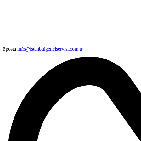
Eposta
info@istanbulgenelservisi.com.tr