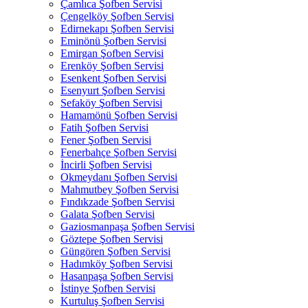
Çamlıca Şofben Servisi
Çengelköy Şofben Servisi
Edirnekapı Şofben Servisi
Eminönü Şofben Servisi
Emirgan Şofben Servisi
Erenköy Şofben Servisi
Esenkent Şofben Servisi
Esenyurt Şofben Servisi
Sefaköy Şofben Servisi
Hamamönü Şofben Servisi
Fatih Şofben Servisi
Fener Şofben Servisi
Fenerbahçe Şofben Servisi
İncirli Şofben Servisi
Okmeydanı Şofben Servisi
Mahmutbey Şofben Servisi
Fındıkzade Şofben Servisi
Galata Şofben Servisi
Gaziosmanpaşa Şofben Servisi
Göztepe Şofben Servisi
Güngören Şofben Servisi
Hadımköy Şofben Servisi
Hasanpaşa Şofben Servisi
İstinye Şofben Servisi
Kurtuluş Şofben Servisi