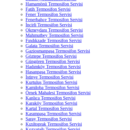
Hamamönü Termosifon Servisi
Fatih Termosifon Servisi
Fener Termosifon Servisi
Fenerbahçe Termosifon Servisi
İncirli Termosifon Servisi
Okmeydanı Termosifon Servisi
Mahmutbey Termosifon Servisi
Fındıkzade Termosifon Servisi
Galata Termosifon Servisi
Gaziosmanpaşa Termosifon Servisi
Göztepe Termosifon Servisi
Güngören Termosifon Servisi
Hadımköy Termosifon Servisi
Hasanpaşa Termosifon Servisi
İstinye Termosifon Servisi
Kurtuluş Termosifon Servisi
Kamiloba Termosifon Servisi
Örnek Mahalesi Termosifon Servisi
Kanlıca Termosifon Servisi
Karaköy Termosifon Servisi
Kartal Termosifon Servisi
Kasımpaşa Termosifon Servisi
Saray Termosifon Servisi
Kızıltoprak Termosifon Servisi
Kozyatağı Termosifon Servisi