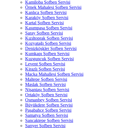
Kamiloba Şofben Servisi
Örnek Mahalesi Şofben Servisi
Kanlıca Şofben Servisi
Karaköy Şofben Servisi
Kartal Şofben Servisi
Kasımpaşa Şofben Servisi
Saray Şofben Servisi
Kızıltoprak Şofben Servisi
Kozyatağı Şofben Servisi
Denizköşkler Şofben Servisi
Kumkapı Şofben Servisi
Kuzguncuk Şofben Servisi
Levent Şofben Servisi
Kirazlı Şofben Servisi
Maçka Mahallesi Şofben Servisi
Maltepe Şofben Servisi
Maslak Şofben Servisi
Nişantaşı Şofben Servisi
Ortaköy Şofben Servisi
Osmanbey Şofben Servisi
Büyükdere Şofben Servisi
Paşabahçe Şofben Servisi
Samatya Şofben Servisi
Sancaktepe Şofben Servisi
Sarıyer Şofben Servisi