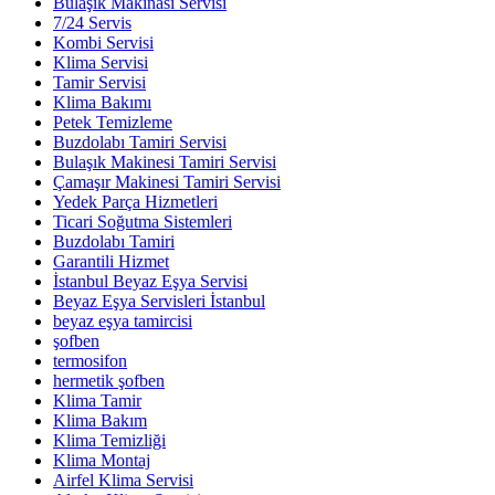
Bulaşık Makinası Servisi
7/24 Servis
Kombi Servisi
Klima Servisi
Tamir Servisi
Klima Bakımı
Petek Temizleme
Buzdolabı Tamiri Servisi
Bulaşık Makinesi Tamiri Servisi
Çamaşır Makinesi Tamiri Servisi
Yedek Parça Hizmetleri
Ticari Soğutma Sistemleri
Buzdolabı Tamiri
Garantili Hizmet
İstanbul Beyaz Eşya Servisi
Beyaz Eşya Servisleri İstanbul
beyaz eşya tamircisi
şofben
termosifon
hermetik şofben
Klima Tamir
Klima Bakım
Klima Temizliği
Klima Montaj
Airfel Klima Servisi