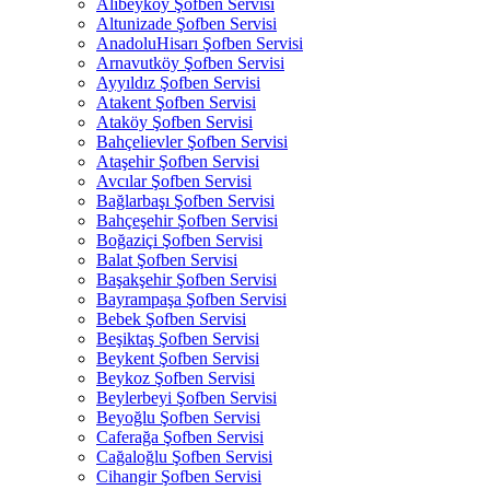
Alibeyköy Şofben Servisi
Altunizade Şofben Servisi
AnadoluHisarı Şofben Servisi
Arnavutköy Şofben Servisi
Ayyıldız Şofben Servisi
Atakent Şofben Servisi
Ataköy Şofben Servisi
Bahçelievler Şofben Servisi
Ataşehir Şofben Servisi
Avcılar Şofben Servisi
Bağlarbaşı Şofben Servisi
Bahçeşehir Şofben Servisi
Boğaziçi Şofben Servisi
Balat Şofben Servisi
Başakşehir Şofben Servisi
Bayrampaşa Şofben Servisi
Bebek Şofben Servisi
Beşiktaş Şofben Servisi
Beykent Şofben Servisi
Beykoz Şofben Servisi
Beylerbeyi Şofben Servisi
Beyoğlu Şofben Servisi
Caferağa Şofben Servisi
Cağaloğlu Şofben Servisi
Cihangir Şofben Servisi