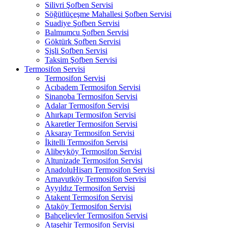
Silivri Şofben Servisi
Söğütlüçeşme Mahallesi Şofben Servisi
Suadiye Şofben Servisi
Balmumcu Şofben Servisi
Göktürk Şofben Servisi
Şişli Şofben Servisi
Taksim Şofben Servisi
Termosifon Servisi
Termosifon Servisi
Acıbadem Termosifon Servisi
Sinanoba Termosifon Servisi
Adalar Termosifon Servisi
Ahırkapı Termosifon Servisi
Akaretler Termosifon Servisi
Aksaray Termosifon Servisi
İkitelli Termosifon Servisi
Alibeyköy Termosifon Servisi
Altunizade Termosifon Servisi
AnadoluHisarı Termosifon Servisi
Arnavutköy Termosifon Servisi
Ayyıldız Termosifon Servisi
Atakent Termosifon Servisi
Ataköy Termosifon Servisi
Bahçelievler Termosifon Servisi
Ataşehir Termosifon Servisi