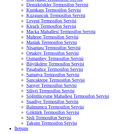
Denizköşkler Termosifon Servisi
Kumkapı Termosifon Servisi
Kuzguncuk Termosifon Servisi
Levent Termosifon Servisi
Kirazlı Termosifon Servisi
Maçka Mahallesi Termosifon Servisi
Maltepe Termosifon Servisi
Maslak Termosifon Servisi
Nişantaşı Termosifon Servisi
Ortaköy Termosifon Servisi
Osmanbey Termosifon Servisi
Büyükdere Termosifon Servisi
Paşabahçe Termosifon Servisi
Samatya Termosifon Servisi
Sancaktepe Termosifon Servisi
Sarıyer Termosifon Servisi
Silivri Termosifon Servisi
Söğütlüçeşme Mahallesi Termosifon Servisi
Suadiye Termosifon Servisi
Balmumcu Termosifon Servisi
Göktürk Termosifon Servisi
Şişli Termosifon Servisi
Taksim Termosifon Servisi
İletişim