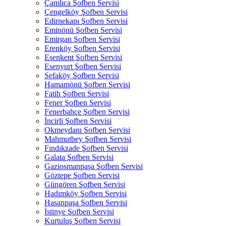
Çamlıca Şofben Servisi
Çengelköy Şofben Servisi
Edirnekapı Şofben Servisi
Eminönü Şofben Servisi
Emirgan Şofben Servisi
Erenköy Şofben Servisi
Esenkent Şofben Servisi
Esenyurt Şofben Servisi
Sefaköy Şofben Servisi
Hamamönü Şofben Servisi
Fatih Şofben Servisi
Fener Şofben Servisi
Fenerbahçe Şofben Servisi
İncirli Şofben Servisi
Okmeydanı Şofben Servisi
Mahmutbey Şofben Servisi
Fındıkzade Şofben Servisi
Galata Şofben Servisi
Gaziosmanpaşa Şofben Servisi
Göztepe Şofben Servisi
Güngören Şofben Servisi
Hadımköy Şofben Servisi
Hasanpaşa Şofben Servisi
İstinye Şofben Servisi
Kurtuluş Şofben Servisi