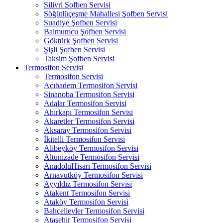
Silivri Şofben Servisi
Söğütlüçeşme Mahallesi Şofben Servisi
Suadiye Şofben Servisi
Balmumcu Şofben Servisi
Göktürk Şofben Servisi
Şişli Şofben Servisi
Taksim Şofben Servisi
Termosifon Servisi
Termosifon Servisi
Acıbadem Termosifon Servisi
Sinanoba Termosifon Servisi
Adalar Termosifon Servisi
Ahırkapı Termosifon Servisi
Akaretler Termosifon Servisi
Aksaray Termosifon Servisi
İkitelli Termosifon Servisi
Alibeyköy Termosifon Servisi
Altunizade Termosifon Servisi
AnadoluHisarı Termosifon Servisi
Arnavutköy Termosifon Servisi
Ayyıldız Termosifon Servisi
Atakent Termosifon Servisi
Ataköy Termosifon Servisi
Bahçelievler Termosifon Servisi
Ataşehir Termosifon Servisi