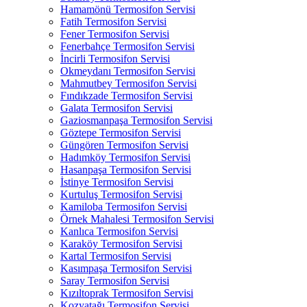
Hamamönü Termosifon Servisi
Fatih Termosifon Servisi
Fener Termosifon Servisi
Fenerbahçe Termosifon Servisi
İncirli Termosifon Servisi
Okmeydanı Termosifon Servisi
Mahmutbey Termosifon Servisi
Fındıkzade Termosifon Servisi
Galata Termosifon Servisi
Gaziosmanpaşa Termosifon Servisi
Göztepe Termosifon Servisi
Güngören Termosifon Servisi
Hadımköy Termosifon Servisi
Hasanpaşa Termosifon Servisi
İstinye Termosifon Servisi
Kurtuluş Termosifon Servisi
Kamiloba Termosifon Servisi
Örnek Mahalesi Termosifon Servisi
Kanlıca Termosifon Servisi
Karaköy Termosifon Servisi
Kartal Termosifon Servisi
Kasımpaşa Termosifon Servisi
Saray Termosifon Servisi
Kızıltoprak Termosifon Servisi
Kozyatağı Termosifon Servisi