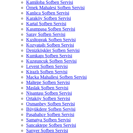
Kamiloba Şofben Servisi
Örnek Mahalesi Şofben Servisi
Kanlıca Şofben Servisi
Karaköy Şofben Servisi
Kartal Şofben Servisi
Kasımpaşa Şofben Servisi
Saray Şofben Servisi
Kızıltoprak Şofben Servisi
Kozyatağı Şofben Servisi
Denizköşkler Şofben Servisi
Kumkapı Şofben Servisi
Kuzguncuk Şofben Servisi
Levent Şofben Servisi
Kirazlı Şofben Servisi
Maçka Mahallesi Şofben Servisi
Maltepe Şofben Servisi
Maslak Şofben Servisi
Nişantaşı Şofben Servisi
Ortaköy Şofben Servisi
Osmanbey Şofben Servisi
Büyükdere Şofben Servisi
Paşabahçe Şofben Servisi
Samatya Şofben Servisi
Sancaktepe Şofben Servisi
Sarıyer Şofben Servisi