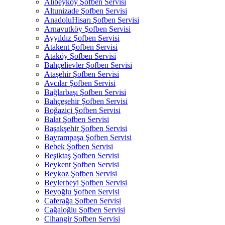
Alibeyköy Şofben Servisi
Altunizade Şofben Servisi
AnadoluHisarı Şofben Servisi
Arnavutköy Şofben Servisi
Ayyıldız Şofben Servisi
Atakent Şofben Servisi
Ataköy Şofben Servisi
Bahçelievler Şofben Servisi
Ataşehir Şofben Servisi
Avcılar Şofben Servisi
Bağlarbaşı Şofben Servisi
Bahçeşehir Şofben Servisi
Boğaziçi Şofben Servisi
Balat Şofben Servisi
Başakşehir Şofben Servisi
Bayrampaşa Şofben Servisi
Bebek Şofben Servisi
Beşiktaş Şofben Servisi
Beykent Şofben Servisi
Beykoz Şofben Servisi
Beylerbeyi Şofben Servisi
Beyoğlu Şofben Servisi
Caferağa Şofben Servisi
Cağaloğlu Şofben Servisi
Cihangir Şofben Servisi