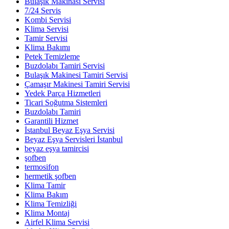
Bulaşık Makinası Servisi
7/24 Servis
Kombi Servisi
Klima Servisi
Tamir Servisi
Klima Bakımı
Petek Temizleme
Buzdolabı Tamiri Servisi
Bulaşık Makinesi Tamiri Servisi
Çamaşır Makinesi Tamiri Servisi
Yedek Parça Hizmetleri
Ticari Soğutma Sistemleri
Buzdolabı Tamiri
Garantili Hizmet
İstanbul Beyaz Eşya Servisi
Beyaz Eşya Servisleri İstanbul
beyaz eşya tamircisi
şofben
termosifon
hermetik şofben
Klima Tamir
Klima Bakım
Klima Temizliği
Klima Montaj
Airfel Klima Servisi