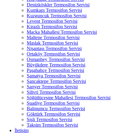
Denizköşkler Termosifon Servisi
Kumkapı Termosifon Servisi
Kuzguncuk Termosifon Servisi
Levent Termosifon Servisi
Kirazlı Termosifon Servisi
Maçka Mahallesi Termosifon Servisi
Maltepe Termosifon Servisi
Maslak Termosifon Servisi
Nişantaşı Termosifon Servisi
Ortaköy Termosifon Servisi
Osmanbey Termosifon Servisi
Büyükdere Termosifon Servisi
Paşabahçe Termosifon Servisi
Samatya Termosifon Servisi
Sancaktepe Termosifon Servisi
Sarıyer Termosifon Servisi
Silivri Termosifon Servisi
Söğütlüçeşme Mahallesi Termosifon Servisi
Suadiye Termosifon Servisi
Balmumcu Termosifon Servisi
Göktürk Termosifon Servisi
Şişli Termosifon Servisi
Taksim Termosifon Servisi
İletişim