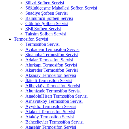
Silivri Şofben Servisi
Söğütlüçeşme Mahallesi Şofben Servisi
Suadiye Şofben Servisi
Balmumcu Şofben Servisi
Göktürk Şofben Servisi
Şişli Şofben Servisi
Taksim Şofben Servisi
Termosifon Servisi
Termosifon Servisi
Acıbadem Termosifon Servisi
Sinanoba Termosifon Servisi
Adalar Termosifon Servisi
Ahırkapı Termosifon Servisi
Akaretler Termosifon Servisi
Aksaray Termosifon Servisi
İkitelli Termosifon Servisi
Alibeyköy Termosifon Servisi
Altunizade Termosifon Servisi
AnadoluHisarı Termosifon Servisi
Arnavutköy Termosifon Servisi
Ayyıldız Termosifon Servisi
Atakent Termosifon Servisi
Ataköy Termosifon Servisi
Bahçelievler Termosifon Servisi
Ataşehir Termosifon Servisi