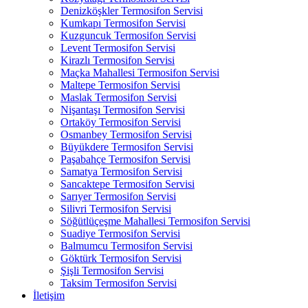
Denizköşkler Termosifon Servisi
Kumkapı Termosifon Servisi
Kuzguncuk Termosifon Servisi
Levent Termosifon Servisi
Kirazlı Termosifon Servisi
Maçka Mahallesi Termosifon Servisi
Maltepe Termosifon Servisi
Maslak Termosifon Servisi
Nişantaşı Termosifon Servisi
Ortaköy Termosifon Servisi
Osmanbey Termosifon Servisi
Büyükdere Termosifon Servisi
Paşabahçe Termosifon Servisi
Samatya Termosifon Servisi
Sancaktepe Termosifon Servisi
Sarıyer Termosifon Servisi
Silivri Termosifon Servisi
Söğütlüçeşme Mahallesi Termosifon Servisi
Suadiye Termosifon Servisi
Balmumcu Termosifon Servisi
Göktürk Termosifon Servisi
Şişli Termosifon Servisi
Taksim Termosifon Servisi
İletişim