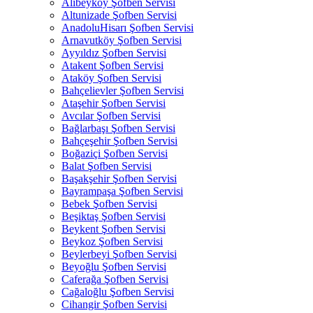
Alibeyköy Şofben Servisi
Altunizade Şofben Servisi
AnadoluHisarı Şofben Servisi
Arnavutköy Şofben Servisi
Ayyıldız Şofben Servisi
Atakent Şofben Servisi
Ataköy Şofben Servisi
Bahçelievler Şofben Servisi
Ataşehir Şofben Servisi
Avcılar Şofben Servisi
Bağlarbaşı Şofben Servisi
Bahçeşehir Şofben Servisi
Boğaziçi Şofben Servisi
Balat Şofben Servisi
Başakşehir Şofben Servisi
Bayrampaşa Şofben Servisi
Bebek Şofben Servisi
Beşiktaş Şofben Servisi
Beykent Şofben Servisi
Beykoz Şofben Servisi
Beylerbeyi Şofben Servisi
Beyoğlu Şofben Servisi
Caferağa Şofben Servisi
Cağaloğlu Şofben Servisi
Cihangir Şofben Servisi