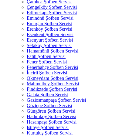
Çamlıca Şofben Servisi
Çengelköy Şofben Servisi
Edirnekapı Şofben Servisi
Eminönü Şofben Servisi
Emirgan Şofben Servisi
Erenköy Şofben Servisi
Esenkent Şofben Servisi
Esenyurt Şofben Servisi
Sefaköy Şofben Servisi
Hamamönü Şofben Servisi
Fatih Şofben Servisi
Fener Şofben Servisi
Fenerbahçe Şofben Servisi
İncirli Şofben Servisi
Okmeydanı Şofben Servisi
Mahmutbey Şofben Servisi
Fındıkzade Şofben Servisi
Galata Şofben Servisi
Gaziosmanpaşa Şofben Servisi
Göztepe Şofben Servisi
Güngören Şofben Servisi
Hadımköy Şofben Servisi
Hasanpaşa Şofben Servisi
İstinye Şofben Servisi
Kurtuluş Şofben Servisi