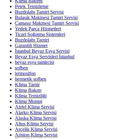
Klima Bakımı
Petek Temizleme
Buzdolabı Tamiri Servisi
Bulaşık Makinesi Tamiri Servisi
Çamaşır Makinesi Tamiri Servisi
Yedek Parça Hizmetleri
Ticari Soğutma Sistemleri
Buzdolabı Tamiri
Garantili Hizmet
İstanbul Beyaz Eşya Servisi
Beyaz Eşya Servisleri İstanbul
beyaz eşya tamircisi
şofben
termosifon
hermetik şofben
Klima Tamir
Klima Bakım
Klima Temizliği
Klima Montaj
Airfel Klima Servisi
Alarko Klima Servisi
Alaska Klima Servisi
Altus Klima Servisi
Arçelik Klima Servisi
Ariston Klima Servisi