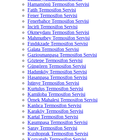
Hamamönü Termosifon Servisi
Fatih Termosifon Servisi
Fener Termosifon Servisi
Fenerbahçe Termosifon Servisi
İncirli Termosifon Servisi
Okmeydanı Termosifon Servisi
Mahmutbey Termosifon Servisi
Fındıkzade Termosifon Servisi
Galata Termosifon Servisi
Gaziosmanpaşa Termosifon Servisi
Göztepe Termosifon Servisi
Güngören Termosifon Servisi
Hadımköy Termosifon Servisi
Hasanpaşa Termosifon Servisi
İstinye Termosifon Servisi
Kurtuluş Termosifon Servisi
Kamiloba Termosifon Servisi
Örnek Mahalesi Termosifon Servisi
Kanlıca Termosifon Servisi
Karaköy Termosifon Servisi
Kartal Termosifon Servisi
Kasımpaşa Termosifon Servisi
Saray Termosifon Servisi
Kızıltoprak Termosifon Servisi
Kozyatağı Termosifon Servisi