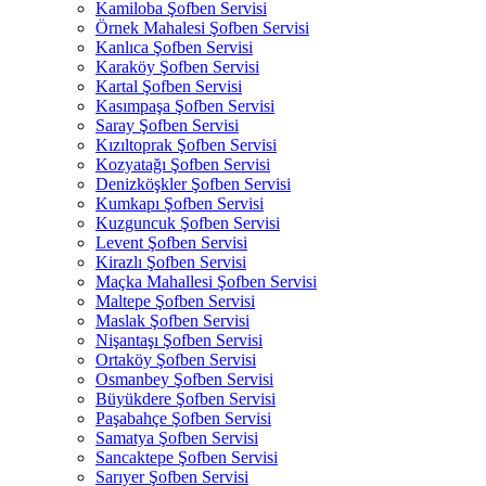
Kamiloba Şofben Servisi
Örnek Mahalesi Şofben Servisi
Kanlıca Şofben Servisi
Karaköy Şofben Servisi
Kartal Şofben Servisi
Kasımpaşa Şofben Servisi
Saray Şofben Servisi
Kızıltoprak Şofben Servisi
Kozyatağı Şofben Servisi
Denizköşkler Şofben Servisi
Kumkapı Şofben Servisi
Kuzguncuk Şofben Servisi
Levent Şofben Servisi
Kirazlı Şofben Servisi
Maçka Mahallesi Şofben Servisi
Maltepe Şofben Servisi
Maslak Şofben Servisi
Nişantaşı Şofben Servisi
Ortaköy Şofben Servisi
Osmanbey Şofben Servisi
Büyükdere Şofben Servisi
Paşabahçe Şofben Servisi
Samatya Şofben Servisi
Sancaktepe Şofben Servisi
Sarıyer Şofben Servisi