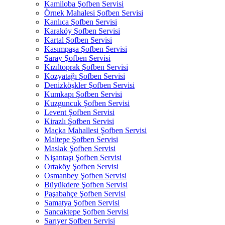
Kamiloba Şofben Servisi
Örnek Mahalesi Şofben Servisi
Kanlıca Şofben Servisi
Karaköy Şofben Servisi
Kartal Şofben Servisi
Kasımpaşa Şofben Servisi
Saray Şofben Servisi
Kızıltoprak Şofben Servisi
Kozyatağı Şofben Servisi
Denizköşkler Şofben Servisi
Kumkapı Şofben Servisi
Kuzguncuk Şofben Servisi
Levent Şofben Servisi
Kirazlı Şofben Servisi
Maçka Mahallesi Şofben Servisi
Maltepe Şofben Servisi
Maslak Şofben Servisi
Nişantaşı Şofben Servisi
Ortaköy Şofben Servisi
Osmanbey Şofben Servisi
Büyükdere Şofben Servisi
Paşabahçe Şofben Servisi
Samatya Şofben Servisi
Sancaktepe Şofben Servisi
Sarıyer Şofben Servisi