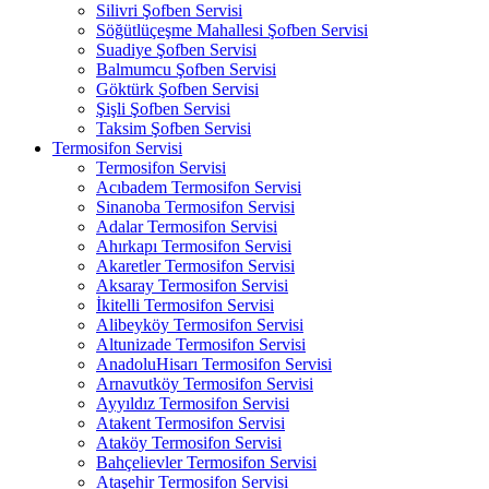
Silivri Şofben Servisi
Söğütlüçeşme Mahallesi Şofben Servisi
Suadiye Şofben Servisi
Balmumcu Şofben Servisi
Göktürk Şofben Servisi
Şişli Şofben Servisi
Taksim Şofben Servisi
Termosifon Servisi
Termosifon Servisi
Acıbadem Termosifon Servisi
Sinanoba Termosifon Servisi
Adalar Termosifon Servisi
Ahırkapı Termosifon Servisi
Akaretler Termosifon Servisi
Aksaray Termosifon Servisi
İkitelli Termosifon Servisi
Alibeyköy Termosifon Servisi
Altunizade Termosifon Servisi
AnadoluHisarı Termosifon Servisi
Arnavutköy Termosifon Servisi
Ayyıldız Termosifon Servisi
Atakent Termosifon Servisi
Ataköy Termosifon Servisi
Bahçelievler Termosifon Servisi
Ataşehir Termosifon Servisi