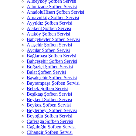
Alibeyköy Şofben Servisi
Altunizade Şofben Servisi
AnadoluHisarı Şofben Servisi
Arnavutköy Şofben Servisi
Ayyıldız Şofben Servisi
Atakent Şofben Servisi
Ataköy Şofben Servisi
Bahçelievler Şofben Servisi
Ataşehir Şofben Servisi
Avcılar Şofben Servisi
Bağlarbaşı Şofben Servisi
Bahçeşehir Şofben Servisi
Boğaziçi Şofben Servisi
Balat Şofben Servisi
Başakşehir Şofben Servisi
Bayrampaşa Şofben Servisi
Bebek Şofben Servisi
Beşiktaş Şofben Servisi
Beykent Şofben Servisi
Beykoz Şofben Servisi
Beylerbeyi Şofben Servisi
Beyoğlu Şofben Servisi
Caferağa Şofben Servisi
Cağaloğlu Şofben Servisi
Cihangir Şofben Servisi