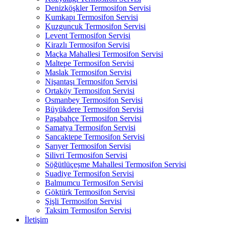
Denizköşkler Termosifon Servisi
Kumkapı Termosifon Servisi
Kuzguncuk Termosifon Servisi
Levent Termosifon Servisi
Kirazlı Termosifon Servisi
Maçka Mahallesi Termosifon Servisi
Maltepe Termosifon Servisi
Maslak Termosifon Servisi
Nişantaşı Termosifon Servisi
Ortaköy Termosifon Servisi
Osmanbey Termosifon Servisi
Büyükdere Termosifon Servisi
Paşabahçe Termosifon Servisi
Samatya Termosifon Servisi
Sancaktepe Termosifon Servisi
Sarıyer Termosifon Servisi
Silivri Termosifon Servisi
Söğütlüçeşme Mahallesi Termosifon Servisi
Suadiye Termosifon Servisi
Balmumcu Termosifon Servisi
Göktürk Termosifon Servisi
Şişli Termosifon Servisi
Taksim Termosifon Servisi
İletişim