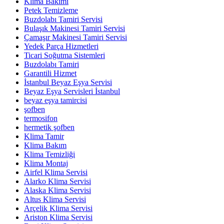
Klima Bakımı
Petek Temizleme
Buzdolabı Tamiri Servisi
Bulaşık Makinesi Tamiri Servisi
Çamaşır Makinesi Tamiri Servisi
Yedek Parça Hizmetleri
Ticari Soğutma Sistemleri
Buzdolabı Tamiri
Garantili Hizmet
İstanbul Beyaz Eşya Servisi
Beyaz Eşya Servisleri İstanbul
beyaz eşya tamircisi
şofben
termosifon
hermetik şofben
Klima Tamir
Klima Bakım
Klima Temizliği
Klima Montaj
Airfel Klima Servisi
Alarko Klima Servisi
Alaska Klima Servisi
Altus Klima Servisi
Arçelik Klima Servisi
Ariston Klima Servisi