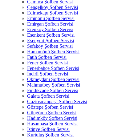
Çamlıca Şofben Servisi
Çengelköy Şofben Servisi
Edirnekapı Şofben Servisi
Eminönü Şofben Servisi
Emirgan Şofben Servisi
Erenköy Şofben Servisi
Esenkent Şofben Servisi
Esenyurt Şofben Servisi
Sefaköy Şofben Servisi
Hamamönü Şofben Servisi
Fatih Şofben Servisi
Fener Şofben Servisi
Fenerbahçe Şofben Servisi
İncirli Şofben Servisi
Okmeydanı Şofben Servisi
Mahmutbey Şofben Servisi
Fındıkzade Şofben Servisi
Galata Şofben Servisi
Gaziosmanpaşa Şofben Servisi
Göztepe Şofben Servisi
Güngören Şofben Servisi
Hadımköy Şofben Servisi
Hasanpaşa Şofben Servisi
İstinye Şofben Servisi
Kurtuluş Şofben Servisi