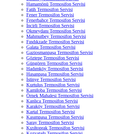
Hamamönü Termosifon Servisi
Fatih Termosifon Servisi
Fener Termosifon Servisi
Fenerbahçe Termosifon Servisi
İncirli Termosifon Servisi
Okmeydanı Termosifon Servisi
Mahmutbey Termosifon Servisi
Fındıkzade Termosifon Servisi
Galata Termosifon Servisi
Gaziosmanpaşa Termosifon Servisi
Göztepe Termosifon Servisi
Güngören Termosifon Servisi
Hadımköy Termosifon Servisi
Hasanpaşa Termosifon Servisi
İstinye Termosifon Servisi
Kurtuluş Termosifon Servisi
Kamiloba Termosifon Servisi
Örnek Mahalesi Termosifon Servisi
Kanlıca Termosifon Servisi
Karaköy Termosifon Servisi
Kartal Termosifon Servisi
Kasımpaşa Termosifon Servisi
Saray Termosifon Servisi
Kızıltoprak Termosifon Servisi
Kozyatağı Termosifon Servisi