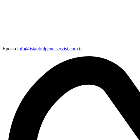
Eposta
info@istanbulgenelservisi.com.tr